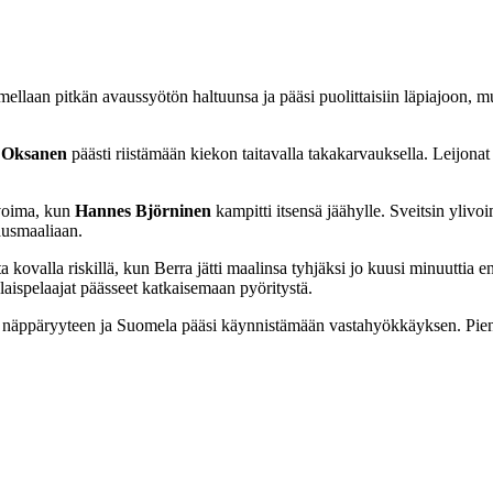
mellaan pitkän avaussyötön haltuunsa ja pääsi puolittaisiin läpiajoon, m
 Oksanen
päästi riistämään kiekon taitavalla takakarvauksella. Leijon
ivoima, kun
Hannes Björninen
kampitti itsensä jäähylle. Sveitsin ylivo
vausmaaliaan.
ovalla riskillä, kun Berra jätti maalinsa tyhjäksi jo kuusi minuuttia enn
alaispelaajat päässeet katkaisemaan pyöritystä.
seen näppäryyteen ja Suomela pääsi käynnistämään vastahyökkäyksen. Pieni