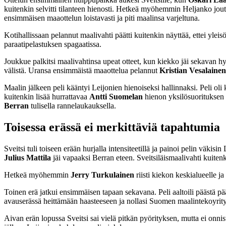
kuitenkin selvitti tilanteen hienosti. Hetkeä myöhemmin Heljanko jo
ensimmäisen maaottelun loistavasti ja piti maalinsa varjeltuna.
Kotihallissaan pelannut maalivahti päätti kuitenkin näyttää, ettei ylei
paraatipelastuksen spagaatissa.
Joukkue palkitsi maalivahtinsa upeat otteet, kun kiekko jäi sekavan 
välistä. Uransa ensimmäistä maaottelua pelannut
Kristian Vesalainen
Maalin jälkeen peli kääntyi Leijonien hienoiseksi hallinnaksi. Peli oli k
kuitenkin lisää hurrattavaa
Antti Suomelan
hienon yksilösuorituksen m
Berran
tulisella rannelaukauksella.
Toisessa erässä ei merkittäviä tapahtumia
Sveitsi tuli toiseen erään hurjalla intensiteetillä ja painoi pelin väk
Julius Mattila
jäi vapaaksi Berran eteen. Sveitsiläismaalivahti kuitenk
Hetkeä myöhemmin
Jerry Turkulainen
riisti kiekon keskialueelle 
Toinen erä jatkui ensimmäisen tapaan sekavana. Peli aaltoili päästä p
avauserässä heittämään haasteeseen ja nollasi Suomen maalintekoyrity
Aivan erän lopussa Sveitsi sai vielä pitkän pyörityksen, mutta ei onnis