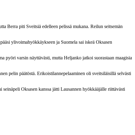
utta Berra piti Sveitsiä edelleen pelissä mukana. Reilun seitsemän
at pääsi ylivoimahyökkäykseen ja Suomela sai iskeä Oksasen
ima pyöri varsin näyttävästi, mutta Heljanko jatkoi suorastaan maagisia
en pelin päätöstä. Erikoistilannepelaaminen oli sveitsiläisillä selvästi
 seinäpeli Oksasen kanssa jätti Lausannen hyökkääjälle riittävästi