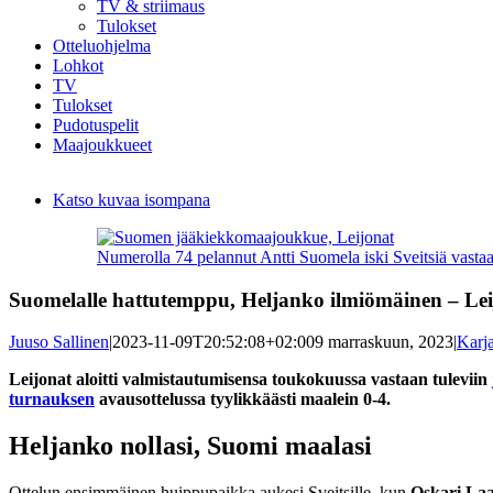
TV & striimaus
Tulokset
Otteluohjelma
Lohkot
TV
Tulokset
Pudotuspelit
Maajoukkueet
Katso kuvaa isompana
Numerolla 74 pelannut Antti Suomela iski Sveitsiä vasta
Suomelalle hattutemppu, Heljanko ilmiömäinen – Leij
Juuso Sallinen
|
2023-11-09T20:52:08+02:00
9 marraskuun, 2023
|
Karja
Leijonat aloitti valmistautumisensa toukokuussa vastaan tuleviin
turnauksen
avausottelussa tyylikkäästi maalein 0-4.
Heljanko nollasi, Suomi maalasi
Ottelun ensimmäinen huippupaikka aukesi Sveitsille, kun
Oskari La