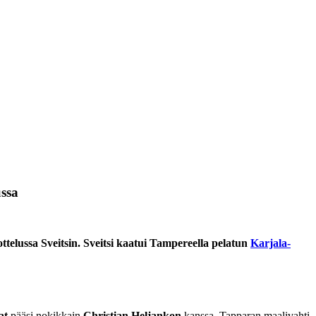
ussa
elussa Sveitsin. Sveitsi kaatui Tampereella pelatun
Karjala-
at
pääsi nokikkain
Christian Heljankon
kanssa. Tapparan maalivahti