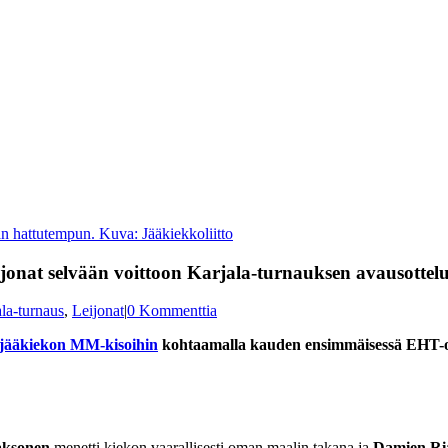
an hattutempun. Kuva: Jääkiekkoliitto
onat selvään voittoon Karjala-turnauksen avausottel
la-turnaus
,
Leijonat
|
0 Kommenttia
jääkiekon MM-kisoihin
kohtaamalla kauden ensimmäisessä EHT-ott
aksonen
menetti kiekon vaarallisesti oman maalin takana ja
Damien Ri