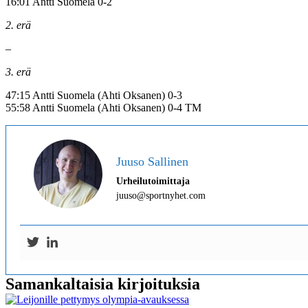
16:01 Antti Suomela 0-2
2. erä
–
3. erä
47:15 Antti Suomela (Ahti Oksanen) 0-3
55:58 Antti Suomela (Ahti Oksanen) 0-4 TM
Juuso Sallinen
Urheilutoimittaja
juuso@sportnyhet.com
Samankaltaisia kirjoituksia