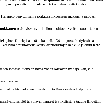
hyvältä paikalta. Suomalaisvahti kuitenkin aloitti kauden
ta Heljanko venytti itsensä poikittaisliikkeeseen mukaan ja nappasi
Kuokkanen
pääsi kiskomaan Leijonat johtoon Sveitsin puolustajien
elä yhteisiä pelejä alla tällä kaudella. Erän lopussa kotiyleisö sai
vei rytminmuutoksella sveitsiläispuolustajan kahville ja ohitti
Reto
nnistui sen lomassa luomaan myös yhden loistavan maalipaikan, kun
emmän korren.
onat hallitsi peliä hienoisesti, mutta Berra vastasi Heljangon
ahti selvitti tarvittavat tilanteet tyylikkäästi ja tauolle lähdettiin