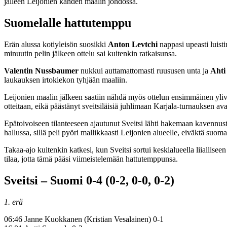
jälleen Leijonien kahden maalin johdossa.
Suomelalle hattutemppu
Erän alussa kotiyleisön suosikki
Anton Levtchi
nappasi upeasti luisti
minuutin pelin jälkeen ottelu sai kuitenkin ratkaisunsa.
Valentin Nussbaumer
nukkui auttamattomasti ruususen unta ja
Ahti
laukauksen irtokiekon tyhjään maaliin.
Leijonien maalin jälkeen saatiin nähdä myös ottelun ensimmäinen yl
otteitaan, eikä päästänyt sveitsiläisiä juhlimaan Karjala-turnauksen a
Epätoivoiseen tilanteeseen ajautunut Sveitsi lähti hakemaan kavennusta k
hallussa, sillä peli pyöri mallikkaasti Leijonien alueelle, eiväktä suom
Takaa-ajo kuitenkin katkesi, kun Sveitsi sortui keskialueella liialli
tilaa, jotta tämä pääsi viimeistelemään hattutemppunsa.
Sveitsi – Suomi 0-4 (0-2, 0-0, 0-2)
1. erä
06:46 Janne Kuokkanen (Kristian Vesalainen) 0-1