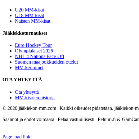
U20 MM-kisat
U18 MM-kisat
Naisten MM-kisat
Jääkiekkoturnaukset
Euro Hockey Tour
Olympialaiset 2026
NHL 4 Nations Face-Off
Suomen maajoukkueiden ottelut
MM-kertoimet
OTA YHTEYTTÄ
Ota yhteyttä
MM-kisojen historia
© 2020 jääkiekon-mm.com | Kaikki oikeudet pidätetään. jääkiekon-mm.
Säännöt ja ehdot voimassa | Pelaa vastuullisesti | Peluuri.fi & GamCa
Page load link