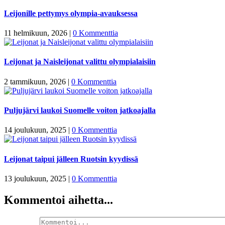
Leijonille pettymys olympia-avauksessa
11 helmikuun, 2026
|
0 Kommenttia
Leijonat ja Naisleijonat valittu olympialaisiin
2 tammikuun, 2026
|
0 Kommenttia
Puljujärvi laukoi Suomelle voiton jatkoajalla
14 joulukuun, 2025
|
0 Kommenttia
Leijonat taipui jälleen Ruotsin kyydissä
13 joulukuun, 2025
|
0 Kommenttia
Kommentoi aihetta...