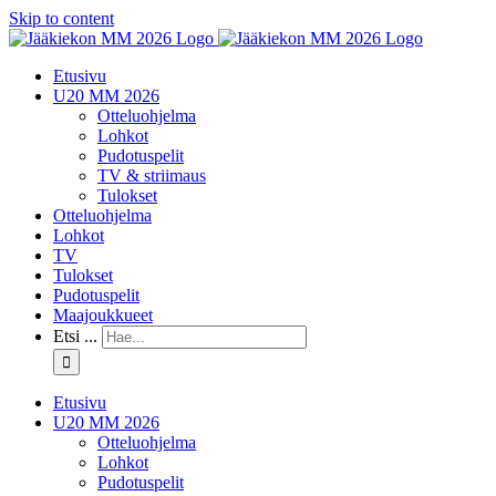
Skip to content
Etusivu
U20 MM 2026
Otteluohjelma
Lohkot
Pudotuspelit
TV & striimaus
Tulokset
Otteluohjelma
Lohkot
TV
Tulokset
Pudotuspelit
Maajoukkueet
Etsi ...
Etusivu
U20 MM 2026
Otteluohjelma
Lohkot
Pudotuspelit