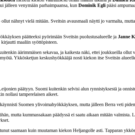
utui jälleen venymään parhaimpaansa, kun
Dominik Egli
pääsi ampumaan 
sö ollut nähnyt vielä mitään. Sveitsin avausmaali näytti jo varmalta, mut
hyökkäyksen päätteeksi pyörimään Sveitsin puolustusalueelle ja
Janne 
kirjautti maaliin syöttöpisteen.
uitenkin äärimmäisen sekavaa, ja kaikesta näki, ettei joukkueilla ollut vi
yötä. Ykkösketjun keskushyökkääjä nosti kiekon itse Sveitsin alueelle, 
isin Leijonien päätyyn. Suomi kuitenkin selvisi alun rynnistyksestä ja o
in nollasi tamperelaisen aikeet.
ja käynnisti Suomen ylivoimahyökkäyksen, mutta jälleen Berra veti pid
äähän, mutta kummassakaan päädyssä ei saatu aikaan mitään valmista. Leij
kset.
tunut saamaan kuin muutaman kiekon Heljangolle asti. Tapparan ykkösmaaliv