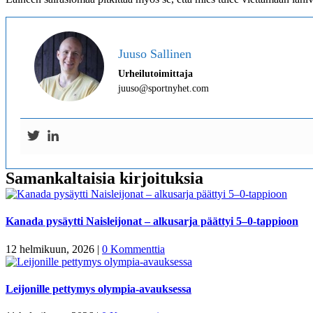
Juuso Sallinen
Urheilutoimittaja
juuso@sportnyhet.com
Samankaltaisia kirjoituksia
Kanada pysäytti Naisleijonat – alkusarja päättyi 5–0-tappioon
12 helmikuun, 2026
|
0 Kommenttia
Leijonille pettymys olympia-avauksessa