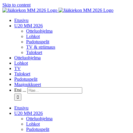
Skip to content
Etusivu
U20 MM 2026
Otteluohjelma
Lohkot
Pudotuspelit
TV & striimaus
Tulokset
Otteluohjelma
Lohkot
TV
Tulokset
Pudotuspelit
Maajoukkueet
Etsi ...
Etusivu
U20 MM 2026
Otteluohjelma
Lohkot
Pudotuspelit