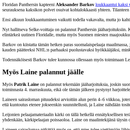
Floridan Panthersin kapteeni
Aleksander Barkov
loukkaantui kaksi v
seurauksena kaksikon polvet osuivat kohtalokkaasti yhteen. Tilanteen 
Ensi alkuun loukkaantuminen vaikutti todella vakavalta, mutta jo kah
Nyt hallitseva Selke-voittaja on palannut Panthersin jääharjoituksiin. K
elintärkeä uutinen Floridalle, mutta myös Suomen miesten maajoukkue
Barkov on kiistatta tämän hetken paras suomalaispelaaja maailmassa, 
kauden päätteeksi NHL:n parhaaksi puolustavaksi hyökkääjäksi, minkä
Todennäköisesti Barkov tulee kunnossa ollessaan myös toimimaan Leij
Myös Laine palannut jäälle
Myös
Patrik Laine
on palannut tekemään jääharjoituksia, joskin suom
toiminnasta 4. marraskuuta, eikä ole tämän jälkeen pystynyt harjoitte
Laineen sairasloman pituudeksi arvioitiin alun perin 4–6 viikkoa, joten
että kuntoutus etenee jokseenkin suunnitellusti, ja Laine nähdään tosi
Leijonien pelaajamateriaalin kärki on tällä hetkellä ennätyksellisen 
yhdenkään, kärkipelaajan poissaoloa. Laine on maalintekijänä täysin 
Laineen sairaslomaa pitkittää myös se, että mies tulee viettämään lä