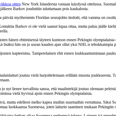
iikkoa sitten
New York Islandersia vastaan käydyssä ottelussa. Suomalais
jälkeen Barkov jouduttiin taluttamaan pois kaukalosta.
ta päivää myöhemmin Floridan seurajohto tiedotti, että vamma on osoit
ontaktia Barkov ei ole vielä saanut lupaa ottaa, mutta paluu jäälle kielii
ella.
joten hänen ehtimisensä täyteen kuntoon ennen Pekingin olympialaisia o
 lisäksi hän on jo usean kauden ajan ollut yksi NHL:n tehokkaimpia pe
onien kapteenina. Tamperelainen ehti ennen loukkaantumistaan paukutt
alaislaituri joutuu vielä harjoittelemaan erillään muusta joukkueesta
lemaan.
 jo nyt lienee turvallista sanoa, että maalintekijä joutuu olemaan peleis
toimissa vielä hyvissä ajoin ennen Pekingin olympialaisia.
terävä, mutta edelleen melko kapea muihin suurmaihin verrattuna. Siksi
omaa luokkaansa Suomessa, joten laiturin saaminen mukaan Pekingiin oli
hiviikkoina hetken aikaa Suomessa perheensä tukena. Laineen isä meneht