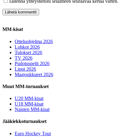
Tallenna yhteystietoni selaimeen seuraavaa kertaa varten.
MM-kisat
Otteluohjelma 2026
Lohkot 2026
Tulokset 2026
TV 2026
Pudotuspelit 2026
Liput 2026
Maajoukkueet 2026
Muut MM-turnaukset
U20 MM-kisat
U18 MM-kisat
Naisten MM-kisat
Jääkiekkoturnaukset
Euro Hockey Tour