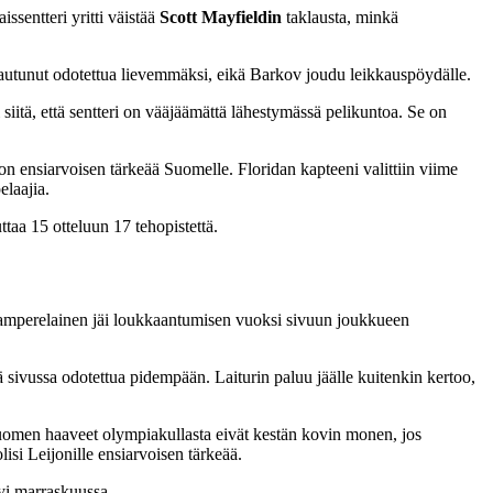
sentteri yritti väistää
Scott Mayfieldin
taklausta, minkä
tautunut odotettua lievemmäksi, eikä Barkov joudu leikkauspöydälle.
 siitä, että sentteri on vääjäämättä lähestymässä pelikuntoa. Se on
n ensiarvoisen tärkeää Suomelle. Floridan kapteeni valittiin viime
laajia.
aa 15 otteluun 17 tehopistettä.
. Tamperelainen jäi loukkaantumisen vuoksi sivuun joukkueen
tä sivussa odotettua pidempään. Laiturin paluu jäälle kuitenkin kertoo,
 Suomen haaveet olympiakullasta eivät kestän kovin monen, jos
si Leijonille ensiarvoisen tärkeää.
yi marraskuussa.