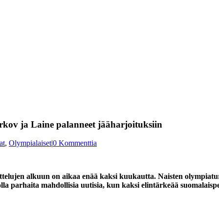
rkov ja Laine palanneet jääharjoituksiin
at
,
Olympialaiset
|
0 Kommenttia
ottelujen alkuun on aikaa enää kaksi kuukautta. Naisten olympiatu
olla parhaita mahdollisia uutisia, kun kaksi elintärkeää suomalaisp