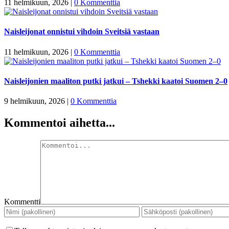
11 helmikuun, 2026
|
0 Kommenttia
Naisleijonat onnistui vihdoin Sveitsiä vastaan
11 helmikuun, 2026
|
0 Kommenttia
Naisleijonien maaliton putki jatkui – Tshekki kaatoi Suomen 2–0
9 helmikuun, 2026
|
0 Kommenttia
Kommentoi aihetta...
Kommentti