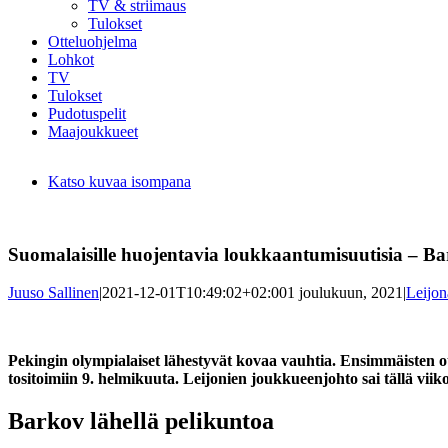
TV & striimaus
Tulokset
Otteluohjelma
Lohkot
TV
Tulokset
Pudotuspelit
Maajoukkueet
Katso kuvaa isompana
Suomalaisille huojentavia loukkaantumisuutisia – Ba
Juuso Sallinen
|
2021-12-01T10:49:02+02:00
1 joulukuun, 2021
|
Leijon
Pekingin olympialaiset lähestyvät kovaa vauhtia. Ensimmäisten 
tositoimiin 9. helmikuuta. Leijonien joukkueenjohto sai tällä viik
Barkov lähellä pelikuntoa