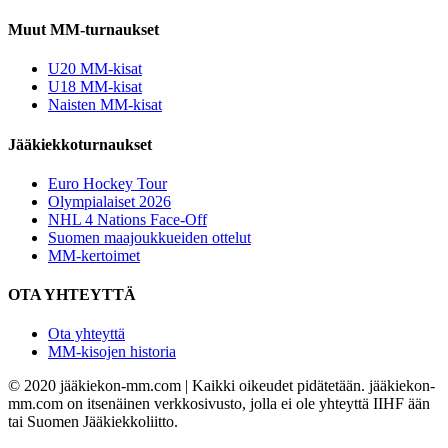
Muut MM-turnaukset
U20 MM-kisat
U18 MM-kisat
Naisten MM-kisat
Jääkiekkoturnaukset
Euro Hockey Tour
Olympialaiset 2026
NHL 4 Nations Face-Off
Suomen maajoukkueiden ottelut
MM-kertoimet
OTA YHTEYTTÄ
Ota yhteyttä
MM-kisojen historia
© 2020 jääkiekon-mm.com | Kaikki oikeudet pidätetään. jääkiekon-
mm.com on itsenäinen verkkosivusto, jolla ei ole yhteyttä IIHF ään
tai Suomen Jääkiekkoliitto.