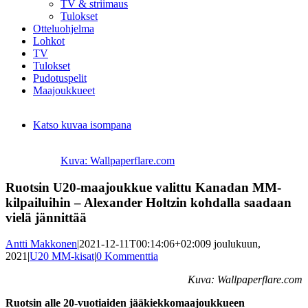
TV & striimaus
Tulokset
Otteluohjelma
Lohkot
TV
Tulokset
Pudotuspelit
Maajoukkueet
Katso kuvaa isompana
Kuva: Wallpaperflare.com
Ruotsin U20-maajoukkue valittu Kanadan MM-
kilpailuihin – Alexander Holtzin kohdalla saadaan
vielä jännittää
Antti Makkonen
|
2021-12-11T00:14:06+02:00
9 joulukuun,
2021
|
U20 MM-kisat
|
0 Kommenttia
Kuva: Wallpaperflare.com
Ruotsin alle 20-vuotiaiden jääkiekkomaajoukkueen