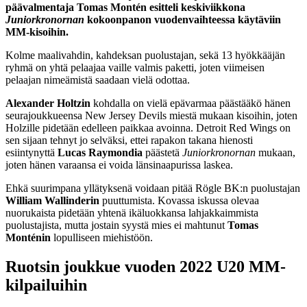
päävalmentaja Tomas Montén esitteli keskiviikkona
Juniorkronornan
kokoonpanon vuodenvaihteessa käytäviin
MM-kisoihin.
Kolme maalivahdin, kahdeksan puolustajan, sekä 13 hyökkääjän
ryhmä on yhtä pelaajaa vaille valmis paketti, joten viimeisen
pelaajan nimeämistä saadaan vielä odottaa.
Alexander Holtzin
kohdalla on vielä epävarmaa päästääkö hänen
seurajoukkueensa New Jersey Devils miestä mukaan kisoihin, joten
Holzille pidetään edelleen paikkaa avoinna. Detroit Red Wings on
sen sijaan tehnyt jo selväksi, ettei rapakon takana hienosti
esiintynyttä
Lucas Raymondia
päästetä
Juniorkronornan
mukaan,
joten hänen varaansa ei voida länsinaapurissa laskea.
Ehkä suurimpana yllätyksenä voidaan pitää Rögle BK:n puolustajan
William Wallinderin
puuttumista. Kovassa iskussa olevaa
nuorukaista pidetään yhtenä ikäluokkansa lahjakkaimmista
puolustajista, mutta jostain syystä mies ei mahtunut
Tomas
Monténin
lopulliseen miehistöön.
Ruotsin joukkue vuoden 2022 U20 MM-
kilpailuihin