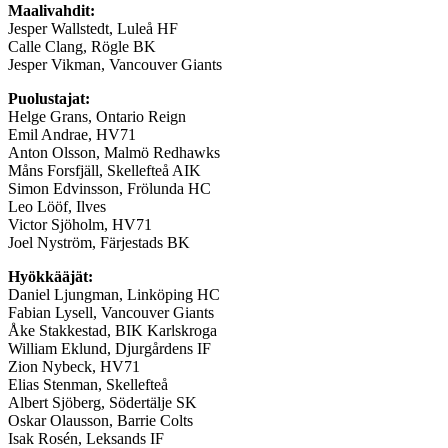
Maalivahdit:
Jesper Wallstedt, Luleå HF
Calle Clang, Rögle BK
Jesper Vikman, Vancouver Giants
Puolustajat:
Helge Grans, Ontario Reign
Emil Andrae, HV71
Anton Olsson, Malmö Redhawks
Måns Forsfjäll, Skellefteå AIK
Simon Edvinsson, Frölunda HC
Leo Lööf, Ilves
Victor Sjöholm, HV71
Joel Nyström, Färjestads BK
Hyökkääjät:
Daniel Ljungman, Linköping HC
Fabian Lysell, Vancouver Giants
Åke Stakkestad, BIK Karlskroga
William Eklund, Djurgårdens IF
Zion Nybeck, HV71
Elias Stenman, Skellefteå
Albert Sjöberg, Södertälje SK
Oskar Olausson, Barrie Colts
Isak Rosén, Leksands IF