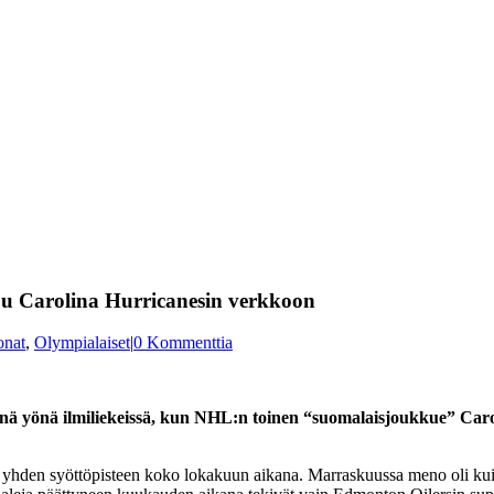
u Carolina Hurricanesin verkkoon
onat
,
Olympialaiset
|
0 Kommenttia
lisenä yönä ilmiliekeissä, kun NHL:n toinen “suomalaisjoukkue” Caro
n yhden syöttöpisteen koko lokakuun aikana. Marraskuussa meno oli kuit