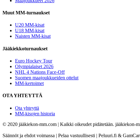
Maajoukkueet 2026
Muut MM-turnaukset
U20 MM-kisat
U18 MM-kisat
Naisten MM-kisat
Jääkiekkoturnaukset
Euro Hockey Tour
Olympialaiset 2026
NHL 4 Nations Face-Off
Suomen maajoukkueiden ottelut
MM-kertoimet
OTA YHTEYTTÄ
Ota yhteyttä
MM-kisojen historia
© 2020 jääkiekon-mm.com | Kaikki oikeudet pidätetään. jääkiekon-mm.
Säännöt ja ehdot voimassa | Pelaa vastuullisesti | Peluuri.fi & GamCa