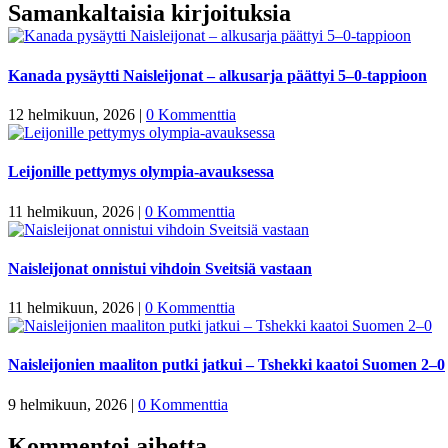
Samankaltaisia kirjoituksia
Kanada pysäytti Naisleijonat – alkusarja päättyi 5–0-tappioon
12 helmikuun, 2026
|
0 Kommenttia
Leijonille pettymys olympia-avauksessa
11 helmikuun, 2026
|
0 Kommenttia
Naisleijonat onnistui vihdoin Sveitsiä vastaan
11 helmikuun, 2026
|
0 Kommenttia
Naisleijonien maaliton putki jatkui – Tshekki kaatoi Suomen 2–0
9 helmikuun, 2026
|
0 Kommenttia
Kommentoi aihetta...