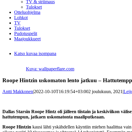
TV & striimaus
Tulokset
Otteluohjelma
Lohkot
TV
Tulokset
Pudotuspelit
Maajoukkueet
Katso kuvaa isompana
Kuva: wallpaperflare.com
Roope Hintzin uskomaton lento jatkuu – Hattutempp
Antti Makkonen
|
2022-10-10T16:19:54+03:00
2 joulukuun, 2021
|
Leij
Dallas Starsin Roope Hintz oli j
älleen tiistain ja keskiviikon vä
hattutempun, jatkaen uskomatonta maaliputkeaan.
Roope Hintzin
kausi lähti yskähdellen käyntiin miehen haalittua vai