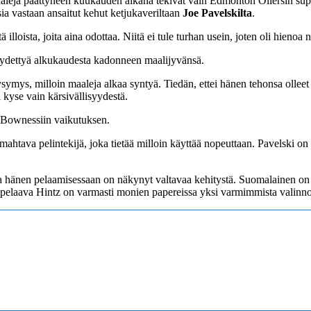
aleja päättyneen kuukauden aikana tekivät vain Edmonton Oilersin sup
sia vastaan ansaitut kehut ketjukaveriltaan
Joe Pavelskilta
.
ä illoista, joita aina odottaa. Niitä ei tule turhan usein, joten oli hien
öydettyä alkukaudesta kadonneen maalijyvänsä.
 kysymys, milloin maaleja alkaa syntyä. Tiedän, ettei hänen tehonsa olle
i kyse vain kärsivällisyydestä.
 Bownessiin vaikutuksen.
ahtava pelintekijä, joka tietää milloin käyttää nopeuttaan. Pavelski on
 hänen pelaamisessaan on näkynyt valtavaa kehitystä. Suomalainen on täl
la pelaava Hintz on varmasti monien papereissa yksi varmimmista valin