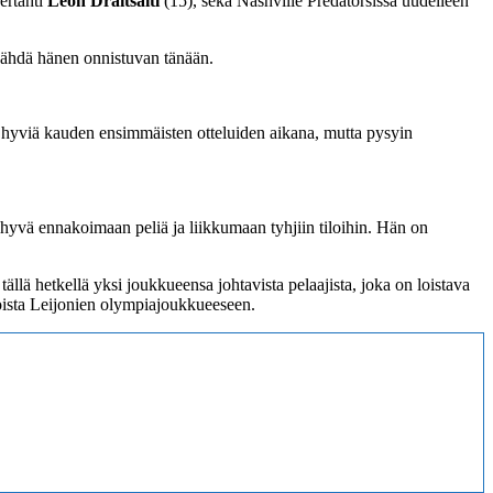
ertähti
Leon Draitsaitl
(15), sekä Nashville Predatorsissa uudelleen
oa nähdä hänen onnistuvan tänään.
et hyviä kauden ensimmäisten otteluiden aikana, mutta pysyin
 hyvä ennakoimaan peliä ja liikkumaan tyhjiin tiloihin. Hän on
lä hetkellä yksi joukkueensa johtavista pelaajista, joka on loistava
noista Leijonien olympiajoukkueeseen.