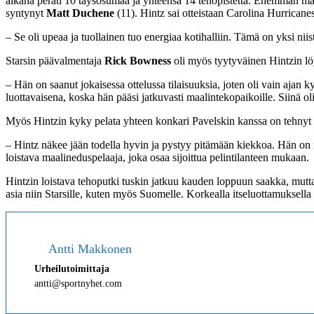
aikana peräti 10 täysosumaa ja yhteensä 14 tehopistettä. Enemmän ma
syntynyt
Matt Duchene
(11). Hintz sai otteistaan Carolina Hurricane
– Se oli upeaa ja tuollainen tuo energiaa kotihalliin. Tämä on yksi niist
Starsin päävalmentaja
Rick Bowness
oli myös tyytyväinen Hintzin l
– Hän on saanut jokaisessa ottelussa tilaisuuksia, joten oli vain ajan
luottavaisena, koska hän pääsi jatkuvasti maalintekopaikoille. Siinä ol
Myös Hintzin kyky pelata yhteen konkari Pavelskin kanssa on tehnyt
– Hintz näkee jään todella hyvin ja pystyy pitämään kiekkoa. Hän on m
loistava maalineduspelaaja, joka osaa sijoittua pelintilanteen mukaan.
Hintzin loistava tehoputki tuskin jatkuu kauden loppuun saakka, mutta
asia niin Starsille, kuten myös Suomelle. Korkealla itseluottamuksel
Antti Makkonen
Urheilutoimittaja
antti@sportnyhet.com