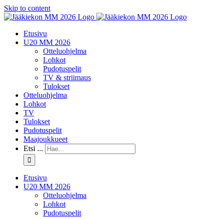
Skip to content
Etusivu
U20 MM 2026
Otteluohjelma
Lohkot
Pudotuspelit
TV & striimaus
Tulokset
Otteluohjelma
Lohkot
TV
Tulokset
Pudotuspelit
Maajoukkueet
Etsi ...
Etusivu
U20 MM 2026
Otteluohjelma
Lohkot
Pudotuspelit