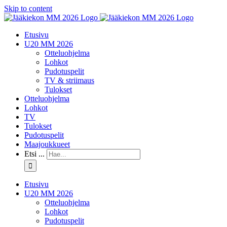
Skip to content
Etusivu
U20 MM 2026
Otteluohjelma
Lohkot
Pudotuspelit
TV & striimaus
Tulokset
Otteluohjelma
Lohkot
TV
Tulokset
Pudotuspelit
Maajoukkueet
Etsi ...
Etusivu
U20 MM 2026
Otteluohjelma
Lohkot
Pudotuspelit