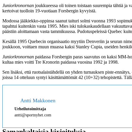
Juniorkronornan
joukkueessa oli toinen toistaan suurempia tähtiä ja
kertoivat tuolloin 19-vuotiaan Forsbergin kyvyistä.
Modossa jääkiekko-oppinsa saanut taituri solmi vuonna 1993 sopimuk
tapahtui kuitenkin vasta 1995. Mies iski tulokaskaudellaan vakuuttavat
päästiin aloittamaan vasta tammikuussa. Pudotuspeleissä Quebec kuit
Kesällä 1995 Quebecin organisaatio myytiin Denveriin ja seuran nime
joukkoon, voittaen muun muassa kaksi Stanley Cupia, useiden henkilök
Juniorkronornan
paidassa Forsbergin paras saavutus on kaksi MM-ho
kultaa mies voitti Tre Kronorin paidassa vuosina 1992 ja 1998.
Sen lisäksi, että ruotsalaistähdellä on yhden turnauksen piste-enn
joissa 14 otteluun syntyi käsittämättömät 42 (10+32) tehopistettä. Täll
Antti Makkonen
Urheilutoimittaja
antti@sportnyhet.com
Samankaltaisia kirjoituksia