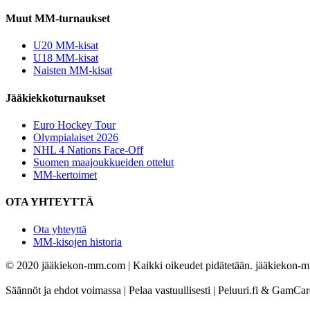
Muut MM-turnaukset
U20 MM-kisat
U18 MM-kisat
Naisten MM-kisat
Jääkiekkoturnaukset
Euro Hockey Tour
Olympialaiset 2026
NHL 4 Nations Face-Off
Suomen maajoukkueiden ottelut
MM-kertoimet
OTA YHTEYTTÄ
Ota yhteyttä
MM-kisojen historia
© 2020 jääkiekon-mm.com | Kaikki oikeudet pidätetään. jääkiekon-mm.
Säännöt ja ehdot voimassa | Pelaa vastuullisesti | Peluuri.fi & GamCa