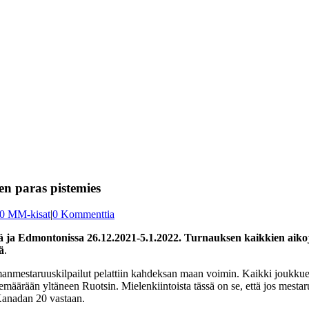
n paras pistemies
0 MM-kisat
|
0 Kommenttia
a Edmontonissa 26.12.2021-5.1.2022. Turnauksen kaikkien aikojen
ä
.
anmestaruuskilpailut pelattiin kahdeksan maan voimin. Kaikki joukkueet
määrään yltäneen Ruotsin. Mielenkiintoista tässä on se, että jos mestaruus
 Kanadan 20 vastaan.