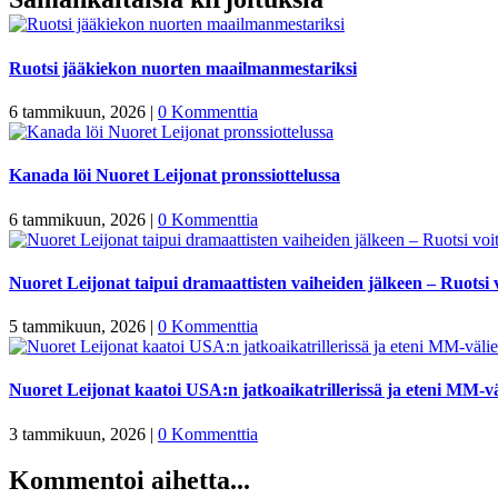
Ruotsi jääkiekon nuorten maailmanmestariksi
6 tammikuun, 2026
|
0 Kommenttia
Kanada löi Nuoret Leijonat pronssiottelussa
6 tammikuun, 2026
|
0 Kommenttia
Nuoret Leijonat taipui dramaattisten vaiheiden jälkeen – Ruotsi v
5 tammikuun, 2026
|
0 Kommenttia
Nuoret Leijonat kaatoi USA:n jatkoaikatrillerissä ja eteni MM-vä
3 tammikuun, 2026
|
0 Kommenttia
Kommentoi aihetta...