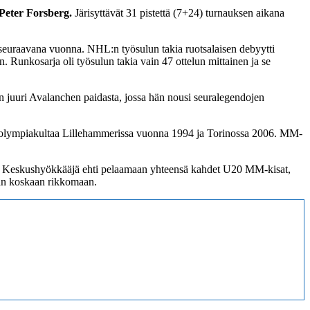
Peter Forsberg.
Järisyttävät 31 pistettä (7+24) turnauksen aikana
euraavana vuonna. NHL:n työsulun takia ruotsalaisen debyytti
. Runkosarja oli työsulun takia vain 47 ottelun mittainen ja se
 juuri Avalanchen paidasta, jossa hän nousi seuralegendojen
 olympiakultaa Lillehammerissa vuonna 1994 ja Torinossa 2006. MM-
as. Keskushyökkääjä ehti pelaamaan yhteensä kahdet U20 MM-kisat,
laan koskaan rikkomaan.