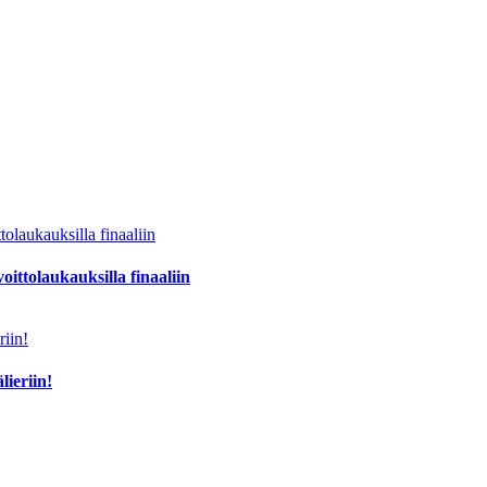
oittolaukauksilla finaaliin
lieriin!