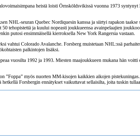
 valovoimaisimpana heistä loisti Örnsköldsvikissä vuonna 1973 syntynyt
sen NHL-seuran Quebec Nordiquesin kanssa ja siirtyi rapakon taakse s
 50 tehopistettä ja kuului nopeasti joukkueensa avainpelaajien joukkoon
enkin putosi ensimmäisellä kierroksella New York Rangersia vastaan.
ksi vahtui Colorado Avalanche. Forsberg muistetaan NHL:ssä parhaiten
ohtaisten palkintojen lisäksi.
peaa vuosilta 1992 ja 1993. Miesten maajoukkueen mukana hän voitti
ätys, on ”Foppa” myös nuorten MM-kisojen kaikkien aikojen pistekuning
ä hetkellä Forsbergin ennätykset vaikuttavat sellaisilta, joita tuskin tul