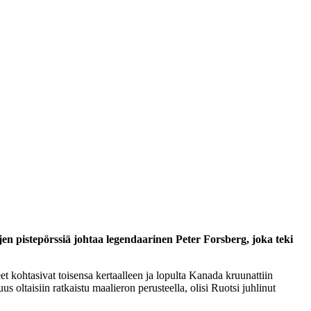
 pistepörssiä johtaa legendaarinen Peter Forsberg, joka teki
 kohtasivat toisensa kertaalleen ja lopulta Kanada kruunattiin
 oltaisiin ratkaistu maalieron perusteella, olisi Ruotsi juhlinut