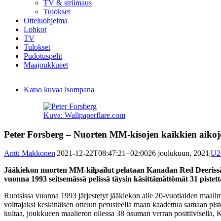
TV & striimaus
Tulokset
Otteluohjelma
Lohkot
TV
Tulokset
Pudotuspelit
Maajoukkueet
Katso kuvaa isompana
Kuva: Wallpaperflare.com
Peter Forsberg – Nuorten MM-kisojen kaikkien aikoje
Antti Makkonen
|
2021-12-22T08:47:21+02:00
26 joulukuun, 2021
|
U2
Jääkiekon nuorten MM-kilpailut pelataan Kanadan Red Deerissä j
vuonna 1993 seitsemässä pelissä täysin käsittämättömät 31 pistett
Ruotsissa vuonna 1993 järjestetyt jääkiekon alle 20-vuotiaiden maailm
voittajaksi keskinäisen ottelun perusteella maan kaadettua samaan piste
kultaa, joukkueen maalieron ollessa 38 osuman verran positiivisella,