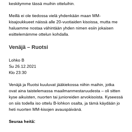
keskitymme tässä muihin otteluihin.
Meillä ei ole tiedossa vielä yhdenkään maan MM-
kisajoukkueet näissä alle 20-vuotiaiden kisoissa, mutta me
haluamme nostaa vähintään yhden nimen esiin jokaisen
esittelemämme ottelun kohdalla.
Venäjä – Ruotsi
Lohko B
Su 26.12.2021
Klo 23:30
Venäjä ja Ruotsi kuuluvat jääkiekossa niihin maihin, jotka
ovat aina taistelemassa maailmanmestaruudesta – oli sitten
kyse aikuisten, nuorten tai junioreiden arvokisoista. Kyseessä
on siis todella iso ottelu B-lohkon osalta, ja tämä käydään jo
heti nuorten MM-kisojen avauspäivänä.
Seuraa heitä: