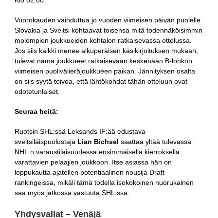
Klo 02:00
Vuorokauden vaihduttua jo vuoden viimeisen päivän puolelle
Slovakia ja Sveitsi kohtaavat toisensa mitä todennäköisimmin
molempien joukkueiden kohtalon ratkaisevassa ottelussa.
Jos siis kaikki menee alkuperäisen käsikirjoituksen mukaan,
tulevat nämä joukkueet ratkaisevaan keskenään B-lohkon
viimeisen puolivälieräjoukkueen paikan. Jännityksen osalta
on siis syytä toivoa, että lähtökohdat tähän otteluun ovat
odotetunlaiset.
Seuraa heitä:
Ruotsin SHL:ssä Leksands IF:ää edustava
sveitsiläispuolustaja
Lian Bichsel
saattaa yltää tulevassa
NHL:n varaustilaisuudessa ensimmäisellä kierroksella
varattavien pelaajien joukkoon. Itse asiassa hän on
loppukautta ajatellen potentiaalinen nousija Draft
rankingeissa, mikäli tämä todella isokokoinen nuorukainen
saa myös jatkossa vastuuta SHL:ssä.
Yhdysvallat – Venäjä