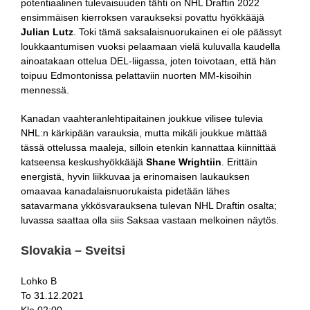
potentiaalinen tulevaisuuden tähti on NHL Draftin 2022
ensimmäisen kierroksen varaukseksi povattu hyökkääjä
Julian Lutz
. Toki tämä saksalaisnuorukainen ei ole päässyt
loukkaantumisen vuoksi pelaamaan vielä kuluvalla kaudella
ainoatakaan ottelua DEL-liigassa, joten toivotaan, että hän
toipuu Edmontonissa pelattaviin nuorten MM-kisoihin
mennessä.
Kanadan vaahteranlehtipaitainen joukkue vilisee tulevia
NHL:n kärkipään varauksia, mutta mikäli joukkue mättää
tässä ottelussa maaleja, silloin etenkin kannattaa kiinnittää
katseensa keskushyökkääjä
Shane Wrightiin
. Erittäin
energistä, hyvin liikkuvaa ja erinomaisen laukauksen
omaavaa kanadalaisnuorukaista pidetään lähes
satavarmana ykkösvarauksena tulevan NHL Draftin osalta;
luvassa saattaa olla siis Saksaa vastaan melkoinen näytös.
Slovakia – Sveitsi
Lohko B
To 31.12.2021