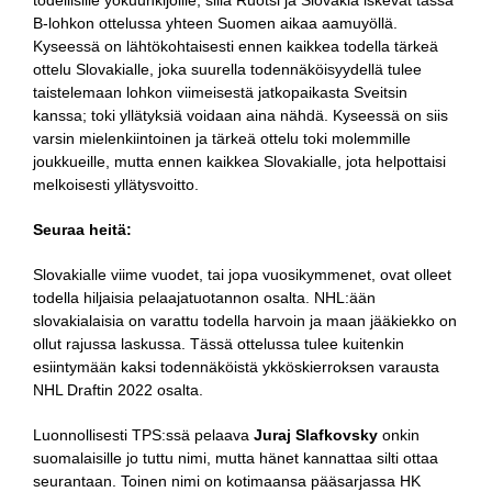
B-lohkon ottelussa yhteen Suomen aikaa aamuyöllä.
Kyseessä on lähtökohtaisesti ennen kaikkea todella tärkeä
ottelu Slovakialle, joka suurella todennäköisyydellä tulee
taistelemaan lohkon viimeisestä jatkopaikasta Sveitsin
kanssa; toki yllätyksiä voidaan aina nähdä. Kyseessä on siis
varsin mielenkiintoinen ja tärkeä ottelu toki molemmille
joukkueille, mutta ennen kaikkea Slovakialle, jota helpottaisi
melkoisesti yllätysvoitto.
Seuraa heitä:
Slovakialle viime vuodet, tai jopa vuosikymmenet, ovat olleet
todella hiljaisia pelaajatuotannon osalta. NHL:ään
slovakialaisia on varattu todella harvoin ja maan jääkiekko on
ollut rajussa laskussa. Tässä ottelussa tulee kuitenkin
esiintymään kaksi todennäköistä ykköskierroksen varausta
NHL Draftin 2022 osalta.
Luonnollisesti TPS:ssä pelaava
Juraj Slafkovsky
onkin
suomalaisille jo tuttu nimi, mutta hänet kannattaa silti ottaa
seurantaan. Toinen nimi on kotimaansa pääsarjassa HK