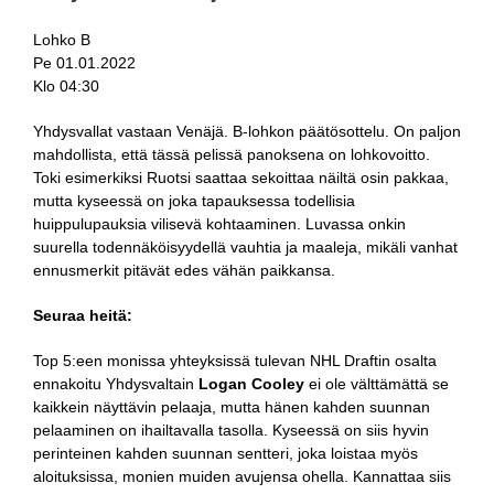
Lohko B
Pe 01.01.2022
Klo 04:30
Yhdysvallat vastaan Venäjä. B-lohkon päätösottelu. On paljon
mahdollista, että tässä pelissä panoksena on lohkovoitto.
Toki esimerkiksi Ruotsi saattaa sekoittaa näiltä osin pakkaa,
mutta kyseessä on joka tapauksessa todellisia
huippulupauksia vilisevä kohtaaminen. Luvassa onkin
suurella todennäköisyydellä vauhtia ja maaleja, mikäli vanhat
ennusmerkit pitävät edes vähän paikkansa.
Seuraa heitä:
Top 5:een monissa yhteyksissä tulevan NHL Draftin osalta
ennakoitu Yhdysvaltain
Logan Cooley
ei ole välttämättä se
kaikkein näyttävin pelaaja, mutta hänen kahden suunnan
pelaaminen on ihailtavalla tasolla. Kyseessä on siis hyvin
perinteinen kahden suunnan sentteri, joka loistaa myös
aloituksissa, monien muiden avujensa ohella. Kannattaa siis