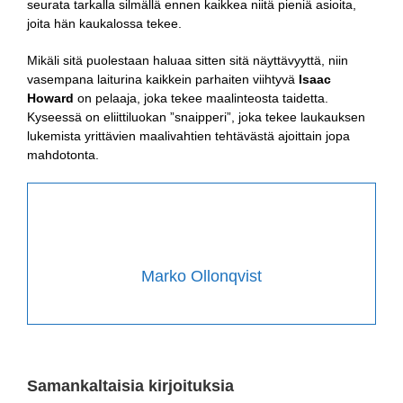
seurata tarkalla silmällä ennen kaikkea niitä pieniä asioita,
joita hän kaukalossa tekee.
Mikäli sitä puolestaan haluaa sitten sitä näyttävyyttä, niin
vasempana laiturina kaikkein parhaiten viihtyvä
Isaac
Howard
on pelaaja, joka tekee maalinteosta taidetta.
Kyseessä on eliittiluokan ”snaipperi”, joka tekee laukauksen
lukemista yrittävien maalivahtien tehtävästä ajoittain jopa
mahdotonta.
Marko Ollonqvist
Samankaltaisia kirjoituksia