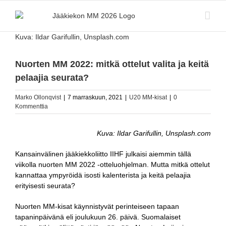
Skip
to
content
Katso
Kuva: Ildar Garifullin, Unsplash.com
kuvaa
isompana
Nuorten MM 2022: mitkä ottelut valita ja keitä
pelaajia seurata?
Marko Ollonqvist
|
7 marraskuun, 2021
|
U20 MM-kisat
|
0
Kommenttia
Kuva: Ildar Garifullin, Unsplash.com
Kansainvälinen jääkiekkoliitto IIHF julkaisi aiemmin tällä
viikolla nuorten MM 2022 -otteluohjelman. Mutta mitkä ottelut
kannattaa ympyröidä isosti kalenterista ja keitä pelaajia
erityisesti seurata?
Nuorten MM-kisat käynnistyvät perinteiseen tapaan
tapaninpäivänä eli joulukuun 26. päivä. Suomalaiset