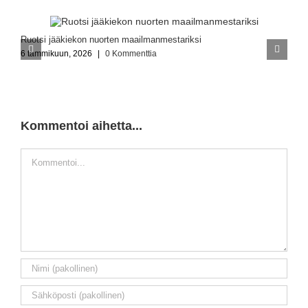
Ruotsi jääkiekon nuorten maailmanmestariksi
K
6 tammikuun, 2026
|
0 Kommenttia
6
Kommentoi aihetta...
Kommentti