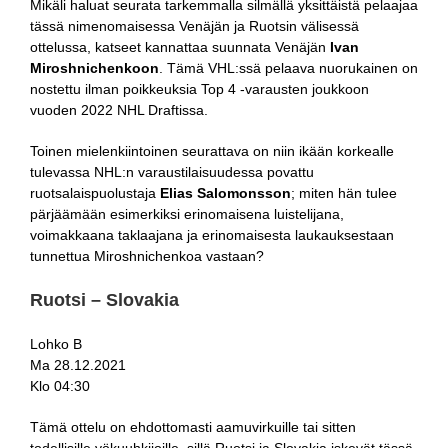
Mikäli haluat seurata tarkemmalla silmällä yksittäistä pelaajaa
tässä nimenomaisessa Venäjän ja Ruotsin välisessä
ottelussa, katseet kannattaa suunnata Venäjän
Ivan
Miroshnichenkoon
. Tämä VHL:ssä pelaava nuorukainen on
nostettu ilman poikkeuksia Top 4 -varausten joukkoon
vuoden 2022 NHL Draftissa.
Toinen mielenkiintoinen seurattava on niin ikään korkealle
tulevassa NHL:n varaustilaisuudessa povattu
ruotsalaispuolustaja
Elias Salomonsson
; miten hän tulee
pärjäämään esimerkiksi erinomaisena luistelijana,
voimakkaana taklaajana ja erinomaisesta laukauksestaan
tunnettua Miroshnichenkoa vastaan?
Ruotsi – Slovakia
Lohko B
Ma 28.12.2021
Klo 04:30
Tämä ottelu on ehdottomasti aamuvirkuille tai sitten
todellisille yökuuhkijoille, sillä Ruotsi ja Slovakia iskevät tässä