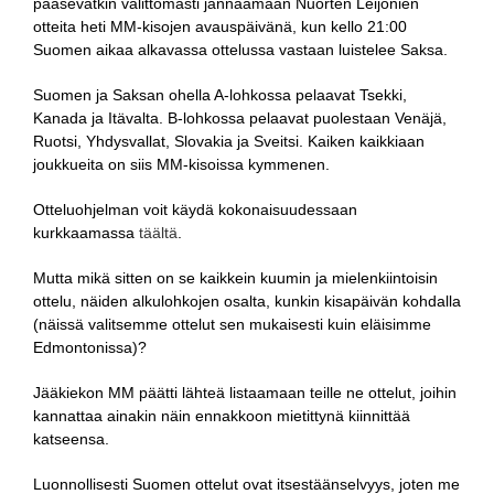
pääsevätkin välittömästi jännäämään Nuorten Leijonien
otteita heti MM-kisojen avauspäivänä, kun kello 21:00
Suomen aikaa alkavassa ottelussa vastaan luistelee Saksa.
Suomen ja Saksan ohella A-lohkossa pelaavat Tsekki,
Kanada ja Itävalta. B-lohkossa pelaavat puolestaan Venäjä,
Ruotsi, Yhdysvallat, Slovakia ja Sveitsi. Kaiken kaikkiaan
joukkueita on siis MM-kisoissa kymmenen.
Otteluohjelman voit käydä kokonaisuudessaan
kurkkaamassa
täältä
.
Mutta mikä sitten on se kaikkein kuumin ja mielenkiintoisin
ottelu, näiden alkulohkojen osalta, kunkin kisapäivän kohdalla
(näissä valitsemme ottelut sen mukaisesti kuin eläisimme
Edmontonissa)?
Jääkiekon MM päätti lähteä listaamaan teille ne ottelut, joihin
kannattaa ainakin näin ennakkoon mietittynä kiinnittää
katseensa.
Luonnollisesti Suomen ottelut ovat itsestäänselvyys, joten me