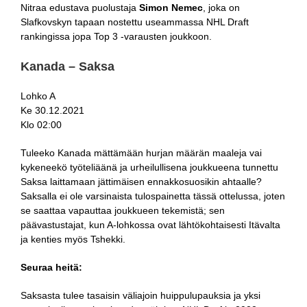
Nitraa edustava puolustaja
Simon Nemec
, joka on
Slafkovskyn tapaan nostettu useammassa NHL Draft
rankingissa jopa Top 3 -varausten joukkoon.
Kanada – Saksa
Lohko A
Ke 30.12.2021
Klo 02:00
Tuleeko Kanada mättämään hurjan määrän maaleja vai
kykeneekö työteliäänä ja urheilullisena joukkueena tunnettu
Saksa laittamaan jättimäisen ennakkosuosikin ahtaalle?
Saksalla ei ole varsinaista tulospainetta tässä ottelussa, joten
se saattaa vapauttaa joukkueen tekemistä; sen
päävastustajat, kun A-lohkossa ovat lähtökohtaisesti Itävalta
ja kenties myös Tshekki.
Seuraa heitä:
Saksasta tulee tasaisin väliajoin huippulupauksia ja yksi