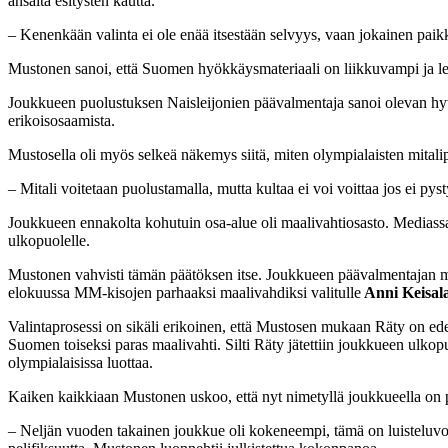
ansaita esitysten kautta.
– Kenenkään valinta ei ole enää itsestään selvyys, vaan jokainen paikk
Mustonen sanoi, että Suomen hyökkäysmateriaali on liikkuvampi ja leve
Joukkueen puolustuksen Naisleijonien päävalmentaja sanoi olevan hy
erikoisosaamista.
Mustosella oli myös selkeä näkemys siitä, miten olympialaisten mitali
– Mitali voitetaan puolustamalla, mutta kultaa ei voi voittaa jos ei p
Joukkueen ennakolta kohutuin osa-alue oli maalivahtiosasto. Mediass
ulkopuolelle.
Mustonen vahvisti tämän päätöksen itse. Joukkueen päävalmentajan muka
elokuussa MM-kisojen parhaaksi maalivahdiksi valitulle
Anni Keisala
Valintaprosessi on sikäli erikoinen, että Mustosen mukaan Räty on ede
Suomen toiseksi paras maalivahti. Silti Räty jätettiin joukkueen ulkop
olympialaisissa luottaa.
Kaiken kaikkiaan Mustonen uskoo, että nyt nimetyllä joukkueella on p
– Neljän vuoden takainen joukkue oli kokeneempi, tämä on luisteluvoimai