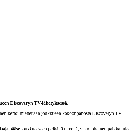
kkueen Discoveryn TV-lähetyksessä.
onen kertoi mietteitään joukkueen kokoonpanosta Discoveryn TV-
elaaja pääse joukkueeseen pelkällä nimellä, vaan jokainen paikka tulee