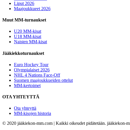
Liput 2026
Maajoukkueet 2026
Muut MM-turnaukset
U20 MM-kisat
U18 MM-kisat
Naisten MM-kisat
Jääkiekkoturnaukset
Euro Hockey Tour
Olympialaiset 2026
NHL 4 Nations Face-Off
Suomen maajoukkueiden ottelut
MM-kertoimet
OTA YHTEYTTÄ
Ota yhteyttä
MM-kisojen historia
© 2020 jääkiekon-mm.com | Kaikki oikeudet pidätetään. jääkiekon-mm.