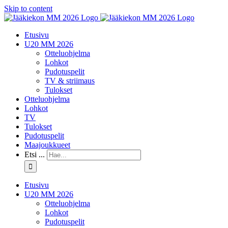
Skip to content
Etusivu
U20 MM 2026
Otteluohjelma
Lohkot
Pudotuspelit
TV & striimaus
Tulokset
Otteluohjelma
Lohkot
TV
Tulokset
Pudotuspelit
Maajoukkueet
Etsi ...
Etusivu
U20 MM 2026
Otteluohjelma
Lohkot
Pudotuspelit