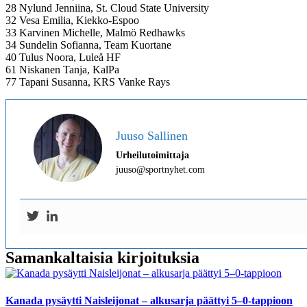
28 Nylund Jenniina, St. Cloud State University
32 Vesa Emilia, Kiekko-Espoo
33 Karvinen Michelle, Malmö Redhawks
34 Sundelin Sofianna, Team Kuortane
40 Tulus Noora, Luleå HF
61 Niskanen Tanja, KalPa
77 Tapani Susanna, KRS Vanke Rays
Juuso Sallinen
Urheilutoimittaja
juuso@sportnyhet.com
Samankaltaisia kirjoituksia
Kanada pysäytti Naisleijonat – alkusarja päättyi 5–0-tappioon