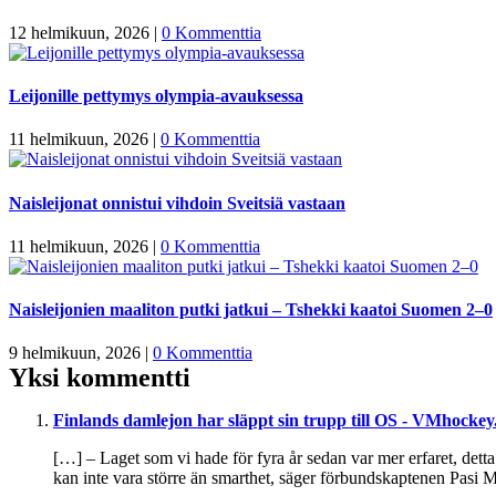
12 helmikuun, 2026
|
0 Kommenttia
Leijonille pettymys olympia-avauksessa
11 helmikuun, 2026
|
0 Kommenttia
Naisleijonat onnistui vihdoin Sveitsiä vastaan
11 helmikuun, 2026
|
0 Kommenttia
Naisleijonien maaliton putki jatkui – Tshekki kaatoi Suomen 2–0
9 helmikuun, 2026
|
0 Kommenttia
Yksi kommentti
Finlands damlejon har släppt sin trupp till OS - VMhockey
[…] – Laget som vi hade för fyra år sedan var mer erfaret, detta l
kan inte vara större än smarthet, säger förbundskaptenen Pasi