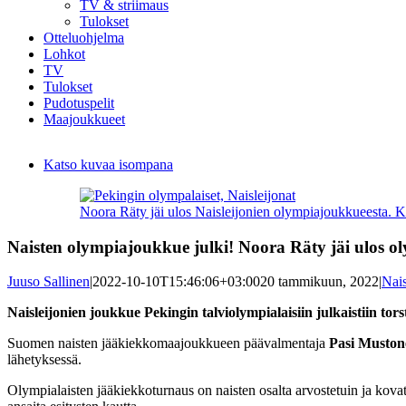
TV & striimaus
Tulokset
Otteluohjelma
Lohkot
TV
Tulokset
Pudotuspelit
Maajoukkueet
Katso kuvaa isompana
Noora Räty jäi ulos Naisleijonien olympiajoukkueesta. 
Naisten olympiajoukkue julki! Noora Räty jäi ulos ol
Juuso Sallinen
|
2022-10-10T15:46:06+03:00
20 tammikuun, 2022
|
Nais
Naisleijonien joukkue Pekingin talviolympialaisiin julkaistiin t
Suomen naisten jääkiekkomaajoukkueen päävalmentaja
Pasi Muston
lähetyksessä.
Olympialaisten jääkiekkoturnaus on naisten osalta arvostetuin ja kova