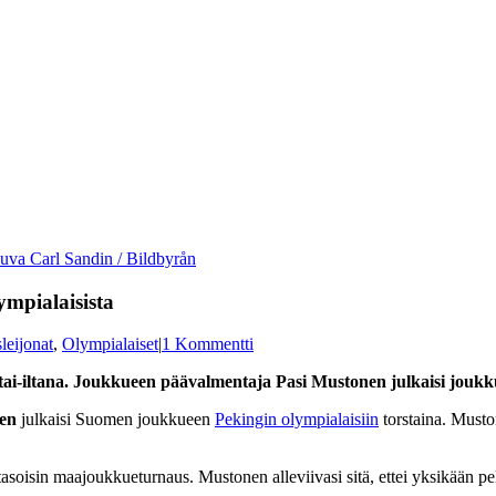
Kuva Carl Sandin / Bildbyrån
ympialaisista
leijonat
,
Olympialaiset
|
1 Kommentti
orstai-iltana. Joukkueen päävalmentaja Pasi Mustonen julkaisi jou
en
julkaisi Suomen joukkueen
Pekingin olympialaisiin
torstaina. Must
tasoisin maajoukkueturnaus. Mustonen alleviivasi sitä, ettei yksikään p