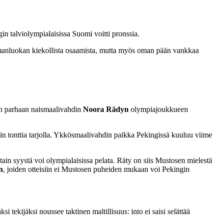
n talviolympialaisissa Suomi voitti pronssia.
lmanluokan kiekollista osaamista, mutta myös oman pään vankkaa
en parhaan naismaalivahdin
Noora Rädyn
olympiajoukkueen
in tonttia tarjolla. Ykkösmaalivahdin paikka Pekingissä kuuluu viime
ain syystä voi olympialaisissa pelata. Räty on siis Mustosen mielestä
n
, joiden otteisiin ei Mustosen puheiden mukaan voi Pekingin
 tekijäksi noussee taktinen maltillisuus: into ei saisi selättää