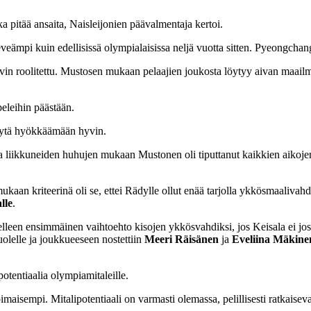
a pitää ansaita, Naisleijonien päävalmentaja kertoi.
ämpi kuin edellisissä olympialaisissa neljä vuotta sitten. Pyeongchangi
vin roolitettu. Mustosen mukaan pelaajien joukosta löytyy aivan maai
peleihin päästään.
ystytä hyökkäämään hyvin.
a liikkuneiden huhujen mukaan Mustonen oli tiputtanut kaikkien aikoj
an kriteerinä oli se, ettei Rädylle ollut enää tarjolla ykkösmaalivahd
lle
.
lleen ensimmäinen vaihtoehto kisojen ykkösvahdiksi, jos Keisala ei jost
uolelle ja joukkueeseen nostettiin
Meeri Räisänen
ja
Eveliina Mäkine
otentiaalia olympiamitaleille.
sempi. Mitalipotentiaali on varmasti olemassa, pelillisesti ratkaisevaksi