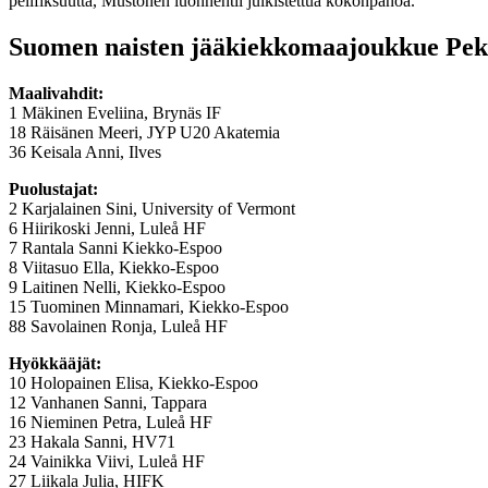
pelifiksuutta, Mustonen luonnehtii julkistettua kokonpanoa.
Suomen naisten jääkiekkomaajoukkue Peki
Maalivahdit:
1 Mäkinen Eveliina, Brynäs IF
18 Räisänen Meeri, JYP U20 Akatemia
36 Keisala Anni, Ilves
Puolustajat:
2 Karjalainen Sini, University of Vermont
6 Hiirikoski Jenni, Luleå HF
7 Rantala Sanni Kiekko-Espoo
8 Viitasuo Ella, Kiekko-Espoo
9 Laitinen Nelli, Kiekko-Espoo
15 Tuominen Minnamari, Kiekko-Espoo
88 Savolainen Ronja, Luleå HF
Hyökkääjät:
10 Holopainen Elisa, Kiekko-Espoo
12 Vanhanen Sanni, Tappara
16 Nieminen Petra, Luleå HF
23 Hakala Sanni, HV71
24 Vainikka Viivi, Luleå HF
27 Liikala Julia, HIFK