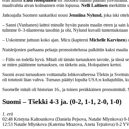
erän alussa
Elisa Holopainen
toi Suomen maalin päähän ylivoimalla. 
maalivahtia aivan kolmannen erän lopussa.
Nelli Laitinen
merkittiin 
Jatkoajalla Suomen sankariksi nousi
Jenniina Nylund,
joka iski otte
– Sanni (Vanhanen) laittoi minulle hyvän passin maalin eteen ja sain lait
tulimme 0–3-tilanteesta tasoihin ja ohi, Nylund kuvaili tuntemuksiaan
– Uskoimme juttuun koko ajan.
Micu (kapteeni
Michelle Karvinen
) 
Naisleijonien parhaana pelaaja pronssiottelussa palkittiin kaksi maalia
– Fiilis on todella hyvä. Mitali oli tämän turnauksen tavoite, ja tässä 
se miten päätimme turnauksen, on tärkein asia, Holopainen kertoi.
Suomi avasi turnauksen voittamalla lohkovaiheessa Tšekin ja Sveitsin
oli totutusti liian vahva. Turnaus päättyi lopulta USA:n kultajuhliin, 
Suomelle mitali oli historian 16., ja toinen peräkkäinen pronssimitali. 
Suomi – Tšekki 4-3 ja. (0-2, 1-1, 2-0, 1-0)
1. erä
02:48 Kristyna Kaltounkova (Daniela Pejsova, Natalie Mlynkova) 0-
12:53 Natalie Mlynkova (Katerina Mrazova, Aneta Tejralova) 0-2 Y