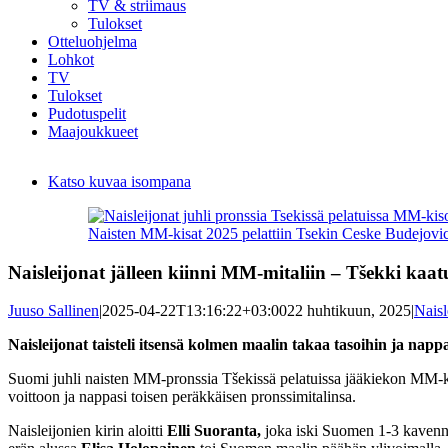
TV & striimaus
Tulokset
Otteluohjelma
Lohkot
TV
Tulokset
Pudotuspelit
Maajoukkueet
Katso kuvaa isompana
Naisten MM-kisat 2025 pelattiin Tsekin Ceske Budejovice
Naisleijonat jälleen kiinni MM-mitaliin – Tšekki kaatu
Juuso Sallinen
|
2025-04-22T13:16:22+03:00
22 huhtikuun, 2025
|
Naisl
Naisleijonat taisteli itsensä kolmen maalin takaa tasoihin ja napp
Suomi juhli naisten MM-pronssia Tšekissä pelatuissa jääkiekon MM-kis
voittoon ja nappasi toisen peräkkäisen pronssimitalinsa.
Naisleijonien kirin aloitti
Elli Suoranta,
joka iski Suomen 1-3 kaven