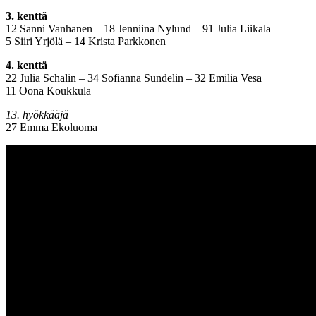
3. kenttä
12 Sanni Vanhanen
– 18 Jenniina Nylund – 91 Julia Liikala
5 Siiri Yrjölä –
14 Krista Parkkonen
4. kenttä
22 Julia
Schalin – 34 Sofianna Sundelin – 32 Emilia Vesa
11 Oona Koukkula
13. hyökkääjä
27 Emma
Ekoluoma