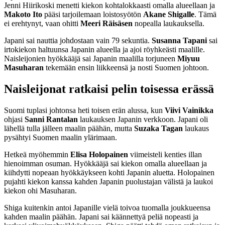
Jenni Hiirikoski menetti kiekon kohtalokkaasti omalla alueellaan ja
Makoto Ito
pääsi tarjoilemaan loistosyötön
Akane
Shigalle
. Tämä
ei erehtynyt, vaan ohitti
Meeri Räisäsen
nopealla laukauksella.
Japani sai nauttia johdostaan vain 79 sekuntia.
Susanna Tapani
sai
irtokiekon haltuunsa Japanin alueella ja ajoi röyhkeästi maalille.
Naisleijonien hyökkääjä sai Japanin maalilla torjuneen
Miyuu
Masuharan
tekemään ensin liikkeensä ja nosti Suomen johtoon.
Naisleijonat ratkaisi pelin toisessa erässä
Suomi tuplasi johtonsa heti toisen erän alussa, kun
Viivi Vainikka
ohjasi
Sanni Rantalan
laukauksen Japanin verkkoon. Japani oli
lähellä tulla jälleen maalin päähän, mutta
Suzaka
Tagan
laukaus
pysähtyi Suomen maalin ylärimaan.
Hetkeä myöhemmin
Elisa Holopainen
viimeisteli kenties illan
hienoimman osuman. Hyökkääjä sai kiekon omalla alueellaan ja
kiihdytti nopeaan hyökkäykseen kohti Japanin aluetta. Holopainen
pujahti kiekon kanssa kahden Japanin puolustajan välistä ja laukoi
kiekon ohi Masuharan.
Shiga kuitenkin antoi Japanille vielä toivoa tuomalla joukkueensa
kahden maalin päähän. Japani sai käännettyä peliä nopeasti ja