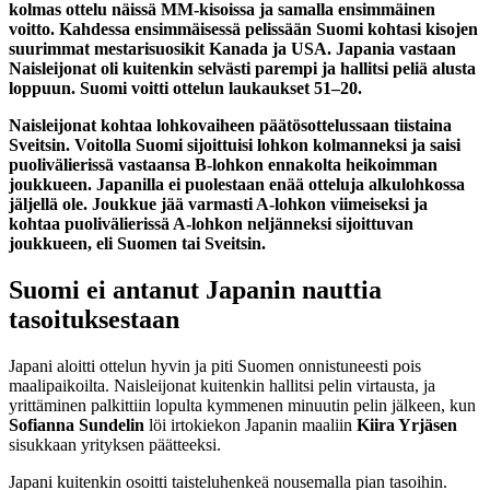
kolmas ottelu näissä MM-kisoissa ja samalla ensimmäinen
voitto. Kahdessa ensimmäisessä pelissään Suomi kohtasi kisojen
suurimmat mestarisuosikit Kanada ja USA. Japania vastaan
Naisleijonat oli kuitenkin selvästi parempi ja hallitsi peliä alusta
loppuun. Suomi voitti ottelun laukaukset 51–20.
Naisleijonat kohtaa lohkovaiheen päätösottelussaan tiistaina
Sveitsin. Voitolla Suomi sijoittuisi lohkon kolmanneksi ja saisi
puolivälierissä vastaansa B-lohkon ennakolta heikoimman
joukkueen. Japanilla ei puolestaan enää otteluja alkulohkossa
jäljellä ole. Joukkue jää varmasti A-lohkon viimeiseksi ja
kohtaa puolivälierissä A-lohkon neljänneksi sijoittuvan
joukkueen, eli Suomen tai Sveitsin.
Suomi ei antanut Japanin nauttia
tasoituksestaan
Japani aloitti ottelun hyvin ja piti Suomen onnistuneesti pois
maalipaikoilta. Naisleijonat kuitenkin hallitsi pelin virtausta, ja
yrittäminen palkittiin lopulta kymmenen minuutin pelin jälkeen, kun
Sofianna Sundelin
löi irtokiekon Japanin maaliin
Kiira Yrjäsen
sisukkaan yrityksen päätteeksi.
Japani kuitenkin osoitti taisteluhenkeä nousemalla pian tasoihin.