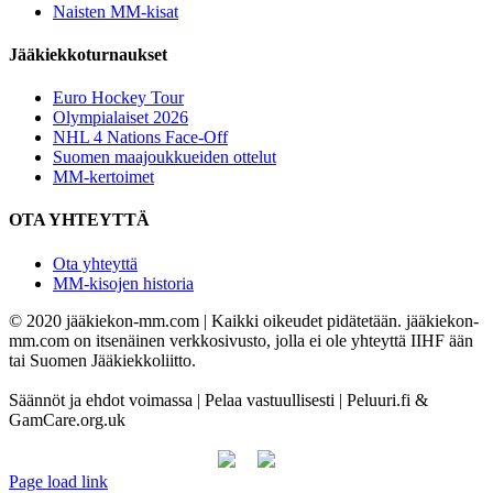
Naisten MM-kisat
Jääkiekkoturnaukset
Euro Hockey Tour
Olympialaiset 2026
NHL 4 Nations Face-Off
Suomen maajoukkueiden ottelut
MM-kertoimet
OTA YHTEYTTÄ
Ota yhteyttä
MM-kisojen historia
© 2020 jääkiekon-mm.com | Kaikki oikeudet pidätetään. jääkiekon-
mm.com on itsenäinen verkkosivusto, jolla ei ole yhteyttä IIHF ään
tai Suomen Jääkiekkoliitto.
Säännöt ja ehdot voimassa | Pelaa vastuullisesti | Peluuri.fi &
GamCare.org.uk
Page load link