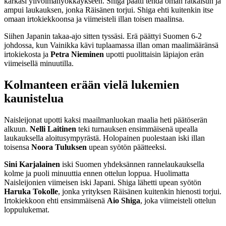
karkasi ylivoimahyökkäykseen. Shiga päätti tehdä oman ratkaisun ja
ampui laukauksen, jonka Räisänen torjui. Shiga ehti kuitenkin itse
omaan irtokiekkoonsa ja viimeisteli illan toisen maalinsa.
Siihen Japanin takaa-ajo sitten tyssäsi. Erä päättyi Suomen 6-2
johdossa, kun Vainikka kävi tuplaamassa illan oman maalimääränsä
irtokiekosta ja
Petra Nieminen
upotti puolittaisin läpiajon erän
viimeisellä minuutilla.
Kolmanteen erään vielä lukemien
kaunistelua
Naisleijonat upotti kaksi maailmanluokan maalia heti päätöserän
alkuun.
Nelli Laitinen
teki turnauksen ensimmäisenä upealla
laukauksella aloitusympyrästä. Holopainen puolestaan iski illan
toisensa
Noora Tuluksen
upean syötön päätteeksi.
Sini Karjalainen
iski Suomen yhdeksännen rannelaukauksella
kolme ja puoli minuuttia ennen ottelun loppua. Huolimatta
Naisleijonien viimeisen iski Japani. Shiga lähetti upean syötön
Haruka Tokolle
, jonka yrityksen Räisänen kuitenkin hienosti torjui.
Irtokiekkoon ehti ensimmäisenä
Aio Shiga
, joka viimeisteli ottelun
loppulukemat.