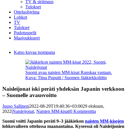
TV & striimaus
Tulokset
Otteluohjelma
Lohkot
TV
Tulokset
Pudotuspelit
Maajoukkueet
Katso kuvaa isompana
Suomi avaa naisten MM-kisat Ranskaa vastaan.
Kuva: Tiina Puputti / Suomen Jääkiekkoliitto
Naisleijonat iski peräti yhdeksän Japanin verkkoon
– Suomelle avausvoitto
Juuso Sallinen
|
2022-08-29T19:40:36+03:00
29 elokuun,
2022
|
Naisleijonat
,
Naisten MM-kisat
|
0 Kommenttia
Suomi voitti Japanin peräti 9–3 jääkiekon
naisten MM-kisojen
lohkovaiheen ottelussa maanantaina. Kyseessä oli Naisleijonien