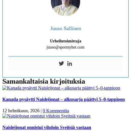
Juuso Sallinen
Urheilutoimittaja
juuso@sportnyhet.com
Samankaltaisia kirjoituksia
Kanada pysäytti Naisleijonat – alkusarja päättyi 5–0-tappioon
12 helmikuun, 2026
|
0 Kommenttia
Naisleijonat onnistui vihdoin Sveitsiä vastaan