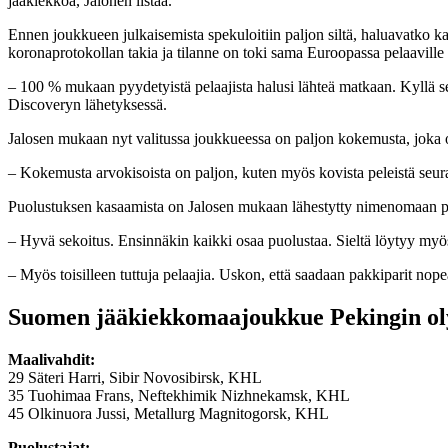
jääkiekkoa, Jalonen listaa.
Ennen joukkueen julkaisemista spekuloitiin paljon siltä, haluavatko ka
koronaprotokollan takia ja tilanne on toki sama Euroopassa pelaaville p
– 100 % mukaan pyydetyistä pelaajista halusi lähteä matkaan. Kyllä se ke
Discoveryn lähetyksessä.
Jalosen mukaan nyt valitussa joukkueessa on paljon kokemusta, joka on
– Kokemusta arvokisoista on paljon, kuten myös kovista peleistä seur
Puolustuksen kasaamista on Jalosen mukaan lähestytty nimenomaan puo
– Hyvä sekoitus. Ensinnäkin kaikki osaa puolustaa. Sieltä löytyy my
– Myös toisilleen tuttuja pelaajia. Uskon, että saadaan pakkiparit nop
Suomen jääkiekkomaajoukkue Pekingin oly
Maalivahdit:
29 Säteri Harri, Sibir Novosibirsk, KHL
35 Tuohimaa Frans, Neftekhimik Nizhnekamsk, KHL
45 Olkinuora Jussi, Metallurg Magnitogorsk, KHL
Puolustajat: