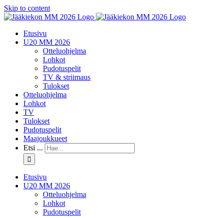
Skip to content
Etusivu
U20 MM 2026
Otteluohjelma
Lohkot
Pudotuspelit
TV & striimaus
Tulokset
Otteluohjelma
Lohkot
TV
Tulokset
Pudotuspelit
Maajoukkueet
Etsi ...
Etusivu
U20 MM 2026
Otteluohjelma
Lohkot
Pudotuspelit