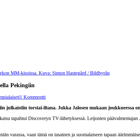
kiekon MM-kisoissa. Kuva: Simon Hastegård / Bildbyrån
ella Pekingiin
pialaiset
|
1 Kommentti
n julkaistiin torstai-iltana. Jukka Jalosen mukaan joukkueessa o
 Julkaisu tapahtui Discoveryn TV-lähetyksessä. Leijonien päävalmentajan
tän varassa, vaan tämä on tasainen ja suomalaiseen tapaan äärimmäisen