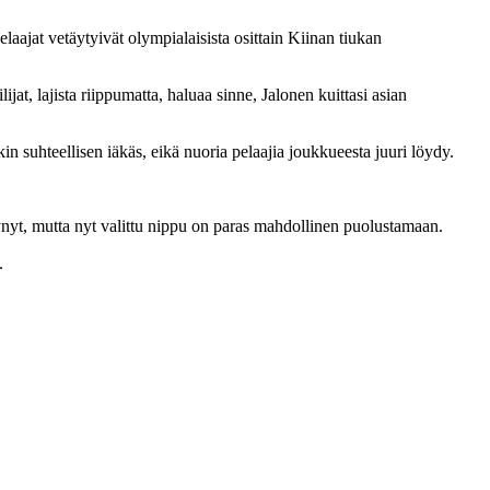
laajat vetäytyivät olympialaisista osittain Kiinan tiukan
jat, lajista riippumatta, haluaa sinne, Jalonen kuittasi asian
 suhteellisen iäkäs, eikä nuoria pelaajia joukkueesta juuri löydy.
nyt, mutta nyt valittu nippu on paras mahdollinen puolustamaan.
.