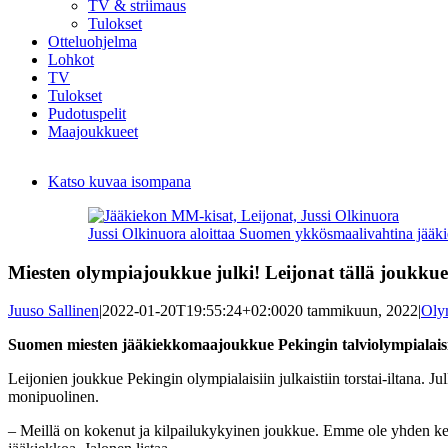
TV & striimaus
Tulokset
Otteluohjelma
Lohkot
TV
Tulokset
Pudotuspelit
Maajoukkueet
Katso kuvaa isompana
Jussi Olkinuora aloittaa Suomen ykkösmaalivahtina jää
Miesten olympiajoukkue julki! Leijonat tällä joukkue
Juuso Sallinen
|
2022-01-20T19:55:24+02:00
20 tammikuun, 2022
|
Olym
Suomen miesten jääkiekkomaajoukkue Pekingin talviolympialaisii
Leijonien joukkue Pekingin olympialaisiin julkaistiin torstai-iltana.
monipuolinen.
– Meillä on kokenut ja kilpailukykyinen joukkue. Emme ole yhden ken