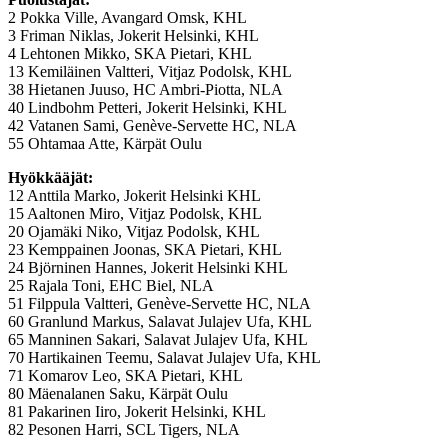
2 Pokka Ville, Avangard Omsk, KHL
3 Friman Niklas, Jokerit Helsinki, KHL
4 Lehtonen Mikko, SKA Pietari, KHL
13 Kemiläinen Valtteri, Vitjaz Podolsk, KHL
38 Hietanen Juuso, HC Ambri-Piotta, NLA
40 Lindbohm Petteri, Jokerit Helsinki, KHL
42 Vatanen Sami, Genève-Servette HC, NLA
55 Ohtamaa Atte, Kärpät Oulu
Hyökkääjät:
12 Anttila Marko, Jokerit Helsinki KHL
15 Aaltonen Miro, Vitjaz Podolsk, KHL
20 Ojamäki Niko, Vitjaz Podolsk, KHL
23 Kemppainen Joonas, SKA Pietari, KHL
24 Björninen Hannes, Jokerit Helsinki KHL
25 Rajala Toni, EHC Biel, NLA
51 Filppula Valtteri, Genève-Servette HC, NLA
60 Granlund Markus, Salavat Julajev Ufa, KHL
65 Manninen Sakari, Salavat Julajev Ufa, KHL
70 Hartikainen Teemu, Salavat Julajev Ufa, KHL
71 Komarov Leo, SKA Pietari, KHL
80 Mäenalanen Saku, Kärpät Oulu
81 Pakarinen Iiro, Jokerit Helsinki, KHL
82 Pesonen Harri, SCL Tigers, NLA