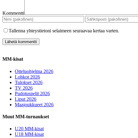
Kommentti
Tallenna yhteystietoni selaimeen seuraavaa kertaa varten.
MM-kisat
Otteluohjelma 2026
Lohkot 2026
Tulokset 2026
TV 2026
Pudotuspelit 2026
Liput 2026
Maajoukkueet 2026
Muut MM-turnaukset
U20 MM-kisat
U18 MM-kisat