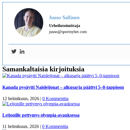
Juuso Sallinen
Urheilutoimittaja
juuso@sportnyhet.com
Samankaltaisia kirjoituksia
Kanada pysäytti Naisleijonat – alkusarja päättyi 5–0-tappioon
12 helmikuun, 2026
|
0 Kommenttia
Leijonille pettymys olympia-avauksessa
11 helmikuun, 2026
|
0 Kommenttia