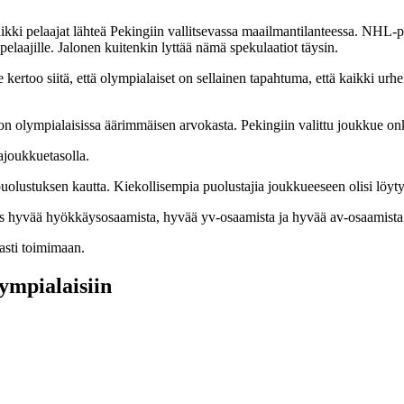
ikki pelaajat lähteä Pekingiin vallitsevassa maailmantilanteessa. NHL-pe
elaajille. Jalonen kuitenkin lyttää nämä spekulaatiot täysin.
rtoo siitä, että olympialaiset on sellainen tapahtuma, että kaikki urheili
 olympialaisissa äärimmäisen arvokasta. Pekingiin valittu joukkue onkin
ajoukkuetasolla.
lustuksen kautta. Kiekollisempia puolustajia joukkueeseen olisi löyty
ös hyvää hyökkäysosaamista, hyvää yv-osaamista ja hyvää av-osaamista
easti toimimaan.
mpialaisiin