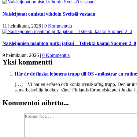
Naisleijonat onnistui vihdoin Sveitsiä vastaan
11 helmikuun, 2026
|
0 Kommenttia
Naisleijonien maaliton putki jatkui – Tshekki kaatoi Suomen 2–0
9 helmikuun, 2026
|
0 Kommenttia
Yksi kommentti
Här är de finska lejonens trupp till OS - mönstrar en ruti
[…] – Vi har en erfaren och konkurrenskraftig trupp. Den är inte
samarbetsvillig hockey, säger Finlands förbundskapten Jukka 
Kommentoi aihetta...