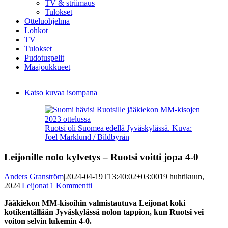
TV & striimaus
Tulokset
Otteluohjelma
Lohkot
TV
Tulokset
Pudotuspelit
Maajoukkueet
Katso kuvaa isompana
Ruotsi oli Suomea edellä Jyväskylässä. Kuva:
Joel Marklund / Bildbyrån
Leijonille nolo kylvetys – Ruotsi voitti jopa 4-0
Anders Granström
|
2024-04-19T13:40:02+03:00
19 huhtikuun,
2024
|
Leijonat
|
1 Kommentti
Jääkiekon MM-kisoihin valmistautuva Leijonat koki
kotikentällään Jyväskylässä nolon tappion, kun Ruotsi vei
voiton selvin lukemin 4-0.