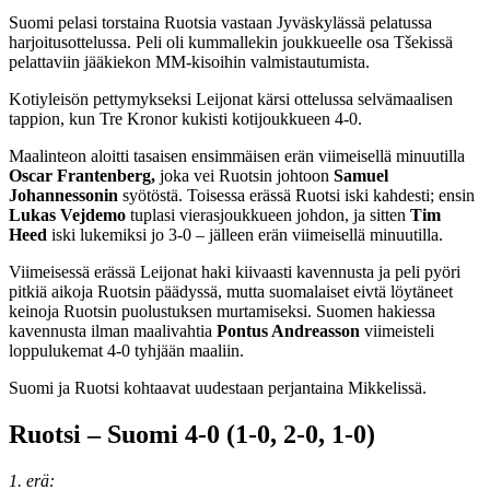
Suomi pelasi torstaina Ruotsia vastaan Jyväskylässä pelatussa
harjoitusottelussa. Peli oli kummallekin joukkueelle osa Tšekissä
pelattaviin jääkiekon MM-kisoihin valmistautumista.
Kotiyleisön pettymykseksi Leijonat kärsi ottelussa selvämaalisen
tappion, kun Tre Kronor kukisti kotijoukkueen 4-0.
Maalinteon aloitti tasaisen ensimmäisen erän viimeisellä minuutilla
Oscar Frantenberg,
joka vei Ruotsin johtoon
Samuel
Johannessonin
syötöstä. Toisessa erässä Ruotsi iski kahdesti; ensin
Lukas Vejdemo
tuplasi vierasjoukkueen johdon, ja sitten
Tim
Heed
iski lukemiksi jo 3-0 – jälleen erän viimeisellä minuutilla.
Viimeisessä erässä Leijonat haki kiivaasti kavennusta ja peli pyöri
pitkiä aikoja Ruotsin päädyssä, mutta suomalaiset eivtä löytäneet
keinoja Ruotsin puolustuksen murtamiseksi. Suomen hakiessa
kavennusta ilman maalivahtia
Pontus Andreasson
viimeisteli
loppulukemat 4-0 tyhjään maaliin.
Suomi ja Ruotsi kohtaavat uudestaan perjantaina Mikkelissä.
Ruotsi – Suomi 4-0 (1-0, 2-0, 1-0)
1. erä: