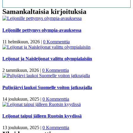
Samankaltaisia kirjoituksia
Leijonille pettymys olympia-avauksessa
11 helmikuun, 2026
|
0 Kommenttia
Leijonat ja Naisleijonat valittu olympialaisiin
2 tammikuun, 2026
|
0 Kommenttia
Puljujärvi laukoi Suomelle voiton jatkoajalla
14 joulukuun, 2025
|
0 Kommenttia
Leijonat taipui jälleen Ruotsin kyydissä
13 joulukuun, 2025
|
0 Kommenttia