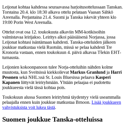
Leijonat kohtaa kahdessa seuraavassa harjoitusottelussaan Tanskan.
Torstaina 20.4. klo 18:30 alkava ottelu pelataan Vaasan Sähkö
Areenalla. Perjantaina 21.4. Suomi ja Tanska iskevät yhteen klo
19:00 Porin West Areenalla.
Ottelut ovat osa 12. toukokuuta alkaviin MM-kotikisoihin
valmistavaa leirijakso. Leiritys alkoi pääsiäisenä Norjassa, jossa
Leijonat kohtasi isäntämaan kahdesti. Tanska-otteluiden jälkeen
joukkue matkustaa vielä Ruotsiin, missä se pelaa kahdesti Tre
Kronoria vastaan, ennen toukokuun 4. päivä alkavaa Tšekin EHT-
turnausta.
Leijonien kokoonpanoon tulee Norja-otteluihin nähden kolme
muutosta, kun Sveitsissä kiekkoilevat
Markus Granlund
ja
Harri
Pesonen
sekä NHL:ssä St. Louis Bluesissa pelaava
Kasperi
Kapanen
liittyvät leiriryhmään. Yhtään pelaajaa ei pudotettu
joukkueesta vielä tässä kohtaa pois.
Toukokuun alussa Suomen leiriryhmä täydentyy vielä useammalla
pelaajalla ennen kuin joukkue matkustaa Brnoon.
Lisää joukkueen
vahvistuksista voit lukea tästä
.
Suomen joukkue Tanska-otteluissa