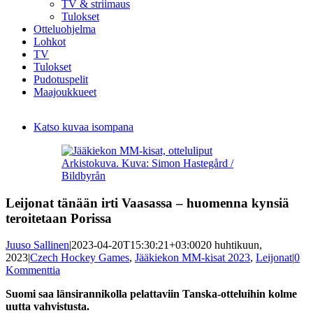
TV & striimaus
Tulokset
Otteluohjelma
Lohkot
TV
Tulokset
Pudotuspelit
Maajoukkueet
Katso kuvaa isompana
Arkistokuva. Kuva: Simon Hastegård /
Bildbyrån
Leijonat tänään irti Vaasassa – huomenna kynsiä
teroitetaan Porissa
Juuso Sallinen
|
2023-04-20T15:30:21+03:00
20 huhtikuun,
2023
|
Czech Hockey Games
,
Jääkiekon MM-kisat 2023
,
Leijonat
|
0
Kommenttia
Suomi saa länsirannikolla pelattaviin Tanska-otteluihin kolme
uutta vahvistusta.