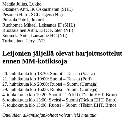
Mattila Julius, Lukko
Oksanen Ahti, IK Oskarshamn (SHL)
Pesonen Harri, SCL Tigers (NL)
Puistola Patrik, Jukurit
Ruohomaa Mikael, Leksands IF (SHL)
Ruotsalainen Arttu, EHC Kloten (NL)
Suomela Antti, Lausanne HC (NL)
Turkulainen Jerry, JYP
Leijonien jäljellä olevat harjoitusottelut
ennen MM-kotikisoja
20. huhtikuuta klo 18:30: Suomi – Tanska (Vaasa)
21. huhtikuuta klo 19:00: Suomi – Tanska (Pori)
27. huhtikuuta klo 20:00: Ruotsi – Suomi (Uumaja)
29. huhtikuuta klo 16:00: Ruotsi – Suomi (Uumaja)
4. toukokuuta klo 19:20: Suomi – Tšekki (Tšekin EHT, Brno)
6. toukokuuta klo 13:00: Sveitsi – Suomi (Tšekin EHT, Brno)
7. toukokuuta klo 13:00: Ruotsi – Suomi (Tšekin EHT, Brno)
Otteluiden alkamisajankohdat voivat vielä muuttua.