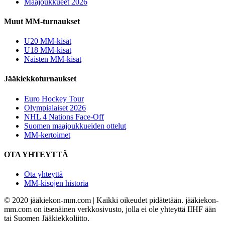
Maajoukkueet 2026
Muut MM-turnaukset
U20 MM-kisat
U18 MM-kisat
Naisten MM-kisat
Jääkiekkoturnaukset
Euro Hockey Tour
Olympialaiset 2026
NHL 4 Nations Face-Off
Suomen maajoukkueiden ottelut
MM-kertoimet
OTA YHTEYTTÄ
Ota yhteyttä
MM-kisojen historia
© 2020 jääkiekon-mm.com | Kaikki oikeudet pidätetään. jääkiekon-
mm.com on itsenäinen verkkosivusto, jolla ei ole yhteyttä IIHF ään
tai Suomen Jääkiekkoliitto.