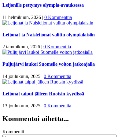
Leijonille pettymys olympia-avauksessa
11 helmikuun, 2026
|
0 Kommenttia
Leijonat ja Naisleijonat valittu olympialaisiin
2 tammikuun, 2026
|
0 Kommenttia
Puljujärvi laukoi Suomelle voiton jatkoajalla
14 joulukuun, 2025
|
0 Kommenttia
Leijonat taipui jälleen Ruotsin kyydissä
13 joulukuun, 2025
|
0 Kommenttia
Kommentoi aihetta...
Kommentti