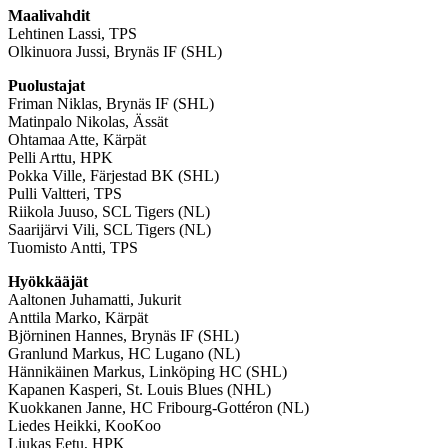
Maalivahdit
Lehtinen Lassi, TPS
Olkinuora Jussi, Brynäs IF (SHL)
Puolustajat
Friman Niklas, Brynäs IF (SHL)
Matinpalo Nikolas, Ässät
Ohtamaa Atte, Kärpät
Pelli Arttu, HPK
Pokka Ville, Färjestad BK (SHL)
Pulli Valtteri, TPS
Riikola Juuso, SCL Tigers (NL)
Saarijärvi Vili, SCL Tigers (NL)
Tuomisto Antti, TPS
Hyökkääjät
Aaltonen Juhamatti, Jukurit
Anttila Marko, Kärpät
Björninen Hannes, Brynäs IF (SHL)
Granlund Markus, HC Lugano (NL)
Hännikäinen Markus, Linköping HC (SHL)
Kapanen Kasperi, St. Louis Blues (NHL)
Kuokkanen Janne, HC Fribourg-Gottéron (NL)
Liedes Heikki, KooKoo
Liukas Eetu, HPK