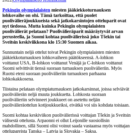
Pekingin olympialaisten
miesten jääkiekkoturnauksen
lohkovaihe on ohi. Tämä tarkoittaa, että puolet
puolivälieräjoukkueista sekä jatkokarsintojen otteluparit ovat
nyt tiedossa. Mutta kuinka Pekingin olympialaisten
puolivälierät pelataan? Puolivälieräparit määräytyvät arvan
perusteella, ja
Suomi kohtaa puolivälierissä joko Tšekin tai
Sveitsin keskiviikkona klo 15:30 Suomen aikaa.
Sunnuntain neljä ottelut toivat Pekingin olympialaisten miesten
jääkiekkoturnauksen lohkovaiheen päätökseensä. A-lohkon
voittanut USA, B-lohkon voittanut Venäjä ja C-lohkon voittanut
Suomi selvittivät tiensä suoraan turnauksen puolivälieriin. Myös
Ruotsi eteni suoraan puolivälieriin turnauksen parhaana
lohkokakkosena.
Tiistaina pelataan olympiaturnauksen jatkokarsinnat, joissa selviävät
puolivälierän neljä muuta joukkuetta. Lohkosta suoraan
puolivälieriin selvinneet joukkueet on asetettu neljän
puolivälieräottelun kotijoukkueiksi, eivätkä voi siis kohdata toisiaan.
Suomi kohtaa keskiviikon puolivälierissä voittajan Tšekin ja Sveitsin
välisestä ottelusta. Arpaonni ei ollut Leijonille suosiollisin
mahdollinen, sillä Suomi olisi voinut saada vastaansa myös voittajan
ottelupareista Tanska – Latvia ja Slovakia – Saksa.