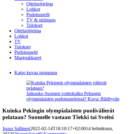
Otteluohjelma
Lohkot
Pudotuspelit
TV & striimaus
Tulokset
Otteluohjelma
Lohkot
TV
Tulokset
Pudotuspelit
Maajoukkueet
Katso kuvaa isompana
Jatkuuko Suomen voittokulku Pekingin
olympialaisten pudotuspeleissä? Kuva: Bildbyrån
Kuinka Pekingin olympialaisten puolivälierät
pelataan? Suomelle vastaan Tšekki tai Sveitsi
Juuso Sallinen
|
2022-02-14T18:10:17+02:00
14 helmikuun,
2022
|
Olympialaiset
|
0 Kommenttia