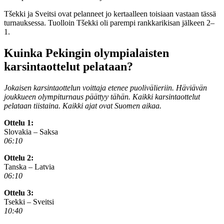
Tšekki ja Sveitsi ovat pelanneet jo kertaalleen toisiaan vastaan tässä
turnauksessa. Tuolloin Tšekki oli parempi rankkarikisan jälkeen 2–
1.
Kuinka Pekingin olympialaisten
karsintaottelut pelataan?
Jokaisen karsintaottelun voittaja etenee puolivälieriin. Häviävän
joukkueen olympiturnaus päättyy tähän. Kaikki karsintaottelut
pelataan tiistaina. Kaikki ajat ovat Suomen aikaa.
Ottelu 1:
Slovakia – Saksa
06:10
Ottelu 2:
Tanska – Latvia
06:10
Ottelu 3:
Tsekki – Sveitsi
10:40