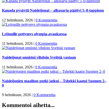
Kanada pysäytti Naisleijonat – alkusarja päättyi 5–0-tappioon
12 helmikuun, 2026
|
0 Kommenttia
Leijonille pettymys olympia-avauksessa
11 helmikuun, 2026
|
0 Kommenttia
Naisleijonat onnistui vihdoin Sveitsiä vastaan
11 helmikuun, 2026
|
0 Kommenttia
Naisleijonien maaliton putki jatkui – Tshekki kaatoi Suomen 2–
0
9 helmikuun, 2026
|
0 Kommenttia
Kommentoi aihetta...