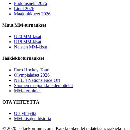
Pudotuspelit 2026
Liput 2026
Maajoukkueet 2026
Muut MM-turnaukset
U20 MM-kisat
U18 MM-kisat
Naisten MM-kisat
Jääkiekkoturnaukset
Euro Hockey Tour
Olympialaiset 2026
NHL 4 Nations Face-Off
Suomen maajoukkueiden ottelut
MM-kertoimet
OTA YHTEYTTÄ
Ota yhteyttä
MM-kisojen historia
© 2020 jääkiekon-mm.com | Kaikki oikeudet pidätetään. jääkiekon-