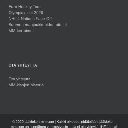
Euro Hockey Tour
Olympialaiset 2026
NHL 4 Nations Face-Off
Suomen maajoukkueiden ottelut
MM-kertoimet
OTA YHTEYTTÄ
Ota yhteyttä
MM-kisojen historia
© 2020 jääkiekon-mm.com | Kaikki oikeudet pidätetään. jääkiekon-
mm.com on itsenäinen verkkosivusto, jolla ei ole yhteyttä IIHF ään tai