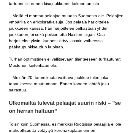
tartunnoille ennen kisajoukkueen kokoontumista.
– Meillä ei montaa pelaajaa muualta Suomesta ole. Pelaajien
ympärillä on erikoisratkaisuja. Jos pelaaja harjoittelee
joukkueen kanssa, hän harjoittelee pelkästään yhden
joukkueen, ei sekä poikien että Naisten Liigan. Osa
harjoittelee yksin, kunnes siirtyy jossain vaiheessa
pääkaupunkiseudun kuplaan.
Turhan optimistinen ei vallitsevaan tilanteeseen turhautunut
Mustonen kuitenkaan ole.
– Meidän 20. tammikuuta valittava joukkue tulee joka
tapauksessa muuttumaan. Ennen koneen lähtöä joku
sairastuu.
Ulkomailta tulevat pelaajat suurin riski – ”se
on herran haltuun”
Toisin kuin Suomessa, esimerkiksi Ruotsissa pelaajilla ei ole
mahdollisuutta vetäytyä koronakuplaan ennen