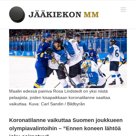
Skip
to
content
Katso
kuvaa
isompana
Maalin edessä painiva Rosa Lindstedt on yksi niistä
pelaajista, joiden kisapaikkaan koronatilanne saattaa
vaikuttaa. Kuva: Carl Sandin / Bildbyrån
Koronatilanne vaikuttaa Suomen joukkueen
olympiavalintoihin – ”Ennen koneen lähtöä