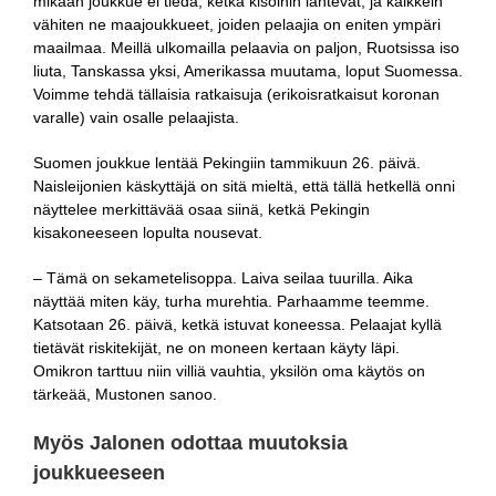
mikään joukkue ei tiedä, ketkä kisoihin lähtevät, ja kaikkein
vähiten ne maajoukkueet, joiden pelaajia on eniten ympäri
maailmaa. Meillä ulkomailla pelaavia on paljon, Ruotsissa iso
liuta, Tanskassa yksi, Amerikassa muutama, loput Suomessa.
Voimme tehdä tällaisia ratkaisuja (erikoisratkaisut koronan
varalle) vain osalle pelaajista.
Suomen joukkue lentää Pekingiin tammikuun 26. päivä.
Naisleijonien käskyttäjä on sitä mieltä, että tällä hetkellä onni
näyttelee merkittävää osaa siinä, ketkä Pekingin
kisakoneeseen lopulta nousevat.
– Tämä on sekametelisoppa. Laiva seilaa tuurilla. Aika
näyttää miten käy, turha murehtia. Parhaamme teemme.
Katsotaan 26. päivä, ketkä istuvat koneessa. Pelaajat kyllä
tietävät riskitekijät, ne on moneen kertaan käyty läpi.
Omikron tarttuu niin villiä vauhtia, yksilön oma käytös on
tärkeää, Mustonen sanoo.
Myös Jalonen odottaa muutoksia
joukkueeseen