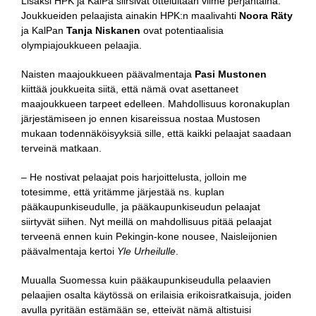
Lisäksi HPK ja KalPa siirsivät otteluitaan viime perjantaina.
Joukkueiden pelaajista ainakin HPK:n maalivahti
Noora Räty
ja KalPan
Tanja Niskanen
ovat potentiaalisia
olympiajoukkueen pelaajia.
Naisten maajoukkueen päävalmentaja
Pasi Mustonen
kiittää joukkueita siitä, että nämä ovat asettaneet
maajoukkueen tarpeet edelleen. Mahdollisuus koronakuplan
järjestämiseen jo ennen kisareissua nostaa Mustosen
mukaan todennäköisyyksiä sille, että kaikki pelaajat saadaan
terveinä matkaan.
– He nostivat pelaajat pois harjoittelusta, jolloin me
totesimme, että yritämme järjestää ns. kuplan
pääkaupunkiseudulle, ja pääkaupunkiseudun pelaajat
siirtyvät siihen. Nyt meillä on mahdollisuus pitää pelaajat
terveenä ennen kuin Pekingin-kone nousee, Naisleijonien
päävalmentaja kertoi
Yle Urheilulle
.
Muualla Suomessa kuin pääkaupunkiseudulla pelaavien
pelaajien osalta käytössä on erilaisia erikoisratkaisuja, joiden
avulla pyritään estämään se, etteivät nämä altistuisi