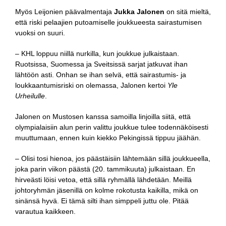
Myös Leijonien päävalmentaja
Jukka Jalonen
on sitä mieltä,
että riski pelaajien putoamiselle joukkueesta sairastumisen
vuoksi on suuri.
– KHL loppuu niillä nurkilla, kun joukkue julkaistaan.
Ruotsissa, Suomessa ja Sveitsissä sarjat jatkuvat ihan
lähtöön asti. Onhan se ihan selvä, että sairastumis- ja
loukkaantumisriski on olemassa, Jalonen kertoi
Yle
Urheilulle
.
Jalonen on Mustosen kanssa samoilla linjoilla siitä, että
olympialaisiin alun perin valittu joukkue tulee todennäköisesti
muuttumaan, ennen kuin kiekko Pekingissä tippuu jäähän.
– Olisi tosi hienoa, jos päästäisiin lähtemään sillä joukkueella,
joka parin viikon päästä (20. tammikuuta) julkaistaan. En
hirveästi löisi vetoa, että sillä ryhmällä lähdetään. Meillä
johtoryhmän jäsenillä on kolme rokotusta kaikilla, mikä on
sinänsä hyvä. Ei tämä silti ihan simppeli juttu ole. Pitää
varautua kaikkeen.