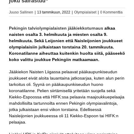
joku sairastuu”
Juuso Sallinen
|
13 tammikuun, 2022
|
Olympialaiset
|
0 Kommenttia
Pekingin talviolympialaisten jääkiekkoturnaus
alkaa
naisten osalta 3. helmikuuta ja miesten osalta 9.
helmikuuta. Sekä Leijonien että Naisleijonien joukkueet
olympialaisiin julkaistaan torstaina 20. tammikuuta.
Koronatilanne aiheuttaa kuitenkin huolta siitä, pääseekö
koko valittu joukkue Pekingiin matkaamaan.
Jääkiekon Naisten Liigassa pelaavat pääkaupunkiseudun
joukkueet eivät aloita lauantaina jatkosarjaa, kuten alun perin
tarkoitus oli. Syynä on pääkaupunkiseudun huono
koronatilanne. Pelien siirtämisellä yritetään suojella sekä
Kiekko-Espoossa että HIFK:ssa pelaavia maajoukkuepelaajia
mahdollisilta tartunnoilta ennen Pekingin olympiavalintoja,
jotka julkaistaan ensi viikon torstaina. Edellisessä
Naisleijonien joukkueessa oli 11 Kiekko-Espoon tai HIFK:n
pelaajaa.