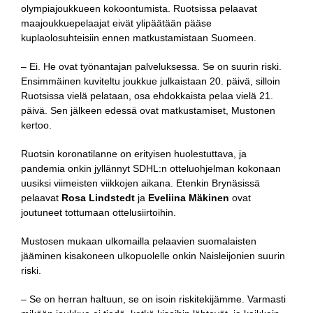
olympiajoukkueen kokoontumista. Ruotsissa pelaavat
maajoukkuepelaajat eivät ylipäätään pääse
kuplaolosuhteisiin ennen matkustamistaan Suomeen.
– Ei. He ovat työnantajan palveluksessa. Se on suurin riski.
Ensimmäinen kuviteltu joukkue julkaistaan 20. päivä, silloin
Ruotsissa vielä pelataan, osa ehdokkaista pelaa vielä 21.
päivä. Sen jälkeen edessä ovat matkustamiset, Mustonen
kertoo.
Ruotsin koronatilanne on erityisen huolestuttava, ja
pandemia onkin jyllännyt SDHL:n otteluohjelman kokonaan
uusiksi viimeisten viikkojen aikana. Etenkin Brynäsissä
pelaavat
Rosa Lindstedt
ja
Eveliina Mäkinen
ovat
joutuneet tottumaan ottelusiirtoihin.
Mustosen mukaan ulkomailla pelaavien suomalaisten
jääminen kisakoneen ulkopuolelle onkin Naisleijonien suurin
riski.
– Se on herran haltuun, se on isoin riskitekijämme. Varmasti