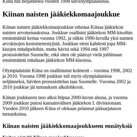
Kiina tuli neljänneksi vuoden 1998 talviolympialaisissa.
Kiinan naisten jääkiekkomaajoukkue
Kiinan naisten jääkiekkomaajoukkue edustaa Kiinaa jääkiekon
naisten arvoturnauksissa. Joukkue osallistui jääkiekon MM-kisoihin
ensimmäistä kertaa vuonna 1992, ja olikin 1990-luvulla yksi naisten
arvokisojen kestomenestyjistä. Joukkue eteni kahdesti jopa MM-
kisojen mitalipeleihin, mutta hävisi sekä 1994 että 1997
pronssiottelun Suomelle, eikä siten ole päässyt vielä juhlimaan
ensimmäistä mitaliaan jääkiekon MM-kisoissa.
Olympialaisiin Kiina on osallistunut kolmesti – vuosina 1998, 2002
ja 2010. Vuonna 1998 joukkue tuli myös olympialaisissa
neljänneksi, häviten pronssiottelun taas Suomelle. Vuosina 2002 ja
2010 joukkue jäi turnauksen alkulohkoon.
Kiinan joukkueen taso alkoi hiipua 2000-luvun alussa, ja vuonna
2009 joukkue putosi kansainvälisen jääkiekon I. divisioonaan.
Vuoden 2010 jälkeen Kiina ei olekaan pelannut pääsarjatason
turnauksissa.
Kiinan naisten jääkiekkomaajoukkueen ennätyksiä