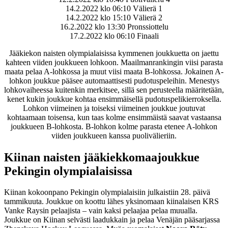
14.2.2022 klo 06:10 Välierä 1
14.2.2022 klo 15:10 Välierä 2
16.2.2022 klo 13:30 Pronssiottelu
17.2.2022 klo 06:10 Finaali
Jääkiekon naisten olympialaisissa kymmenen joukkuetta on jaettu
kahteen viiden joukkueen lohkoon. Maailmanrankingin viisi parasta
maata pelaa A-lohkossa ja muut viisi maata B-lohkossa. Jokainen A-
lohkon joukkue pääsee automaattisesti pudotuspeleihin. Menestys
lohkovaiheessa kuitenkin merkitsee, sillä sen perusteella määritetään,
kenet kukin joukkue kohtaa ensimmäisellä pudotuspelikierroksella.
Lohkon viimeinen ja toiseksi viimeinen joukkue joutuvat
kohtaamaan toisensa, kun taas kolme ensimmäistä saavat vastaansa
joukkueen B-lohkosta. B-lohkon kolme parasta etenee A-lohkon
viiden joukkueen kanssa puolivälieriin.
Kiinan naisten jääkiekkomaajoukkue
Pekingin olympialaisissa
Kiinan kokoonpano Pekingin olympialaisiin julkaistiin 28. päivä
tammikuuta. Joukkue on koottu lähes yksinomaan kiinalaisen KRS
Vanke Raysin pelaajista – vain kaksi pelaajaa pelaa muualla.
Joukkue on Kiinan selvästi laadukkain ja pelaa Venäjän pääsarjassa