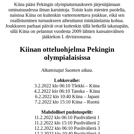
Kiina pääsi Pekingin olympiaturnaukseen järjestäjämaan
ominaisuudessa ilman karsintoja. Toisin kuin miesten puolella,
naisissa Kiina on kuitenkin varteenotettava joukkue, eikä sen
osallistuminen turnaukseen aiheuttanut minkäänlaista kohua.
Joukkueen parhaat päivät ovat kuitenkin tällä hetkellä takanapäin,
sillä Kiina on pelannut vuodesta 2009 lähtien kansainvälisen
jääkiekon I. divisioonassa.
Kiinan otteluohjelma Pekingin
olympialaisissa
Alkamisajat Suomen aikaa.
Lohkovaihe:
3.2.2022 klo 06:10 Tšekki – Kiina
4.2.2022 klo 06:10 Tanska – Kiina
6.2.2022 klo 10:40 Kiina – Japani
7.2.2022 klo 15:10 Kiina – Ruotsi
Mahdolliset pudotuspelit:
11.2.2022 klo 06:10 Puolivälierä 1
11.2.2022 klo 15:10 Puolivälierä 2
12.2.2022 klo 06:10 Puolivälierä 3
12.2.2022 klo 10:40 Puolivälierä 4