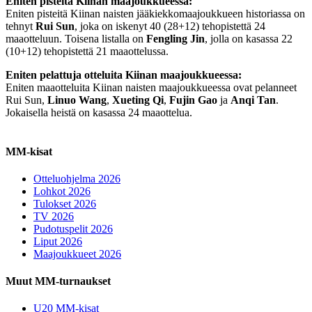
Eniten pisteitä Kiinan maajoukkueessa:
Eniten pisteitä Kiinan naisten jääkiekkomaajoukkueen historiassa on
tehnyt
Rui Sun
, joka on iskenyt 40 (28+12) tehopistettä 24
maaotteluun. Toisena listalla on
Fengling Jin
, jolla on kasassa 22
(10+12) tehopistettä 21 maaottelussa.
Eniten pelattuja otteluita Kiinan maajoukkueessa:
Eniten maaotteluita Kiinan naisten maajoukkueessa ovat pelanneet
Rui Sun,
Linuo Wang
,
Xueting Qi
,
Fujin Gao
ja
Anqi Tan
.
Jokaisella heistä on kasassa 24 maaottelua.
MM-kisat
Otteluohjelma 2026
Lohkot 2026
Tulokset 2026
TV 2026
Pudotuspelit 2026
Liput 2026
Maajoukkueet 2026
Muut MM-turnaukset
U20 MM-kisat