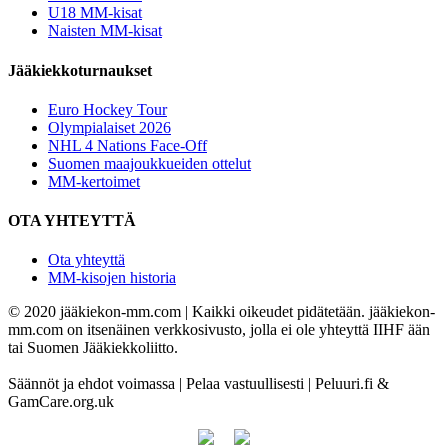
U18 MM-kisat
Naisten MM-kisat
Jääkiekkoturnaukset
Euro Hockey Tour
Olympialaiset 2026
NHL 4 Nations Face-Off
Suomen maajoukkueiden ottelut
MM-kertoimet
OTA YHTEYTTÄ
Ota yhteyttä
MM-kisojen historia
© 2020 jääkiekon-mm.com | Kaikki oikeudet pidätetään. jääkiekon-
mm.com on itsenäinen verkkosivusto, jolla ei ole yhteyttä IIHF ään
tai Suomen Jääkiekkoliitto.
Säännöt ja ehdot voimassa | Pelaa vastuullisesti | Peluuri.fi &
GamCare.org.uk