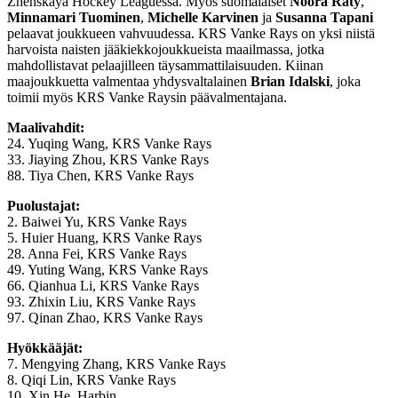
Zhenskaya Hockey Leaguessa. Myös suomalaiset
Noora Räty
,
Minnamari Tuominen
,
Michelle Karvinen
ja
Susanna Tapani
pelaavat joukkueen vahvuudessa. KRS Vanke Rays on yksi niistä
harvoista naisten jääkiekkojoukkueista maailmassa, jotka
mahdollistavat pelaajilleen täysammattilaisuuden. Kiinan
maajoukkuetta valmentaa yhdysvaltalainen
Brian Idalski
, joka
toimii myös KRS Vanke Raysin päävalmentajana.
Maalivahdit:
24. Yuqing Wang, KRS Vanke Rays
33. Jiaying Zhou, KRS Vanke Rays
88. Tiya Chen, KRS Vanke Rays
Puolustajat:
2. Baiwei Yu, KRS Vanke Rays
5. Huier Huang, KRS Vanke Rays
28. Anna Fei, KRS Vanke Rays
49. Yuting Wang, KRS Vanke Rays
66. Qianhua Li, KRS Vanke Rays
93. Zhixin Liu, KRS Vanke Rays
97. Qinan Zhao, KRS Vanke Rays
Hyökkääjät:
7. Mengying Zhang, KRS Vanke Rays
8. Qiqi Lin, KRS Vanke Rays
10. Xin He, Harbin