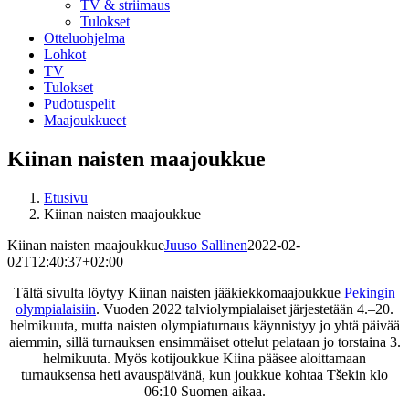
TV & striimaus
Tulokset
Otteluohjelma
Lohkot
TV
Tulokset
Pudotuspelit
Maajoukkueet
Kiinan naisten maajoukkue
Etusivu
Kiinan naisten maajoukkue
Kiinan naisten maajoukkue
Juuso Sallinen
2022-02-
02T12:40:37+02:00
Tältä sivulta löytyy Kiinan naisten jääkiekkomaajoukkue
Pekingin
olympialaisiin
. Vuoden 2022 talviolympialaiset järjestetään 4.–20.
helmikuuta, mutta naisten olympiaturnaus käynnistyy jo yhtä päivää
aiemmin, sillä turnauksen ensimmäiset ottelut pelataan jo torstaina 3.
helmikuuta. Myös kotijoukkue Kiina pääsee aloittamaan
turnauksensa heti avauspäivänä, kun joukkue kohtaa Tšekin klo
06:10 Suomen aikaa.