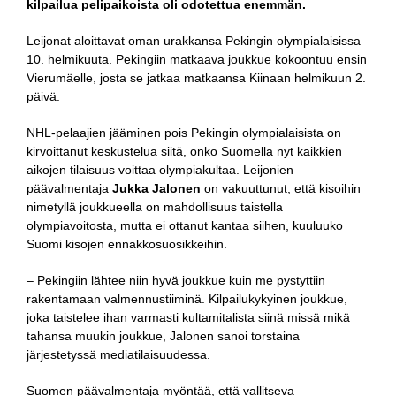
kilpailua pelipaikoista oli odotettua enemmän.
Leijonat aloittavat oman urakkansa Pekingin olympialaisissa
10. helmikuuta. Pekingiin matkaava joukkue kokoontuu ensin
Vierumäelle, josta se jatkaa matkaansa Kiinaan helmikuun 2.
päivä.
NHL-pelaajien jääminen pois Pekingin olympialaisista on
kirvoittanut keskustelua siitä, onko Suomella nyt kaikkien
aikojen tilaisuus voittaa olympiakultaa. Leijonien
päävalmentaja
Jukka Jalonen
on vakuuttunut, että kisoihin
nimetyllä joukkueella on mahdollisuus taistella
olympiavoitosta, mutta ei ottanut kantaa siihen, kuuluuko
Suomi kisojen ennakkosuosikkeihin.
– Pekingiin lähtee niin hyvä joukkue kuin me pystyttiin
rakentamaan valmennustiiminä. Kilpailukykyinen joukkue,
joka taistelee ihan varmasti kultamitalista siinä missä mikä
tahansa muukin joukkue, Jalonen sanoi torstaina
järjestetyssä mediatilaisuudessa.
Suomen päävalmentaja myöntää, että vallitseva