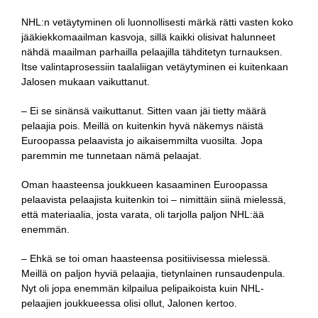
NHL:n vetäytyminen oli luonnollisesti märkä rätti vasten koko
jääkiekkomaailman kasvoja, sillä kaikki olisivat halunneet
nähdä maailman parhailla pelaajilla tähditetyn turnauksen.
Itse valintaprosessiin taalaliigan vetäytyminen ei kuitenkaan
Jalosen mukaan vaikuttanut.
– Ei se sinänsä vaikuttanut. Sitten vaan jäi tietty määrä
pelaajia pois. Meillä on kuitenkin hyvä näkemys näistä
Euroopassa pelaavista jo aikaisemmilta vuosilta. Jopa
paremmin me tunnetaan nämä pelaajat.
Oman haasteensa joukkueen kasaaminen Euroopassa
pelaavista pelaajista kuitenkin toi – nimittäin siinä mielessä,
että materiaalia, josta varata, oli tarjolla paljon NHL:ää
enemmän.
– Ehkä se toi oman haasteensa positiivisessa mielessä.
Meillä on paljon hyviä pelaajia, tietynlainen runsaudenpula.
Nyt oli jopa enemmän kilpailua pelipaikoista kuin NHL-
pelaajien joukkueessa olisi ollut, Jalonen kertoo.