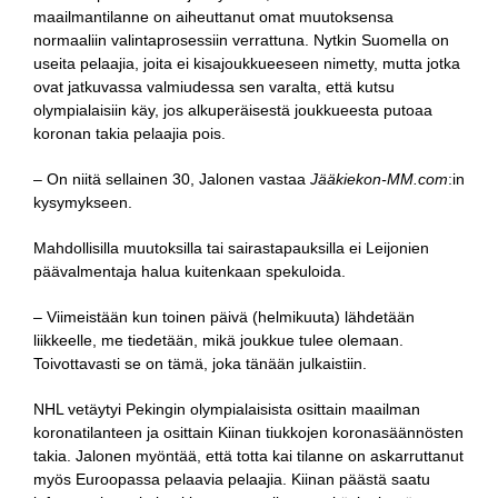
maailmantilanne on aiheuttanut omat muutoksensa
normaaliin valintaprosessiin verrattuna. Nytkin Suomella on
useita pelaajia, joita ei kisajoukkueeseen nimetty, mutta jotka
ovat jatkuvassa valmiudessa sen varalta, että kutsu
olympialaisiin käy, jos alkuperäisestä joukkueesta putoaa
koronan takia pelaajia pois.
– On niitä sellainen 30, Jalonen vastaa
Jääkiekon-MM.com
:in
kysymykseen.
Mahdollisilla muutoksilla tai sairastapauksilla ei Leijonien
päävalmentaja halua kuitenkaan spekuloida.
– Viimeistään kun toinen päivä (helmikuuta) lähdetään
liikkeelle, me tiedetään, mikä joukkue tulee olemaan.
Toivottavasti se on tämä, joka tänään julkaistiin.
NHL vetäytyi Pekingin olympialaisista osittain maailman
koronatilanteen ja osittain Kiinan tiukkojen koronasäännösten
takia. Jalonen myöntää, että totta kai tilanne on askarruttanut
myös Euroopassa pelaavia pelaajia. Kiinan päästä saatu