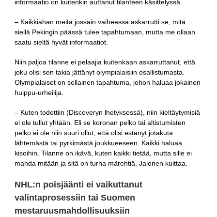
informaatio on kuitenkin auttanut tilanteen käsittelyssä.
– Kaikkiahan meitä jossain vaiheessa askarrutti se, mitä
siellä Pekingin päässä tulee tapahtumaan, mutta me ollaan
saatu sieltä hyvät informaatiot.
Niin paljoa tilanne ei pelaajia kuitenkaan askarruttanut, että
joku olisi sen takia jättänyt olympialaisiin osallistumasta.
Olympialaiset on sellainen tapahtuma, johon haluaa jokainen
huippu-urheilija.
– Kuten todettiin (Discoveryn lhetyksessä), niin kieltäytymisiä
ei ole tullut yhtään. Eli se koronan pelko tai altistumisten
pelko ei ole niin suuri ollut, että olisi estänyt jotakuta
lähtemästä tai pyrkimästä joukkueeseen. Kaikki haluaa
kisoihin. Tilanne on ikävä, kuten kaikki tietää, mutta sille ei
mahda mitään ja sitä on turha märehtiä, Jalonen kuittaa.
NHL:n poisjäänti ei vaikuttanut
valintaprosessiin tai Suomen
mestaruusmahdollisuuksiin