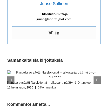
Juuso Sallinen
Urheilutoimittaja
juuso@sportnyhet.com
Samankaltaisia kirjoituksia
L
Kanada pysäytti Naisleijonat – alkusarja päättyi 5–0-tappioon
1
12 helmikuun, 2026
|
0 Kommenttia
Kommentoi aihetta...