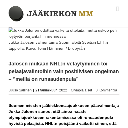
Skip
to
content
Katso
kuvaa
isompana
Jukka Jalosen valmentama Suomi aloitti Sveitsin EHT:n
tappiolla. Kuva: Tomi Hänninen / Bildbyrån
Jalosen mukaan NHL:n vetäytyminen toi
pelaajavalintoihin vain positiivisen ongelman
– ”meillä on runsaudenpula”
Juuso Sallinen
|
21 tammikuun, 2022
|
Olympialaiset
|
0 Kommenttia
Suomen miesten jääkiekkomaajoukkueen päävalmentaja
Jukka Jalonen sanoo, että ainoa haaste
olympiajoukkueen rakentamisessa oli runsaudenpula
hyvistä pelaajista. NHL:n poisjäänti vaikutti siihen, että