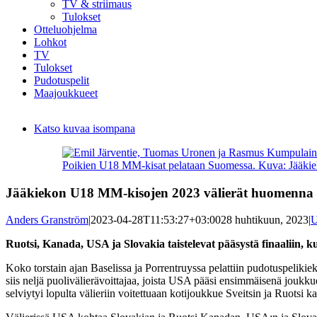
TV & striimaus
Tulokset
Otteluohjelma
Lohkot
TV
Tulokset
Pudotuspelit
Maajoukkueet
Katso kuvaa isompana
Poikien U18 MM-kisat pelataan Suomessa. Kuva: Jääkiek
Jääkiekon U18 MM-kisojen 2023 välierät huomenna –
Anders Granström
|
2023-04-28T11:53:27+03:00
28 huhtikuun, 2023
|
U
Ruotsi, Kanada, USA ja Slovakia taistelevat pääsystä finaaliin, 
Koko torstain ajan Baselissa ja Porrentruyssa pelattiin pudotuspeliki
siis neljä puolivälierävoittajaa, joista USA pääsi ensimmäisenä joukk
selviytyi lopulta välieriin voitettuaan kotijoukkue Sveitsin ja Ruotsi ka