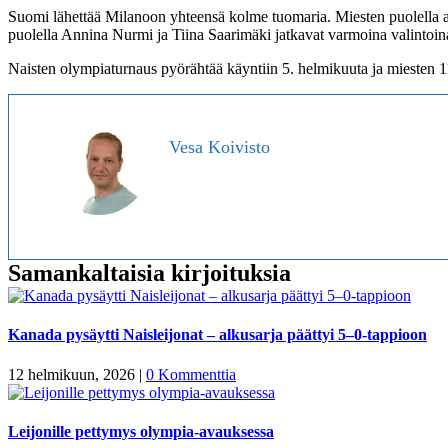
Suomi lähettää Milanoon yhteensä kolme tuomaria. Miesten puolella
puolella Annina Nurmi ja Tiina Saarimäki jatkavat varmoina valintoi
Naisten olympiaturnaus pyörähtää käyntiin 5. helmikuuta ja miesten 1
Vesa Koivisto
Samankaltaisia kirjoituksia
Kanada pysäytti Naisleijonat – alkusarja päättyi 5–0-tappioon
12 helmikuun, 2026
|
0 Kommenttia
Leijonille pettymys olympia-avauksessa