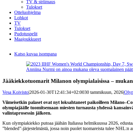
TV & striimaus
Tulokset
Otteluohjelma
Lohkot
TV
Tulokset
Pudotuspelit
Maajoukkueet
Katso kuvaa isompana
Anniina Nurmi on ainoa mukana oleva suomalainen pä
Jääkiekkotuomarit Milanon olympialaisissa – mukan
Vesa Koivisto
|
2026-01-30T12:41:34+02:00
30 tammikuun, 2026
|
Olym
Viimeisetkin palaset ovat nyt loksahtaneet paikoilleen Milano–C
olympiajäälle tuomitsemaan miesten turnausta yhdessä kansainvä
valintaprosessin jälkeen.
Kun olympiakiekko putoaa jäähän Italiassa helmikuussa 2026, edustaa
”blended”-järjestelmästä, jossa noin puolet tuomareista tulee NHL:n amm