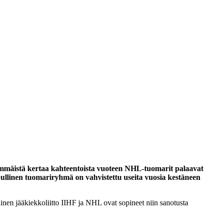
simmäistä kertaa kahteentoista vuoteen NHL-tuomarit palaavat
ullinen tuomariryhmä on vahvistettu useita vuosia kestäneen
en jääkiekkoliitto IIHF ja NHL ovat sopineet niin sanotusta