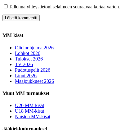
Tallenna yhteystietoni selaimeen seuraavaa kertaa varten.
MM-kisat
Otteluohjelma 2026
Lohkot 2026
Tulokset 2026
TV 2026
Pudotuspelit 2026
Liput 2026
Maajoukkueet 2026
Muut MM-turnaukset
U20 MM-kisat
U18 MM-kisat
Naisten MM-kisat
Jääkiekkoturnaukset