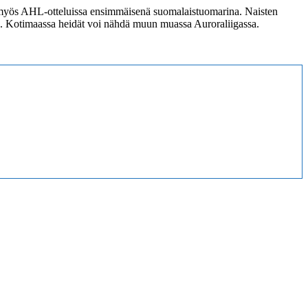
 myös AHL-otteluissa ensimmäisenä suomalaistuomarina. Naisten
a. Kotimaassa heidät voi nähdä muun muassa Auroraliigassa.