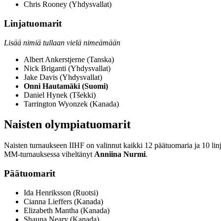
Chris Rooney (Yhdysvallat)
Linjatuomarit
Lisää nimiä tullaan vielä nimeämään
Albert Ankerstjerne (Tanska)
Nick Briganti (Yhdysvallat)
Jake Davis (Yhdysvallat)
Onni Hautamäki (Suomi)
Daniel Hynek (Tšekki)
Tarrington Wyonzek (Kanada)
Naisten olympiatuomarit
Naisten turnaukseen IIHF on valinnut kaikki 12 päätuomaria ja 10 lin
MM-turnauksessa viheltänyt
Anniina Nurmi
.
Päätuomarit
Ida Henriksson (Ruotsi)
Cianna Lieffers (Kanada)
Elizabeth Mantha (Kanada)
Shauna Neary (Kanada)