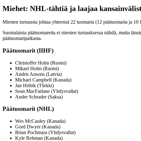
Miehet: NHL-tähtiä ja laajaa kansainväli
Miesten turnausta johtaa yhteensä 22 tuomaria (12 päätuomaria ja 10 l
Suomalaisia päätuomareita ei miesten turnauksessa nähdä, mutta länsina
päätuomaripaikasta.
Päätuomarit (IIHF)
Christoffer Holm (Ruotsi)
Mikael Holm (Ruotsi)
Andris Ansons (Latvia)
Michael Campbell (Kanada)
Jan Hribik (Tšekki)
Sean MacFarlane (Yhdysvallat)
Andre Schrader (Saksa)
Päätuomarit (NHL)
Wes McCauley (Kanada)
Gord Dwyer (Kanada)
Brian Pochmara (Yhdysvallat)
Kyle Rehman (Kanada)