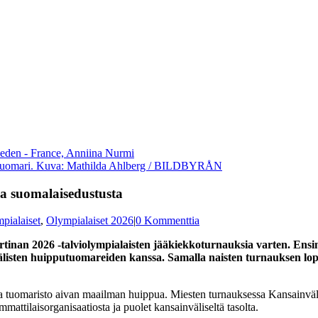
ätuomari. Kuva: Mathilda Ahlberg / BILDBYRÅN
a suomalaisedustusta
pialaiset
,
Olympialaiset 2026
|
0 Kommenttia
ortinan 2026 -talviolympialaisten jääkiekkoturnauksia varten. En
listen huipputuomareiden kanssa. Samalla naisten turnauksen lop
 tuomaristo aivan maailman huippua. Miesten turnauksessa Kansainvälin
attilaisorganisaatiosta ja puolet kansainväliseltä tasolta.