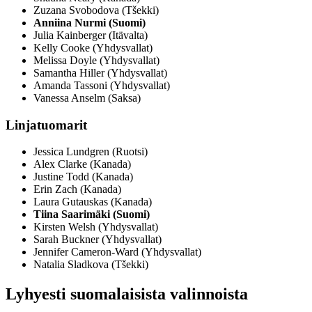
Zuzana Svobodova (Tšekki)
Anniina Nurmi (Suomi)
Julia Kainberger (Itävalta)
Kelly Cooke (Yhdysvallat)
Melissa Doyle (Yhdysvallat)
Samantha Hiller (Yhdysvallat)
Amanda Tassoni (Yhdysvallat)
Vanessa Anselm (Saksa)
Linjatuomarit
Jessica Lundgren (Ruotsi)
Alex Clarke (Kanada)
Justine Todd (Kanada)
Erin Zach (Kanada)
Laura Gutauskas (Kanada)
Tiina Saarimäki (Suomi)
Kirsten Welsh (Yhdysvallat)
Sarah Buckner (Yhdysvallat)
Jennifer Cameron-Ward (Yhdysvallat)
Natalia Sladkova (Tšekki)
Lyhyesti suomalaisista valinnoista