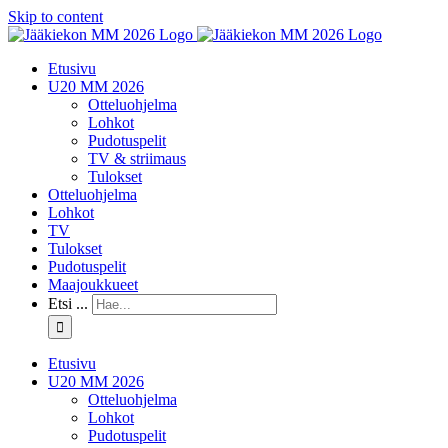
Skip to content
Etusivu
U20 MM 2026
Otteluohjelma
Lohkot
Pudotuspelit
TV & striimaus
Tulokset
Otteluohjelma
Lohkot
TV
Tulokset
Pudotuspelit
Maajoukkueet
Etsi ...
Etusivu
U20 MM 2026
Otteluohjelma
Lohkot
Pudotuspelit