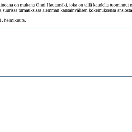
 ainoana on mukana Onni Hautamäki, joka on tällä kaudella tuominnut
na suurissa turnauksissa aiemman kansainvälisen kokemuksensa ansiost
1. helmikuuta.