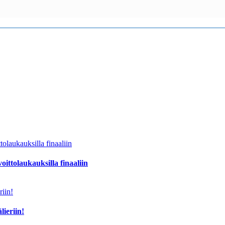
oittolaukauksilla finaaliin
lieriin!