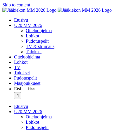
Skip to content
Etusivu
U20 MM 2026
Otteluohjelma
Lohkot
Pudotuspelit
TV & striimaus
Tulokset
Otteluohjelma
Lohkot
TV
Tulokset
Pudotuspelit
Maajoukkueet
Etsi ...
Etusivu
U20 MM 2026
Otteluohjelma
Lohkot
Pudotuspelit