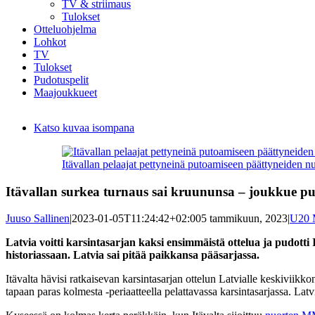
TV & striimaus
Tulokset
Otteluohjelma
Lohkot
TV
Tulokset
Pudotuspelit
Maajoukkueet
Katso kuvaa isompana
Itävallan pelaajat pettyneinä putoamiseen päättyneiden
Itävallan surkea turnaus sai kruununsa – joukkue p
Juuso Sallinen
|
2023-01-05T11:24:42+02:00
5 tammikuun, 2023
|
U20 
Latvia voitti karsintasarjan kaksi ensimmäistä ottelua ja pudotti 
historiassaan. Latvia sai pitää paikkansa pääsarjassa.
Itävalta hävisi ratkaisevan karsintasarjan ottelun Latvialle keskiviikk
tapaan paras kolmesta -periaatteella pelattavassa karsintasarjassa. La