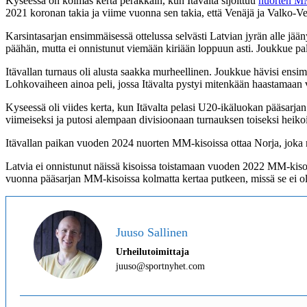
Kyseessä on kolmas kerta peräkkäin, kun Itävalta sijoittuu
nuorten M
2021 koronan takia ja viime vuonna sen takia, että Venäjä ja Valko-Ve
Karsintasarjan ensimmäisessä ottelussa selvästi Latvian jyrän alle jään
päähän, mutta ei onnistunut viemään kiriään loppuun asti. Joukkue pa
Itävallan turnaus oli alusta saakka murheellinen. Joukkue hävisi ensi
Lohkovaiheen ainoa peli, jossa Itävalta pystyi mitenkään haastamaan va
Kyseessä oli viides kerta, kun Itävalta pelasi U20-ikäluokan pääsarj
viimeiseksi ja putosi alempaan divisioonaan turnauksen toiseksi hei
Itävallan paikan vuoden 2024 nuorten MM-kisoissa ottaa Norja, joka 
Latvia ei onnistunut näissä kisoissa toistamaan vuoden 2022 MM-kisojen
vuonna pääsarjan MM-kisoissa kolmatta kertaa putkeen, missä se ei o
Juuso Sallinen
Urheilutoimittaja
juuso@sportnyhet.com