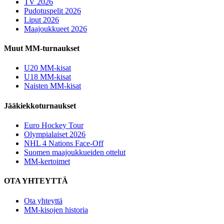
TV 2026
Pudotuspelit 2026
Liput 2026
Maajoukkueet 2026
Muut MM-turnaukset
U20 MM-kisat
U18 MM-kisat
Naisten MM-kisat
Jääkiekkoturnaukset
Euro Hockey Tour
Olympialaiset 2026
NHL 4 Nations Face-Off
Suomen maajoukkueiden ottelut
MM-kertoimet
OTA YHTEYTTÄ
Ota yhteyttä
MM-kisojen historia