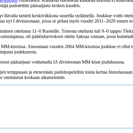
M-kisojen
viimeiseksi. Kahdella edellisellä kaudella kisoista ei kuiten
näjä pudotettiin pääsarjasta kesken kauden.
yt Itävalta taisteli keskiviikkona suurella sydämellä. Joukkue voitti ot
laa nyt I divisioonaan, jossa se pelasi myös vuodet 2011–2020 ennen n
mmäisen ottelunsa 11–0 Ruotsille. Toisesta ottelusta tuli 9–0 tappio T
stustajansa, oli päätöskierroksen ottelu Saksaa vastaan, jossa kummalla
an MM-kisoissa. Ainoastaan vuoden 2004 MM-kisoissa joukkue ei ollut tu
koimpana joukkueena.
nousi pääsarjaan voittamalla IA divisioonan MM-kisat joulukuussa.
 temppuaan ja etenemään pudotuspeleihin toista kertaa historiassaan. Ka
le onnistunut koskaan aikaisemmin.