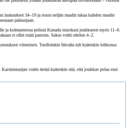
kaan ole pudotettu yhtään joukkuetta alempaa divisioonaan – vuonna
telun laukaukset 34–19 ja nousi neljän maalin takaa kahden maalin
ousuaan pääsarjaan.
šekille ja kolmannessa pelissä Kanada murskasi joukkueen myös 11–0.
kaan ei ollut enää panosta. Saksa voitti ottelun 4–2.
rnauksen viimeinen. Tuolloinkin Itävalta tuli kuitenkin lohkonsa
rsintasarjan voitto tietää kuitenkin sitä, että joukkue pelaa ensi