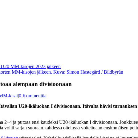
 nuorten MM-kisojen jälkeen. Kuva: Simon Hastegård / Bildbyrån
utoaa alempaan divisioonaan
MM-kisat
|
0 Kommenttia
Itävallan U20-ikäluokan I divisioonaan. Itävalta hävisi turnauksen ka
ona 2–4 ja putoaa ensi kaudeksi U20-ikäluokan I divisioonaan. Joukkueet,
tvia voitti sarjan suoraan kahdessa ottelussa voitettuaan ensimmäisen pe