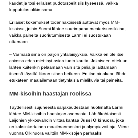
kaudet ja tosi erilaiset pudotuspelit siis kyseessä, vaikka
lopputulos olikin sama.
Erilaiset kokemukset todennäköisesti auttavat myös
MM-
kisoissa
, joihin Suomi lähtee suurimpana mestarisuosikkina,
vaikka paineita suoriutumisesta Larmi ei suostukaan
ottamaan.
– Varmasti siinä on paljon yhtäläisyyksiä. Vaikka en ole itse
asiassa edes miettinyt asiaa tuota kautta. Jokaiseen otteluun
lähtee kuitenkin pelaamaan vain sitä peliä ja laittamaan
itsensä täysillä likoon siihen hetkeen. En itse ainakaan lähde
etukäteen maalailemaan tietynlaisia mielikuvia tai paineita.
MM-kisoihin haastajan roolissa
Täydellisesti sujuneesta sarjakaudestaan huolimatta Larmi
lähtee MM-kisoihin haastajan asemasta. Lähtökohtaisesti
Leijonien ykkösvahdin viittaa kantaa
Jussi Olkinuora
, joka
on kaksinkertainen maailmanmestari ja olympiavoittaja. Viime
vuonna Olkinuora valittiin MM-kisojen parhaaksi