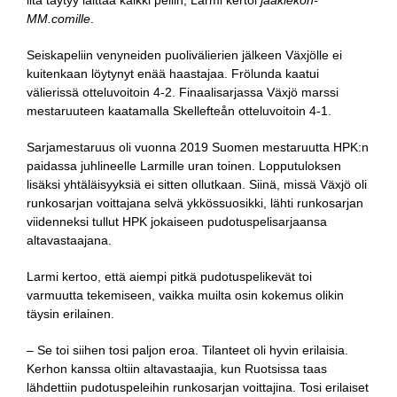
ilta täytyy laittaa kaikki peliin, Larmi kertoi
jääkiekon-
MM.comille
.
Seiskapeliin venyneiden puolivälierien jälkeen Växjölle ei
kuitenkaan löytynyt enää haastajaa. Frölunda kaatui
välierissä otteluvoitoin 4-2. Finaalisarjassa Växjö marssi
mestaruuteen kaatamalla Skellefteån otteluvoitoin 4-1.
Sarjamestaruus oli vuonna 2019 Suomen mestaruutta HPK:n
paidassa juhlineelle Larmille uran toinen. Lopputuloksen
lisäksi yhtäläisyyksiä ei sitten ollutkaan. Siinä, missä Växjö oli
runkosarjan voittajana selvä ykkössuosikki, lähti runkosarjan
viidenneksi tullut HPK jokaiseen pudotuspelisarjaansa
altavastaajana.
Larmi kertoo, että aiempi pitkä pudotuspelikevät toi
varmuutta tekemiseen, vaikka muilta osin kokemus olikin
täysin erilainen.
– Se toi siihen tosi paljon eroa. Tilanteet oli hyvin erilaisia.
Kerhon kanssa oltiin altavastaajia, kun Ruotsissa taas
lähdettiin pudotuspeleihin runkosarjan voittajina. Tosi erilaiset