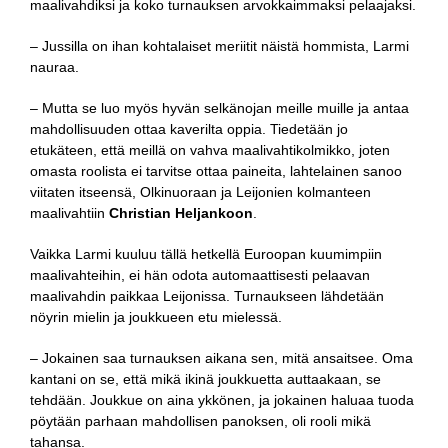
maalivahdiksi ja koko turnauksen arvokkaimmaksi pelaajaksi.
– Jussilla on ihan kohtalaiset meriitit näistä hommista, Larmi
nauraa.
– Mutta se luo myös hyvän selkänojan meille muille ja antaa
mahdollisuuden ottaa kaverilta oppia. Tiedetään jo
etukäteen, että meillä on vahva maalivahtikolmikko, joten
omasta roolista ei tarvitse ottaa paineita, lahtelainen sanoo
viitaten itseensä, Olkinuoraan ja Leijonien kolmanteen
maalivahtiin
Christian Heljankoon
.
Vaikka Larmi kuuluu tällä hetkellä Euroopan kuumimpiin
maalivahteihin, ei hän odota automaattisesti pelaavan
maalivahdin paikkaa Leijonissa. Turnaukseen lähdetään
nöyrin mielin ja joukkueen etu mielessä.
– Jokainen saa turnauksen aikana sen, mitä ansaitsee. Oma
kantani on se, että mikä ikinä joukkuetta auttaakaan, se
tehdään. Joukkue on aina ykkönen, ja jokainen haluaa tuoda
pöytään parhaan mahdollisen panoksen, oli rooli mikä
tahansa.