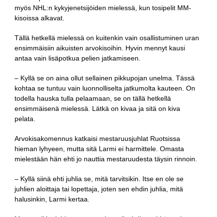
myös NHL:n kykyjenetsijöiden mielessä, kun tosipelit MM-
kisoissa alkavat.
Tällä hetkellä mielessä on kuitenkin vain osallistuminen uran
ensimmäisiin aikuisten arvokisoihin. Hyvin mennyt kausi
antaa vain lisäpotkua pelien jatkamiseen.
– Kyllä se on aina ollut sellainen pikkupojan unelma. Tässä
kohtaa se tuntuu vain luonnolliselta jatkumolta kauteen. On
todella hauska tulla pelaamaan, se on tällä hetkellä
ensimmäisenä mielessä. Lätkä on kivaa ja sitä on kiva
pelata.
Arvokisakomennus katkaisi mestaruusjuhlat Ruotsissa
hieman lyhyeen, mutta sitä Larmi ei harmittele. Omasta
mielestään hän ehti jo nauttia mestaruudesta täysin rinnoin.
– Kyllä siinä ehti juhlia se, mitä tarvitsikin. Itse en ole se
juhlien aloittaja tai lopettaja, joten sen ehdin juhlia, mitä
halusinkin, Larmi kertaa.