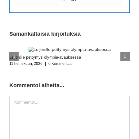
Samankaltaisia kirjoituksia
Leijonille pettymys olympia-avauksessa
L
11 helmikuun, 2026
|
0 Kommenttia
2
Kommentoi aihetta...
Kommentti