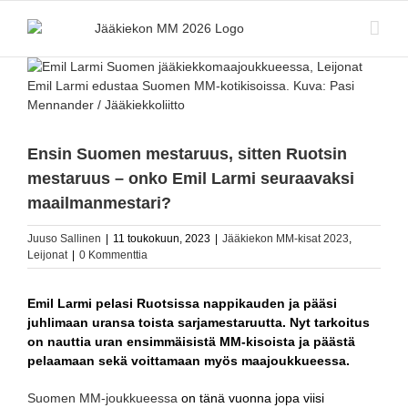
Skip
to
content
Katso
kuvaa
Emil Larmi edustaa Suomen MM-kotikisoissa. Kuva: Pasi
isompana
Mennander / Jääkiekkoliitto
Ensin Suomen mestaruus, sitten Ruotsin
mestaruus – onko Emil Larmi seuraavaksi
maailmanmestari?
Juuso Sallinen
|
11 toukokuun, 2023
|
Jääkiekon MM-kisat 2023
,
Leijonat
|
0 Kommenttia
Emil Larmi pelasi Ruotsissa nappikauden ja pääsi
juhlimaan uransa toista sarjamestaruutta. Nyt tarkoitus
on nauttia uran ensimmäisistä MM-kisoista ja päästä
pelaamaan sekä voittamaan myös maajoukkueessa.
Suomen MM-joukkueessa
on tänä vuonna jopa viisi