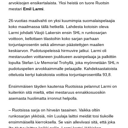
arvokisojen ensikertalaista. Yksi heistä on tuore Ruotsin
mestari
Emil Larmi
.
26-vuotias maalivahti on yksi kuumimpia suomalaispelaajia
koko maailmassa tällä hetkellä. Lahdesta kotoisin oleva
Larmi johdatti Växjö Lakersin ensin SHL:n runkosarjan
voittoon, kellottaen tilastoihin koko sarjan parhaan
torjuntaprosentin sekä alimman päästettyjen maalien
keskiarvon. Pudotuspeleissä hirmuvire jatkui. Larmi oli
mestaruuden voittaneen joukkueen avainpelaaja ja palkittiin
lopulta Stefan Liv Memorial Trohyllä, joka myönnetään SHL:n
pudotuspelien arvokkaimmalle pelaajalle. Kahdeksastatoista
ottelusta kertyi kaksitoista voittoa torjuntaprosentilla 93,8.
Ensimmäisen täyden kautensa Ruotsissa pelannut Larmi on
kuitenkin sitä mieltä, ettei mestaruus ennakkosuosikin
asemasta huolimatta irronnut helpolla.
– Ruotsissa sarja on hirveän tasainen. Vaikka oltiin
runkosarjan ykkösiä, niin Luulaja laittoi meidät tosi tiukoille
ensimmäisellä kierroksella. Se vain alleviivasi sitä, että joka