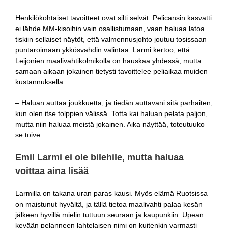
Henkilökohtaiset tavoitteet ovat silti selvät. Pelicansin kasvatti
ei lähde MM-kisoihin vain osallistumaan, vaan haluaa latoa
tiskiin sellaiset näytöt, että valmennusjohto joutuu tosissaan
puntaroimaan ykkösvahdin valintaa. Larmi kertoo, että
Leijonien maalivahtikolmikolla on hauskaa yhdessä, mutta
samaan aikaan jokainen tietysti tavoittelee peliaikaa muiden
kustannuksella.
– Haluan auttaa joukkuetta, ja tiedän auttavani sitä parhaiten,
kun olen itse tolppien välissä. Totta kai haluan pelata paljon,
mutta niin haluaa meistä jokainen. Aika näyttää, toteutuuko
se toive.
Emil Larmi ei ole bilehile, mutta haluaa
voittaa aina lisää
Larmilla on takana uran paras kausi. Myös elämä Ruotsissa
on maistunut hyvältä, ja tällä tietoa maalivahti palaa kesän
jälkeen hyvillä mielin tuttuun seuraan ja kaupunkiin. Upean
kevään pelanneen lahtelaisen nimi on kuitenkin varmasti