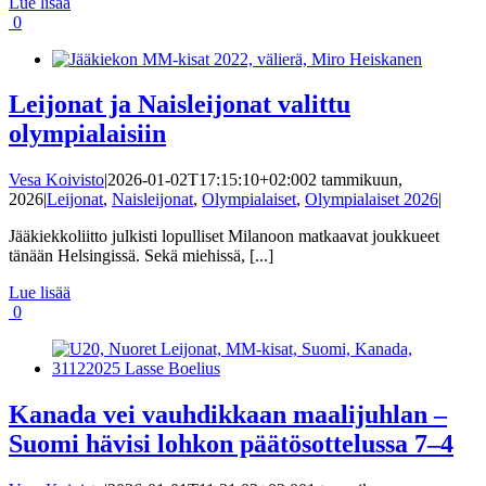
Lue lisää
0
Leijonat ja Naisleijonat valittu
olympialaisiin
Vesa Koivisto
|
2026-01-02T17:15:10+02:00
2 tammikuun,
2026
|
Leijonat
,
Naisleijonat
,
Olympialaiset
,
Olympialaiset 2026
|
Jääkiekkoliitto julkisti lopulliset Milanoon matkaavat joukkueet
tänään Helsingissä. Sekä miehissä, [...]
Lue lisää
0
Kanada vei vauhdikkaan maalijuhlan –
Suomi hävisi lohkon päätösottelussa 7–4