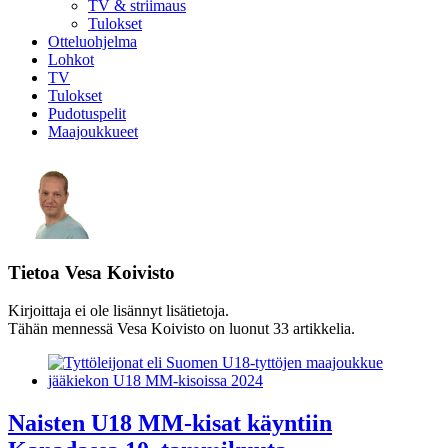
TV & striimaus
Tulokset
Otteluohjelma
Lohkot
TV
Tulokset
Pudotuspelit
Maajoukkueet
Tietoa
Vesa Koivisto
Kirjoittaja ei ole lisännyt lisätietoja.
Tähän mennessä Vesa Koivisto on luonut 33 artikkelia.
Naisten U18 MM-kisat käyntiin