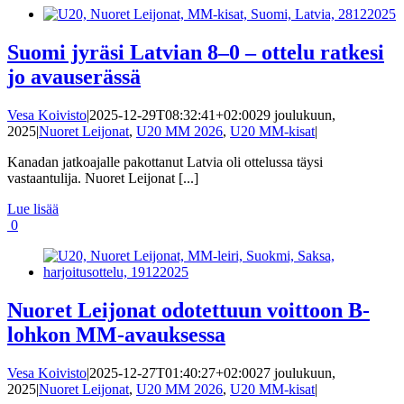
Suomi jyräsi Latvian 8–0 – ottelu ratkesi
jo avauserässä
Vesa Koivisto
|
2025-12-29T08:32:41+02:00
29 joulukuun,
2025
|
Nuoret Leijonat
,
U20 MM 2026
,
U20 MM-kisat
|
Kanadan jatkoajalle pakottanut Latvia oli ottelussa täysi
vastaantulija. Nuoret Leijonat [...]
Lue lisää
0
Nuoret Leijonat odotettuun voittoon B-
lohkon MM-avauksessa
Vesa Koivisto
|
2025-12-27T01:40:27+02:00
27 joulukuun,
2025
|
Nuoret Leijonat
,
U20 MM 2026
,
U20 MM-kisat
|