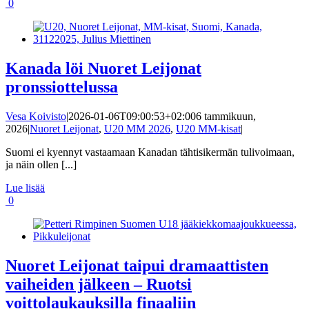
0
Kanada löi Nuoret Leijonat
pronssiottelussa
Vesa Koivisto
|
2026-01-06T09:00:53+02:00
6 tammikuun,
2026
|
Nuoret Leijonat
,
U20 MM 2026
,
U20 MM-kisat
|
Suomi ei kyennyt vastaamaan Kanadan tähtisikermän tulivoimaan,
ja näin ollen [...]
Lue lisää
0
Nuoret Leijonat taipui dramaattisten
vaiheiden jälkeen – Ruotsi
voittolaukauksilla finaaliin