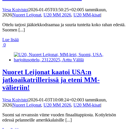
Vesa Koivisto
|
2026-01-05T03:50:25+02:00
5 tammikuun,
2026
|
Nuoret Leijonat
,
U20 MM 2026
,
U20 MM-kisat
|
Ottelu tarjosi jääkiekkodraamaa ja suuria tunteita koko rahan edestä.
Suomen [...]
Lue lisää
0
Nuoret Leijonat kaatoi USA:n
jatkoaikatrillerissä ja eteni MM-
välieriin!
Vesa Koivisto
|
2026-01-03T10:08:24+02:00
3 tammikuun,
2026
|
Nuoret Leijonat
,
U20 MM 2026
,
U20 MM-kisat
|
Suomi sai revanssin viime vuoden finaalitappiosta. Kotiyleisön
edessä pelanneille amerikkalaisille [...]