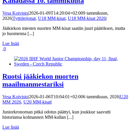
Kanadassa 10. tammikuuta
Vesa Koivisto
|
2026-01-09T14:20:04+02:00
9 tammikuun,
2026
|
Tyttöleijonat
,
U18 MM-kisat
,
U18 MM-kisat 2026
|
Jääkiekon miesten nuorten MM-kisat saatiin juuri päätöksen, mutta
jo huomenna [...]
Lue lisää
0
Ruotsi jääkiekon nuorten
maailmanmestariksi
Vesa Koivisto
|
2026-01-06T10:04:01+02:00
6 tammikuun, 2026
|
U20
MM 2026
,
U20 MM-kisat
|
Juniorkronornan pitkä odotus päättyi, kun joukkue saavutti
historiansa kolmannen MM-kullan [...]
Lue lisää