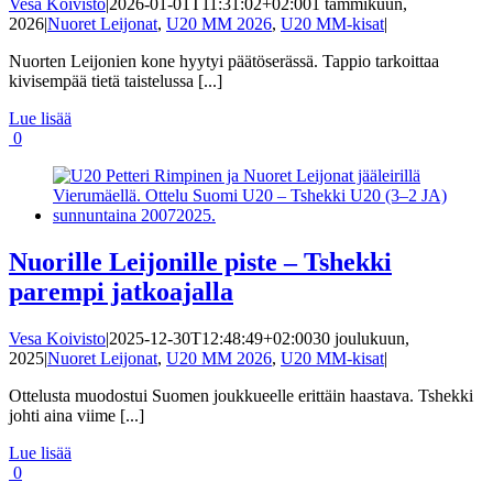
Vesa Koivisto
|
2026-01-01T11:31:02+02:00
1 tammikuun,
2026
|
Nuoret Leijonat
,
U20 MM 2026
,
U20 MM-kisat
|
Nuorten Leijonien kone hyytyi päätöserässä. Tappio tarkoittaa
kivisempää tietä taistelussa [...]
Lue lisää
0
Nuorille Leijonille piste – Tshekki
parempi jatkoajalla
Vesa Koivisto
|
2025-12-30T12:48:49+02:00
30 joulukuun,
2025
|
Nuoret Leijonat
,
U20 MM 2026
,
U20 MM-kisat
|
Ottelusta muodostui Suomen joukkueelle erittäin haastava. Tshekki
johti aina viime [...]
Lue lisää
0