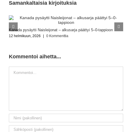
Samankaltaisia kirjoituksia
L
Kanada pysäytti Naisleijonat – alkusarja päättyi 5–0-tappioon
1
12 helmikuun, 2026
|
0 Kommenttia
Kommentoi aihetta...
Kommentti