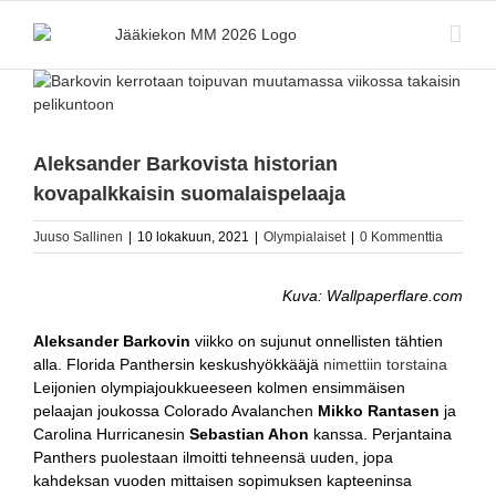
Skip
to
content
Katso
kuvaa
isompana
Aleksander Barkovista historian
kovapalkkaisin suomalaispelaaja
Juuso Sallinen
|
10 lokakuun, 2021
|
Olympialaiset
|
0 Kommenttia
Kuva: Wallpaperflare.com
Aleksander Barkovin
viikko on sujunut onnellisten tähtien
alla. Florida Panthersin keskushyökkääjä
nimettiin torstaina
Leijonien olympiajoukkueeseen kolmen ensimmäisen
pelaajan joukossa Colorado Avalanchen
Mikko Rantasen
ja
Carolina Hurricanesin
Sebastian Ahon
kanssa. Perjantaina
Panthers puolestaan ilmoitti tehneensä uuden, jopa
kahdeksan vuoden mittaisen sopimuksen kapteeninsa