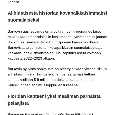
kanssa.
Alihintaisesta historian kovapalkkaisimmaksi
suomalaiseksi
Barkovin uusi sopimus on arvoltaan 80 miljoonaa dollaria,
mikä takaa tamperelaiselle keskimäärin kymmenen miljoonan
dollarin kausiansiot. Noin 8,6 miljoonan kausiansioillaan
Barkovista tulee historian kovapalkkaisin suomalaispelaaja
koskaan. Keskushyökkääjän uusi sopimus astuu voimaan
kaudesta 2022–2023 alkaen.
Barkovin nykyistä sopimusta on pidetty pitkään yhtenä NHL:n
alihintaisimmista. Tamperelainen tienaa tämän hetken
sopimuksellaan 5,9 miljoonaa dollaria kautta kohden.
Kuusivuotinen sopimus loppuu ensi kesänä.
Floridan kapteeni yksi maailman parhaista
pelaajista
Barkov on ilman pienintäkään epäilyksen häivää yksi