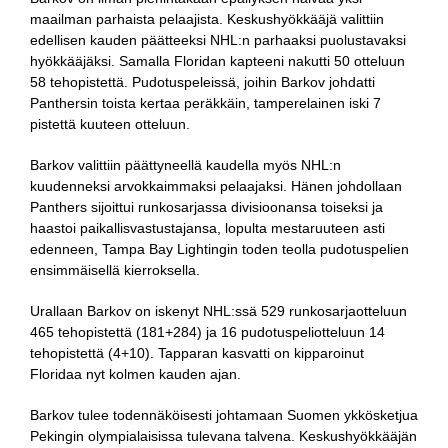
maailman parhaista pelaajista. Keskushyökkääjä valittiin
edellisen kauden päätteeksi NHL:n parhaaksi puolustavaksi
hyökkääjäksi. Samalla Floridan kapteeni nakutti 50 otteluun
58 tehopistettä. Pudotuspeleissä, joihin Barkov johdatti
Panthersin toista kertaa peräkkäin, tamperelainen iski 7
pistettä kuuteen otteluun.
Barkov valittiin päättyneellä kaudella myös NHL:n
kuudenneksi arvokkaimmaksi pelaajaksi. Hänen johdollaan
Panthers sijoittui runkosarjassa divisioonansa toiseksi ja
haastoi paikallisvastustajansa, lopulta mestaruuteen asti
edenneen, Tampa Bay Lightingin toden teolla pudotuspelien
ensimmäisellä kierroksella.
Urallaan Barkov on iskenyt NHL:ssä 529 runkosarjaotteluun
465 tehopistettä (181+284) ja 16 pudotuspeliotteluun 14
tehopistettä (4+10). Tapparan kasvatti on kipparoinut
Floridaa nyt kolmen kauden ajan.
Barkov tulee todennäköisesti johtamaan Suomen ykkösketjua
Pekingin olympialaisissa tulevana talvena. Keskushyökkääjän