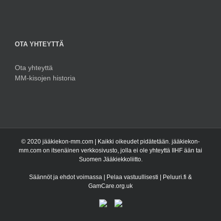
OTA YHTEYTTÄ
Ota yhteyttä
MM-kisojen historia
© 2020 jääkiekon-mm.com | Kaikki oikeudet pidätetään. jääkiekon-
mm.com on itsenäinen verkkosivusto, jolla ei ole yhteyttä IIHF ään tai
Suomen Jääkiekkoliitto.
Säännöt ja ehdot voimassa | Pelaa vastuullisesti | Peluuri.fi &
GamCare.org.uk