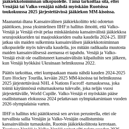
jääkiekkotoiminnan ulkopuolelle. Tämä tarkoittaa sitä, ettei
Venäjää tai Valko-venäjää nähdä myöskään Ruotsissa
toukokuussa 2025 järjestettävissä jääkiekon MM-kisoissa.
Maanantai-iltana Kansainvälinen jääkiekkoliitto teki odotetun
päätöksen, jossa yksimielinen IIHF:n hallitus ilmoitti, että Valko-
Venäjä ja Venäjä eivät pelaa minkäänlaista kansainvälistä jääkiekkoa
seurajoukkueiden tai maajoukkueiden osalta kaudella 2024-25. IIHF
jatkaa siis maiden sulkemista kansainvälisen jääkiekkotoiminnan
ulkopuolelle myös tulevalla kaudella, jos mitään radikaalia muutosta
maiden kansainvälisessä asemassa ei tapahdu. Venäjä ja Valko-
Venäjä eivät ole osallistuneet kansainvälisiin kilpailuihin sen jälkeen,
kun Venäjä hyökkäsi Ukrainaan helmikuussa 2022.
Päätös tarkoittaa, ettei kumpaakaan maata nähdä kauden 2024-2025
Euro Hockey Tourilla, kevään 2025 MM-kisoissa tai helmikuussa
2025 järjestettävässä NHL 4 Nations Faceoff -turnauksessa, joka
toimii käytännössä esiturnauksena tulevalle, joka neljäs vuosi
järjestettävälle, World Cupille. Valko-Venäjä ei myöskään pääse
osallistumaan elokuussa 2024 pelattavaan oylmpiakarsintaan vuoden
2026 olympialaisia varten.
IIHF:n hallitus teki päätöksensä sen arvion perusteella, ettei ole
turvallista sallia Venäjän ja Valko-Venäjän osallistumista
kansainvälisiin turnauksiin, Ruotsin jääkiekkoliitosta kerrotaan.