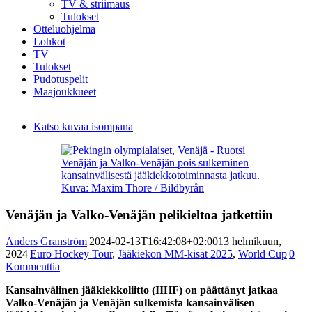
TV & striimaus
Tulokset
Otteluohjelma
Lohkot
TV
Tulokset
Pudotuspelit
Maajoukkueet
Katso kuvaa isompana
Venäjän ja Valko-Venäjän pois sulkeminen
kansainvälisestä jääkiekkotoiminnasta jatkuu.
Kuva: Maxim Thore / Bildbyrån
Venäjän ja Valko-Venäjän pelikieltoa jatkettiin
Anders Granström
|
2024-02-13T16:42:08+02:00
13 helmikuun,
2024
|
Euro Hockey Tour
,
Jääkiekon MM-kisat 2025
,
World Cup
|
0
Kommenttia
Kansainvälinen jääkiekkoliitto (IIHF) on päättänyt jatkaa
Valko-Venäjän ja Venäjän sulkemista kansainvälisen