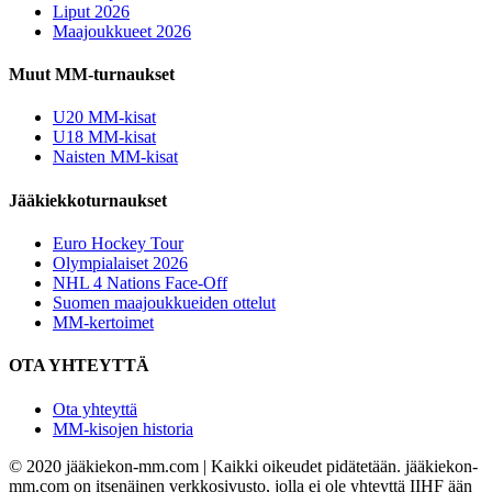
Liput 2026
Maajoukkueet 2026
Muut MM-turnaukset
U20 MM-kisat
U18 MM-kisat
Naisten MM-kisat
Jääkiekkoturnaukset
Euro Hockey Tour
Olympialaiset 2026
NHL 4 Nations Face-Off
Suomen maajoukkueiden ottelut
MM-kertoimet
OTA YHTEYTTÄ
Ota yhteyttä
MM-kisojen historia
© 2020 jääkiekon-mm.com | Kaikki oikeudet pidätetään. jääkiekon-
mm.com on itsenäinen verkkosivusto, jolla ei ole yhteyttä IIHF ään