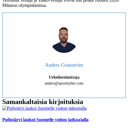
Teoriassa Venäjä ja Valko-Venäjä voivat silti pelata vuoden 2026
Milanon olympialaisissa.
Anders Granström
Urheilutoimittaja
anders@sportnyhet.com
Samankaltaisia kirjoituksia
Puljujärvi laukoi Suomelle voiton jatkoajalla