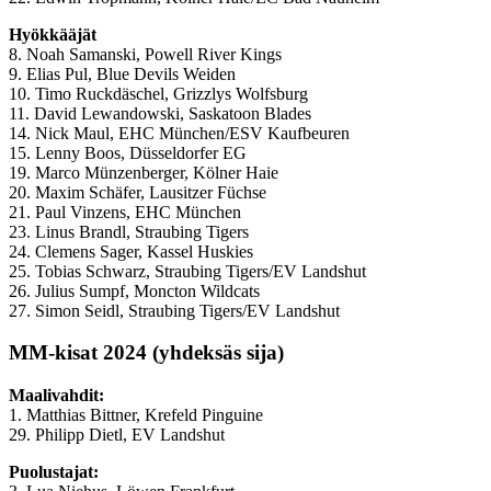
Hyökkääjät
8. Noah Samanski, Powell River Kings
9. Elias Pul, Blue Devils Weiden
10. Timo Ruckdäschel, Grizzlys Wolfsburg
11. David Lewandowski, Saskatoon Blades
14. Nick Maul, EHC München/ESV Kaufbeuren
15. Lenny Boos, Düsseldorfer EG
19. Marco Münzenberger, Kölner Haie
20. Maxim Schäfer, Lausitzer Füchse
21. Paul Vinzens, EHC München
23. Linus Brandl, Straubing Tigers
24. Clemens Sager, Kassel Huskies
25. Tobias Schwarz, Straubing Tigers/EV Landshut
26. Julius Sumpf, Moncton Wildcats
27. Simon Seidl, Straubing Tigers/EV Landshut
MM-kisat 2024 (yhdeksäs sija)
Maalivahdit:
1. Matthias Bittner, Krefeld Pinguine
29. Philipp Dietl, EV Landshut
Puolustajat: