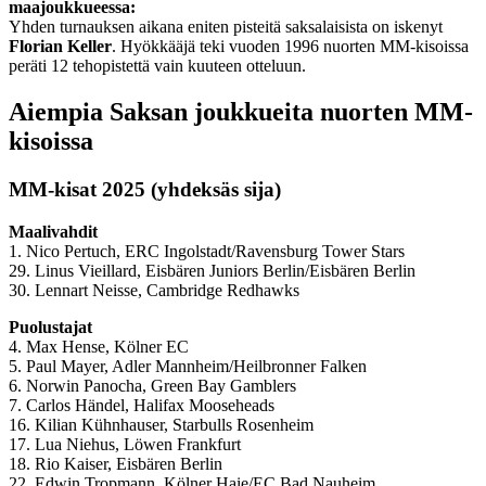
maajoukkueessa:
Yhden turnauksen aikana eniten pisteitä saksalaisista on iskenyt
Florian Keller
. Hyökkääjä teki vuoden 1996 nuorten MM-kisoissa
peräti 12 tehopistettä vain kuuteen otteluun.
Aiempia Saksan joukkueita nuorten MM-
kisoissa
MM-kisat 2025 (yhdeksäs sija)
Maalivahdit
1. Nico Pertuch, ERC Ingolstadt/Ravensburg Tower Stars
29. Linus Vieillard, Eisbären Juniors Berlin/Eisbären Berlin
30. Lennart Neisse,
Cambridge Redhawks
Puolustajat
4. Max Hense, Kölner EC
5. Paul Mayer, Adler Mannheim/Heilbronner Falken
6. Norwin Panocha, Green Bay Gamblers
7. Carlos Händel, Halifax Mooseheads
16. Kilian Kühnhauser, Starbulls Rosenheim
17. Lua Niehus, Löwen Frankfurt
18. Rio Kaiser, Eisbären Berlin
22. Edwin Tropmann, Kölner Haie/EC Bad Nauheim