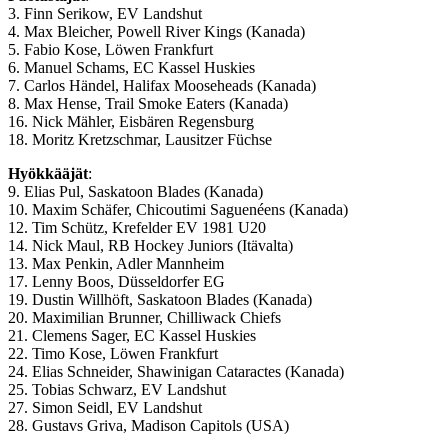
3. Finn Serikow, EV Landshut
4. Max Bleicher, Powell River Kings (Kanada)
5. Fabio Kose, Löwen Frankfurt
6. Manuel Schams, EC Kassel Huskies
7. Carlos Händel, Halifax Mooseheads (Kanada)
8. Max Hense, Trail Smoke Eaters (Kanada)
16. Nick Mähler, Eisbären Regensburg
18. Moritz Kretzschmar, Lausitzer Füchse
Hyökkääjät
:
9. Elias Pul, Saskatoon Blades (Kanada)
10. Maxim Schäfer, Chicoutimi Saguenéens (Kanada)
12. Tim Schütz, Krefelder EV 1981 U20
14. Nick Maul, RB Hockey Juniors (Itävalta)
13. Max Penkin, Adler Mannheim
17. Lenny Boos, Düsseldorfer EG
19. Dustin Willhöft, Saskatoon Blades (Kanada)
20. Maximilian Brunner, Chilliwack Chiefs
21. Clemens Sager, EC Kassel Huskies
22. Timo Kose, Löwen Frankfurt
24. Elias Schneider, Shawinigan Cataractes (Kanada)
25. Tobias Schwarz, EV Landshut
27. Simon Seidl, EV Landshut
28. Gustavs Griva, Madison Capitols (USA)