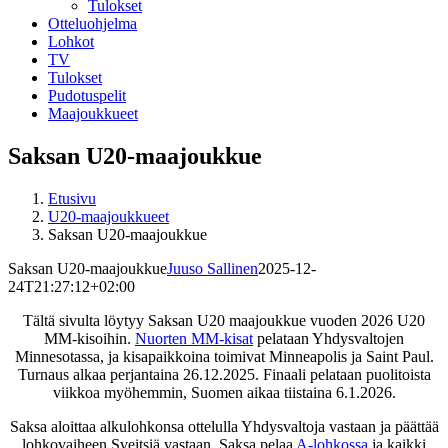
Tulokset
Otteluohjelma
Lohkot
TV
Tulokset
Pudotuspelit
Maajoukkueet
Saksan U20-maajoukkue
Etusivu
U20-maajoukkueet
Saksan U20-maajoukkue
Saksan U20-maajoukkue
Juuso Sallinen
2025-12-
24T21:27:12+02:00
Tältä sivulta löytyy Saksan U20 maajoukkue vuoden 2026 U20
MM-kisoihin.
Nuorten MM-kisat
pelataan Yhdysvaltojen
Minnesotassa, ja kisapaikkoina toimivat Minneapolis ja Saint Paul.
Turnaus alkaa perjantaina 26.12.2025. Finaali pelataan puolitoista
viikkoa myöhemmin, Suomen aikaa tiistaina 6.1.2026.
Saksa aloittaa alkulohkonsa ottelulla Yhdysvaltoja vastaan ja päättää
lohkovaiheen Sveitsiä vastaan. Saksa pelaa
A-lohkossa
ja kaikki