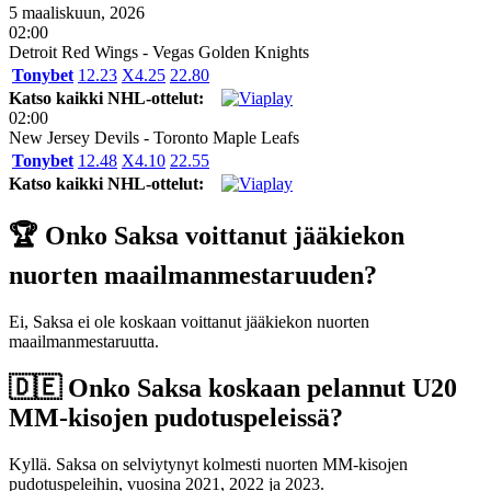
5 maaliskuun, 2026
02:00
Detroit Red Wings - Vegas Golden Knights
Tonybet
1
2.23
X
4.25
2
2.80
Katso kaikki NHL-ottelut:
02:00
New Jersey Devils - Toronto Maple Leafs
Tonybet
1
2.48
X
4.10
2
2.55
Katso kaikki NHL-ottelut:
🏆 Onko Saksa voittanut jääkiekon
nuorten maailmanmestaruuden?
Ei, Saksa ei ole koskaan voittanut jääkiekon nuorten
maailmanmestaruutta.
🇩🇪 Onko Saksa koskaan pelannut U20
MM-kisojen pudotuspeleissä?
Kyllä. Saksa on selviytynyt kolmesti nuorten MM-kisojen
pudotuspeleihin, vuosina 2021, 2022 ja 2023.