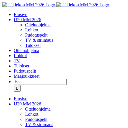
Skip
to
Etusivu
content
U20 MM 2026
Otteluohjelma
Lohkot
Pudotuspelit
TV & striimaus
Tulokset
Otteluohjelma
Lohkot
TV
Tulokset
Pudotuspelit
Maajoukkueet
Etsi
...
Etusivu
U20 MM 2026
Otteluohjelma
Lohkot
Pudotuspelit
TV & striimaus