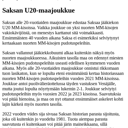
Saksan U20-maajoukkue
Saksan alle 20-vuotiaiden maajoukkue edustaa Saksaa jääkiekon
U20 MM-kisoissa. Vaikka joukkue on yksi nuorten MM-kisojen
vakiokävijöistä, on menestys karttanut sitä voimakkaasti.
Ensimmäisten 40 vuoden aikana Saksa ei esimerkiksi selviytynyt
kertaakaan nuorten MM-kisojen pudotuspeleihin.
Saksan vallannut jääkiekkobuumi alkaa kuitenkin näkyä myös
nuorten maajoukkueessa. Aikuisten tasolla maa on edennyt miesten
MM-kisojen pudotuspeleihin useasti edellisen kymmenen vuoden
aikana. Myös alle 20-vuotiaiden maajoukkue onnistui rikkomaan
tuon lasikaton, kun se lopulta eteni ensimmäistä kertaa historiassaan
nuorten MM-kisojen pudotuspeleihin vuoden 2021 MM-kisoissa.
Joukkue antoi puolivälieräottelussa täyden vastuksen Venäjälle,
mutta joutui lopulta nöyrtymään lukemin 2-1. Joukkue selviytyi
pudotuspeleihin myös vuosien 2022 ja 2023 kisoissa. Saavutuksia
voi pitää hienoina, ja maa on nyt ottanut ensimmäiset askeleet kohti
lajin kärkeä myös nuorten tasolla.
2022 vuoden viides sija sivuaa Saksan historian parasta sijoitusta,
joka oli kuitenkin jo vuodelta 1981. Tuota aiempaa parasta
saavutusta ei kuitenkaan voi pitää järin maineikkaana, sillä