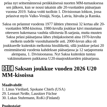
pelaa nyt seitsemännessä peräkkäisessä nuorten MM-turnauksessa
sen jälkeen, kun se nousi takaisin alle 20-vuotiaiden pääsarjaan
vuonna 2019. Saksa voitti tuolloin 1. Divisioonan lohkon, jossa
pelasivat myös Valko-Venäjä, Norja, Latvia, Itävalta ja Ranska.
Saksa on pelannut vuodesta 1977 lähtien yhteensä 32 kertaa alle 20-
vuotiaiden MM-kisoissa. 1980-luvulla joukkue kävi muutamaan
otteeseen hakemassa vauhtia silloisesta B-sarjasta, mutta muuten
Saksa pelasi pääsarjassa lähes yhtäjaksoisesti aina 1970-luvulta
melkein uudelle vuosituhannelle asti. 2000-luvun alku oli
joukkueelle kuitenkin melkoista hissiliikettä, sillä joukkue pelasi 20
ensimmäisestä vuodesta kahdeksan pääsarjassa ja 12 sarjaporrasta
alempana, 1. Divisioonassa. Nyt Saksa kuitenkin tuntuu
vakiinnuttaneen paikkansa U20-maajoukkueiden pääsarjassa.
🇩🇪 Saksan joukkue vuoden 2026 U20
MM-kisoissa
Maalivahdit
:
1. Linus Vieillard, Spokane Chiefs (USA)
29. Lennart Neiße, Lausitzer Füchse
30. Lukas Stuhrmann, RoKi (Finland)
Puolustajat
: