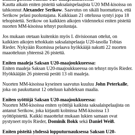
Kautta aikain eniten pisteitä saksalaispelaajista U20 MM-kisoissa on
tahkonnut
Alexander Serikow
. Saavutus on sikäli huomattava, että
Serikow pelasi puolustajana. Kaikkiaan 21 ottelussa syntyi jopa 18
tehopistettä. Serikow on kaikkien aikojen viidenneksi eniten pisteitä
nuorten MM-kisoissa tehnyt puolustaja.
Jos mukaan otetaan kuitenkin myös I. divisioonan ottelut, on
kaikkien aikojen tehokkain saksalaispelaaja U20-tasolla Tobias
Rieder. Nykyään Ruotsissa pelaava hyökkääjä nakutti 22 nuorten
maaotteluun yhteensä 26 pistettä.
Eniten maaleja Saksan U20-maajoukkueessa:
Eniten maaleja Saksan U20-maajoukkueessa on tehnyt myös Rieder.
Hyökkääjän 26 pisteestä peräti 13 oli maaleja.
Nuorten MM-kisoissa kyseinen saavutus kuuluu
John Peterkalle
,
joka on paukuttanut 12 otteluun kahdeksan maalia.
Eniten syöttöjä Saksan U20-maajoukkueessa:
Nuorten MM-kisoissa eniten syöttöjä kaikista saksalaispelaajista on
antanut Serikow, joka kirjautti kolmissa MM-kisoissa 13
syöttöpistettä. Kaikki maaottelut mukaan lukien samaan ovat
pystyneet myös Rieder,
Dominik Bokk
sekä
Daniel Weiß
.
Eniten pisteitä yhdessä lopputurnauksessa Saksan U20-