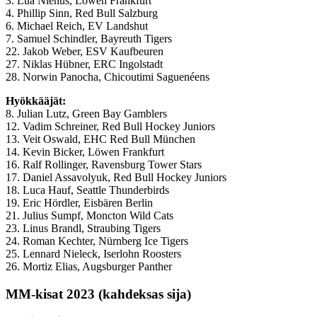
3. Lua Niehus, Löwen Frankfurt
4. Phillip Sinn, Red Bull Salzburg
6. Michael Reich, EV Landshut
7. Samuel Schindler, Bayreuth Tigers
22. Jakob Weber, ESV Kaufbeuren
27. Niklas Hübner, ERC Ingolstadt
28. Norwin Panocha, Chicoutimi Saguenéens
Hyökkääjät:
8. Julian Lutz, Green Bay Gamblers
12. Vadim Schreiner, Red Bull Hockey Juniors
13. Veit Oswald, EHC Red Bull München
14. Kevin Bicker, Löwen Frankfurt
16. Ralf Rollinger, Ravensburg Tower Stars
17. Daniel Assavolyuk, Red Bull Hockey Juniors
18. Luca Hauf, Seattle Thunderbirds
19. Eric Hördler, Eisbären Berlin
21. Julius Sumpf, Moncton Wild Cats
23. Linus Brandl, Straubing Tigers
24. Roman Kechter, Nürnberg Ice Tigers
25. Lennard Nieleck, Iserlohn Roosters
26. Mortiz Elias, Augsburger Panther
MM-kisat 2023 (kahdeksas sija)