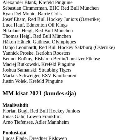
Alexander Blank
, Krefeld Pinguine
Sebastian Cimmerman, EHC Red Bull München
Ryan Del Monte, Barrie Colts
Josef Eham
, Red Bull Hockey Juniors (Österrike)
Luca Hauf, Edmonton Oil Kings
Nikolaus Heigl, Red Bull München
Thomas Heigl
, Red Bull München
Håkon Hänelt, Gatineau Olympiques
Danjo Leonhardt
, Red Bull Hockey Salzburg (Österrike)
Yannick Proske, Iserlohn Roosters
Bennet Roßmy
, Eisbären Berlin/Lausitzer Füchse
Maciej Rutkowski
, Krefeld Pinguine
Joshua Samanski
, Straubing Tigers
Markus Schweiger
, ESV Kaufbeuren
Justin Volek
, Krefeld Pinguine
MM-kisat 2021 (kuudes sija)
Maalivahdit
Florian Bugl, Red Bull Hockey Juniors
Jonas Gahr, Lowen Frankfurt
Arno Tiefensee, Adler Mannheim
Puolustajat
Lucas Flade, Dresdner Eislowen