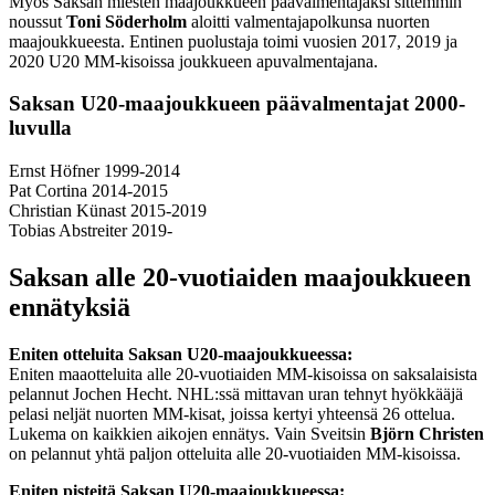
Myös Saksan miesten maajoukkueen päävalmentajaksi sittemmin
noussut
Toni Söderholm
aloitti valmentajapolkunsa nuorten
maajoukkueesta. Entinen puolustaja toimi vuosien 2017, 2019 ja
2020 U20 MM-kisoissa joukkueen apuvalmentajana.
Saksan U20-maajoukkueen päävalmentajat 2000-
luvulla
Ernst Höfner 1999-2014
Pat Cortina 2014-2015
Christian Künast 2015-2019
Tobias Abstreiter 2019-
Saksan alle 20-vuotiaiden maajoukkueen
ennätyksiä
Eniten otteluita Saksan U20-maajoukkueessa:
Eniten maaotteluita alle 20-vuotiaiden MM-kisoissa on saksalaisista
pelannut Jochen Hecht. NHL:ssä mittavan uran tehnyt hyökkääjä
pelasi neljät nuorten MM-kisat, joissa kertyi yhteensä 26 ottelua.
Lukema on kaikkien aikojen ennätys. Vain Sveitsin
Björn Christen
on pelannut yhtä paljon otteluita alle 20-vuotiaiden MM-kisoissa.
Eniten pisteitä Saksan U20-maajoukkueessa: