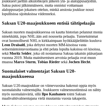
joukkueet jaettiin alkulohkojen jälkeen ylä- ja alaloppusarjoihin.
Saksa putosi jälkimmäiseen, mutta onnistui voittamaan
alaloppusarjan jokaisen ottelun, minkä ansiosta joukkue nousi
lopullisissa sijoituksissa viidenneksi.
Saksan U20-maajoukkueen entisiä tähtipelaajia
Saksan nuorten maajoukkueessa on kautta historian pelannut monia
nimekkäitä, jopa NHL:ään asti nousseita pelaajia. Tunnetuimmat
ovat luonnollisesti NHL:n kirkkaimpaan hyökkääjäeliittiin kuuluva
Leon Draisaitl
, joka debytoi nuorten MM-kisoissa vasta
seitsemäntoistavuotiaana ja ehti pelata lopulta kaksissa eri kisoissa,
sekä
Moritz Seider
, joka oli nostamassa Saksaa takaisin pääsarjaan
vuonna 2019. Muita mainitsemisen arvoisia pelaajia ovat muun
muassa
Marco Sturm
,
Tobias Rieder
sekä
Jochen Hecht
.
Suomalaiset valmentajat Saksan U20-
maajoukkueessa
Saksan U20-maajoukkue on viimevuosina hakenut oppia myös
suomalaisilta valmentajilta. Joukkueen valmennustiimissä on nähty
myös suomalaisväriä, sillä
Ilpo Kauhanen
toimi Saksan
maalivahtivalmentajana vielä muutamia vuosia takaperin.