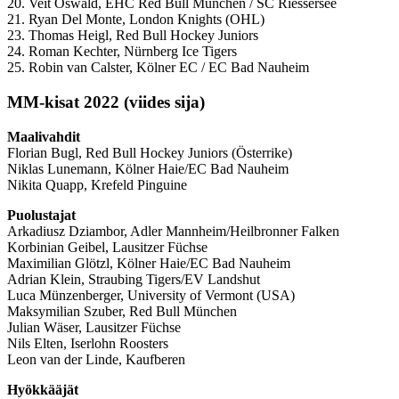
20. Veit Oswald, EHC Red Bull München / SC Riessersee
21. Ryan Del Monte, London Knights (OHL)
23. Thomas Heigl, Red Bull Hockey Juniors
24. Roman Kechter, Nürnberg Ice Tigers
25. Robin van Calster, Kölner EC / EC Bad Nauheim
MM-kisat 2022 (viides sija)
Maalivahdit
Florian Bugl
, Red Bull Hockey Juniors (Österrike)
Niklas Lunemann
, Kölner Haie/EC Bad Nauheim
Nikita Quapp
, Krefeld Pinguine
Puolustajat
Arkadiusz Dziambor
, Adler Mannheim/Heilbronner Falken
Korbinian Geibel
, Lausitzer Füchse
Maximilian Glötzl, Kölner Haie/EC Bad Nauheim
Adrian Klein
, Straubing Tigers/EV Landshut
Luca Münzenberger
, University of Vermont (USA)
Maksymilian Szuber
, Red Bull München
Julian Wäser, Lausitzer Füchse
Nils Elten, Iserlohn Roosters
Leon van der Linde, Kaufberen
Hyökkääjät