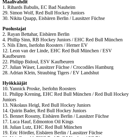
Maalivahdit
1. Rihards Babulis, EC Bad Nauheim
29. Simon Wolf, Red Bull Hockey Juniors
30. Nikita Quapp, Eisbären Berlin / Lausitzer Füchse
Puolustajat
2. Rayan Bettahar, Eisbären Berlin
4. Phillip Sinn, RB Hockey Juniors / EHC Red Bull München
5. Nils Elten, Iserlohn Roosters / Herner EV
12. Leon van der Linde, EHC Red Bull München / ESV
Kaufbeuren
22. Philipp Bidoul, ESV Kaufbeuren
27. Julian Wäser, Lausitzer Füchse / Crocodiles Hamburg
28. Adrian Klein, Straubing Tigers / EV Landshut
Hyökkääjät
10. Yannick Proske, Iserlohn Roosters
11. Philipp Krening, EHC Red Bull München / Red Bull Hockey
Juniors
13. Nikolaus Heigl, Red Bull Hockey Juniors
14. Quirin Bader, Red Bull Hockey Juniors
15. Bennet Rossmy, Eisbären Berlin / Lausitzer Füchse
17. Luca Hauf, Edmonton Oil Kings
18. Julian Lutz, EHC Red Bull München
19. Eric Hördler, Eisbären Berlin / Lausitzer Füchse