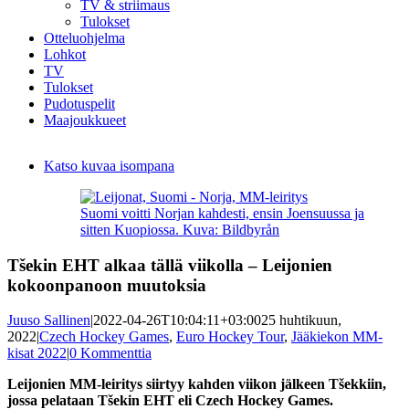
TV & striimaus
Tulokset
Otteluohjelma
Lohkot
TV
Tulokset
Pudotuspelit
Maajoukkueet
Katso kuvaa isompana
Suomi voitti Norjan kahdesti, ensin Joensuussa ja
sitten Kuopiossa. Kuva: Bildbyrån
Tšekin EHT alkaa tällä viikolla – Leijonien
kokoonpanoon muutoksia
Juuso Sallinen
|
2022-04-26T10:04:11+03:00
25 huhtikuun,
2022
|
Czech Hockey Games
,
Euro Hockey Tour
,
Jääkiekon MM-
kisat 2022
|
0 Kommenttia
Leijonien MM-leiritys siirtyy kahden viikon jälkeen Tšekkiin,
jossa pelataan Tšekin EHT eli Czech Hockey Games.