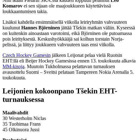
Niin ikään Pietarin SKA:ssa kauden loppuun pelannut
Leo
Komarov
ei sen sijaan ole maajoukkueen käytettävissä
loukkaantumisen takia.
Lisäksi kahdella ensimmäisellä viikolla leiriryhmän vahvuuteen
kuulunut
Hannes Björninen
jättää Tšekin matkan väliin. Kyseessä
on kuitenkin ainoastaan varotoimi, eikä Björninen ole putoamassa
pois leirityksestä. Keskushyökkääjä sai kolhun torstain Norja-
pelissä, ja liittyy joukkueen vahvuuteen taas ensi viikolla.
Czech Hockey Gamesin
jälkeen Leijonat pelaa vielä Ruotsin
EHT:llä eli Beijer Hockey Gamesissa ennen 13. toukokuuta alkavia
MM-kisoja
. Muutoin Tukholmassa pelattavan turnauksen
avausottelu Suomi – Sveitsi pelataan Tampereen Nokia Arenalla 5.
toukokuuta.
Leijonien kokoonpano Tšekin EHT-
turnauksessa
Maalivahdit
30 Westerholm Niclas
35 Tuohimaa Frans
45 Olkinuora Jussi