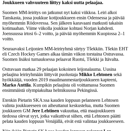
Joukkueen vahvuuteen liittyy kaksi uutta pelaajaa.
Suomen MM-leiritys on jatkunut nyt kaksi viikkoa. Leiri alkoi
Tanskasta, jossa joukkue kotijoukkueen ensin Odensessa ja päivää
myöhemmin Rödovressa. Sen jälkeen karavaani matkusti takaisin
kotimaahan. Viime viikolla joukkue kohtasi Norjan kahdesti.
Joensuussa irtosi 6–2 voitto, ja päivää myöhemmin Kuopiossa 2–1
voitto.
Seuraavaksi Leijonien MM-leiriryhmä siirtyy Tšekkiin. Tšekin EHT
eli Czech Hockey Games alkaa tämän viikon torstaina Ostravassa.
Suomen lisäksi turnauksessa pelaavat Ruotsi, Tšekki ja Itävalta.
Ostravaan matkaa 29 pelaajan kokoinen leijonalauma. Uusina
pelaajina leiriryhmään liittyvät puolustaja
Mikko Lehtonen
sekä
hyökkääjä, vuoden 2019 maailmanmestarijoukkueen kapteeni,
Marko Anttila
. Kumpikin pelaajista oli voittamassa Suomen
ensimmäistä olympiakultaa helmikuussa Pekingissä.
Etenkin Pietarin SKA:ssa kauden loppuun pelanneen Lehtosen
valinta joukkueeseen on aiheuttanut keskustelua, mutta Suomen
joukkueen GM
Jere Lehtinen
vakuuttaa, että maajoukkueen
tiedossa olevat syyt, jotka vaikuttivat siihen, että Lehtonen päätti
pelata kauden loppuun Venäjällä, eivät estä valintaa joukkueeseen.