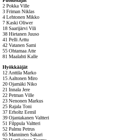
Puolustajat
2 Pokka Ville
3 Friman Niklas
4 Lehtonen Mikko
7 Kaski Oliwer
18 Saarijärvi Vili
38 Hietanen Juuso
41 Pelli Arttu
42 Vatanen Sami
55 Ohtamaa Atte
81 Maalahti Kalle
Hyökkääjät
12 Anttila Marko
15 Aaltonen Miro
20 Ojamäki Niko
21 Innala Jere
22 Petman Ville
23 Nenonen Markus
25 Rajala Toni
37 Erholtz Eemil
39 Ojantakanen Valtteri
51 Filppula Valtteri
52 Palmu Petrus
65 Manninen Sakari