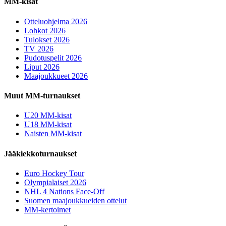
MM-kisat
Otteluohjelma 2026
Lohkot 2026
Tulokset 2026
TV 2026
Pudotuspelit 2026
Liput 2026
Maajoukkueet 2026
Muut MM-turnaukset
U20 MM-kisat
U18 MM-kisat
Naisten MM-kisat
Jääkiekkoturnaukset
Euro Hockey Tour
Olympialaiset 2026
NHL 4 Nations Face-Off
Suomen maajoukkueiden ottelut
MM-kertoimet