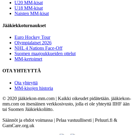
U20 MM-kisat
U18 MM-kisat
Naisten MM-kisat
Jääkiekkoturnaukset
Euro Hockey Tour
Olympialaiset 2026
NHL 4 Nations Face-Off
Suomen maajoukkueiden ottelut
MM-kertoimet
OTA YHTEYTTÄ
Ota yhteyttä
MM-kisojen historia
© 2020 jääkiekon-mm.com | Kaikki oikeudet pidätetään. jääkiekon-
mm.com on itsenäinen verkkosivusto, jolla ei ole yhteyttä IIHF ään
tai Suomen Jääkiekkoliitto.
Säännöt ja ehdot voimassa | Pelaa vastuullisesti | Peluuri.fi &
GamCare.org.uk