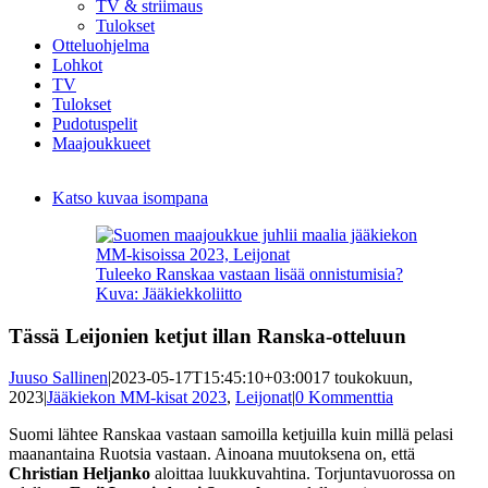
TV & striimaus
Tulokset
Otteluohjelma
Lohkot
TV
Tulokset
Pudotuspelit
Maajoukkueet
Katso kuvaa isompana
Tuleeko Ranskaa vastaan lisää onnistumisia?
Kuva: Jääkiekkoliitto
Tässä Leijonien ketjut illan Ranska-otteluun
Juuso Sallinen
|
2023-05-17T15:45:10+03:00
17 toukokuun,
2023
|
Jääkiekon MM-kisat 2023
,
Leijonat
|
0 Kommenttia
Suomi lähtee Ranskaa vastaan samoilla ketjuilla kuin millä pelasi
maanantaina Ruotsia vastaan. Ainoana muutoksena on, että
Christian Heljanko
aloittaa luukkuvahtina. Torjuntavuorossa on