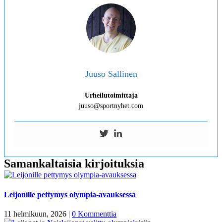
Juuso Sallinen
Urheilutoimittaja
juuso@sportnyhet.com
Samankaltaisia kirjoituksia
Leijonille pettymys olympia-avauksessa
11 helmikuun, 2026
|
0 Kommenttia