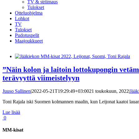
TV & striimaus
Tulokset
Otteluohjelma
Lohkot
TV
Tulokset
Pudotuspelit
Maajoukkueet
”Näin kolon ja laitoin lottokupongin vetä
terävyyttä viimeistelyyn
Juuso Sallinen
|
2022-05-21T19:29:49+03:00
21 toukokuun, 2022
|
Jääk
Toni Rajala iski Suomen kolmannen maalin, kun Leijonat kaatoi lauant
Lue lisää
0
MM-kisat