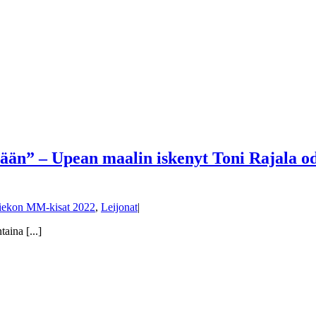
mään” – Upean maalin iskenyt Toni Rajala od
iekon MM-kisat 2022
,
Leijonat
|
aina [...]