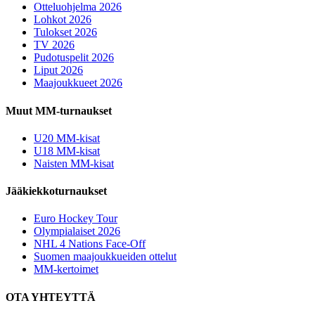
Otteluohjelma 2026
Lohkot 2026
Tulokset 2026
TV 2026
Pudotuspelit 2026
Liput 2026
Maajoukkueet 2026
Muut MM-turnaukset
U20 MM-kisat
U18 MM-kisat
Naisten MM-kisat
Jääkiekkoturnaukset
Euro Hockey Tour
Olympialaiset 2026
NHL 4 Nations Face-Off
Suomen maajoukkueiden ottelut
MM-kertoimet
OTA YHTEYTTÄ