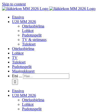
Skip to content
Etusivu
U20 MM 2026
Otteluohjelma
Lohkot
Pudotuspelit
TV & striimaus
Tulokset
Otteluohjelma
Lohkot
TV
Tulokset
Pudotuspelit
Maajoukkueet
Etsi ...
Etusivu
U20 MM 2026
Otteluohjelma
Lohkot
Pudotuspelit