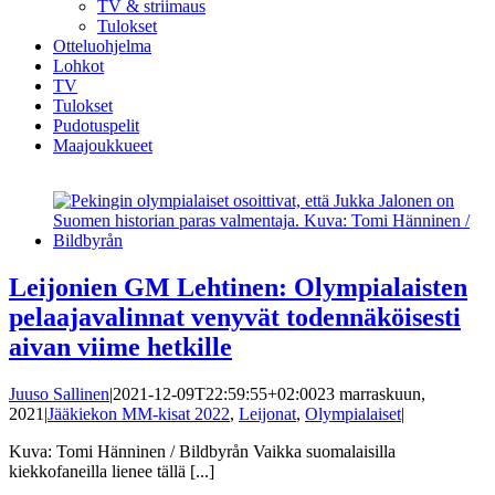
TV & striimaus
Tulokset
Otteluohjelma
Lohkot
TV
Tulokset
Pudotuspelit
Maajoukkueet
Leijonien GM Lehtinen: Olympialaisten
pelaajavalinnat venyvät todennäköisesti
aivan viime hetkille
Juuso Sallinen
|
2021-12-09T22:59:55+02:00
23 marraskuun,
2021
|
Jääkiekon MM-kisat 2022
,
Leijonat
,
Olympialaiset
|
Kuva: Tomi Hänninen / Bildbyrån Vaikka suomalaisilla
kiekkofaneilla lienee tällä [...]