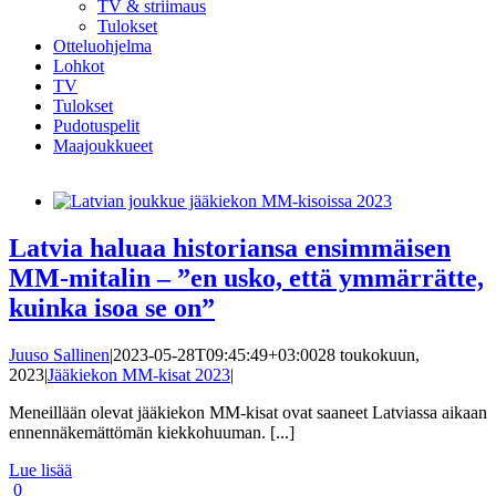
TV & striimaus
Tulokset
Otteluohjelma
Lohkot
TV
Tulokset
Pudotuspelit
Maajoukkueet
Latvia haluaa historiansa ensimmäisen
MM-mitalin – ”en usko, että ymmärrätte,
kuinka isoa se on”
Juuso Sallinen
|
2023-05-28T09:45:49+03:00
28 toukokuun,
2023
|
Jääkiekon MM-kisat 2023
|
Meneillään olevat jääkiekon MM-kisat ovat saaneet Latviassa aikaan
ennennäkemättömän kiekkohuuman. [...]
Lue lisää
0