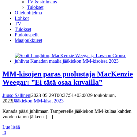
TV & striimaus
Tulokset
Otteluohjelma
Lohkot
TV
Tulokset
Pudotuspelit
Maajoukkueet
MM-kisojen paras puolustaja MacKenzie
Weegar: ”Ei tätä osaa kuvailla”
Juuso Sallinen
|
2023-05-29T00:37:51+03:00
29 toukokuun,
2023
|
Jääkiekon MM-kisat 2023
|
Kanada pääsi juhlimaan Tampereelle jääkiekon MM-kultaa kahden
vuoden tauon jälkeen. [...]
Lue lisää
0