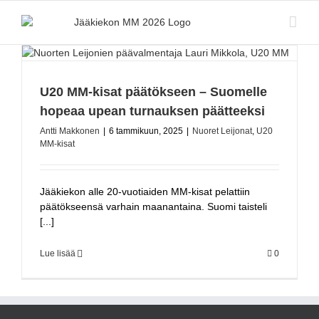
Skip
to
content
U20 MM-kisat päätökseen – Suomelle
hopeaa upean turnauksen päätteeksi
Antti Makkonen
|
6 tammikuun, 2025
|
Nuoret Leijonat
,
U20
MM-kisat
Jääkiekon alle 20-vuotiaiden MM-kisat pelattiin
päätökseensä varhain maanantaina. Suomi taisteli
[...]
Lue lisää
0