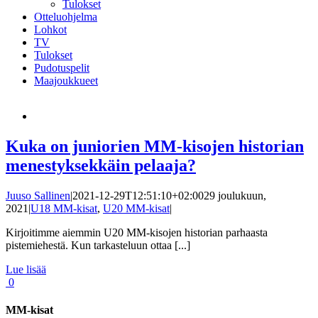
Tulokset
Otteluohjelma
Lohkot
TV
Tulokset
Pudotuspelit
Maajoukkueet
Kuka on juniorien MM-kisojen historian
menestyksekkäin pelaaja?
Juuso Sallinen
|
2021-12-29T12:51:10+02:00
29 joulukuun,
2021
|
U18 MM-kisat
,
U20 MM-kisat
|
Kirjoitimme aiemmin U20 MM-kisojen historian parhaasta
pistemiehestä. Kun tarkasteluun ottaa [...]
Lue lisää
0
MM-kisat