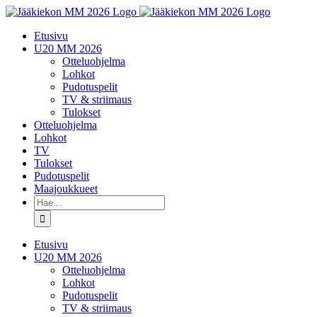
Skip
to
Etusivu
content
U20 MM 2026
Otteluohjelma
Lohkot
Pudotuspelit
TV & striimaus
Tulokset
Otteluohjelma
Lohkot
TV
Tulokset
Pudotuspelit
Maajoukkueet
Etsi
...
Etusivu
U20 MM 2026
Otteluohjelma
Lohkot
Pudotuspelit
TV & striimaus