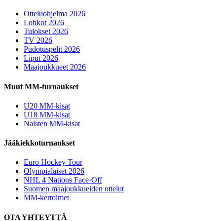
Otteluohjelma 2026
Lohkot 2026
Tulokset 2026
TV 2026
Pudotuspelit 2026
Liput 2026
Maajoukkueet 2026
Muut MM-turnaukset
U20 MM-kisat
U18 MM-kisat
Naisten MM-kisat
Jääkiekkoturnaukset
Euro Hockey Tour
Olympialaiset 2026
NHL 4 Nations Face-Off
Suomen maajoukkueiden ottelut
MM-kertoimet
OTA YHTEYTTÄ