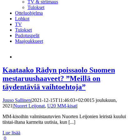
TV & striimaus
Tulokset
Otteluohjelma
Lohkot
TV
Tulokset
Pudotuspelit
Maajoukkueet
Kaataako Rädyn poissaolo Suomen
mestaruushaaveet? ”Meillä on
täydentäviä vaihtoehtoja”
Juuso Sallinen
|
2021-12-15T11:46:03+02:00
15 joulukuun,
2021
|
Nuoret Leijonat
,
U20 MM-kisat
|
MM-kisoihin valmistautuvien Nuorten Leijonien leiristä kuului
tiistai-iltana karmeita uutisia, kun [...]
Lue lisää
0