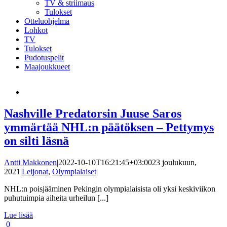
TV & striimaus
Tulokset
Otteluohjelma
Lohkot
TV
Tulokset
Pudotuspelit
Maajoukkueet
Nashville Predatorsin Juuse Saros
ymmärtää NHL:n päätöksen – Pettymys
on silti läsnä
Antti Makkonen
|
2022-10-10T16:21:45+03:00
23 joulukuun,
2021
|
Leijonat
,
Olympialaiset
|
NHL:n poisjääminen Pekingin olympialaisista oli yksi keskiviikon
puhutuimpia aiheita urheilun [...]
Lue lisää
0