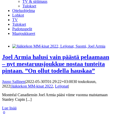
TV & striimaus
Tulokset
Otteluohjelma
Lohkot
TV
Tulokset
Pudotuspelit
Maajoukkueet
Joel Armia halusi vain päästä pelaamaan
– nyt mestaruusjoukkue nostaa tunteita
pintaan. ”On ollut todella hauskaa”
Juuso Sallinen
|
2022-05-30T01:29:22+03:00
30 toukokuun,
2022
|
Jääkiekon MM-kisat 2022
,
Leijonat
|
Montréal Canadiensin Joel Armia pääsi viime vuonna maistamaan
Stanley Cupin [...]
Lue lisää
0