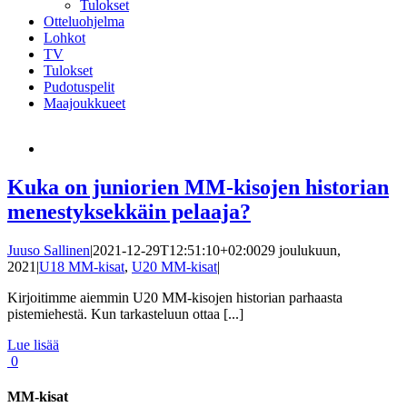
Tulokset
Otteluohjelma
Lohkot
TV
Tulokset
Pudotuspelit
Maajoukkueet
Kuka on juniorien MM-kisojen historian
menestyksekkäin pelaaja?
Juuso Sallinen
|
2021-12-29T12:51:10+02:00
29 joulukuun,
2021
|
U18 MM-kisat
,
U20 MM-kisat
|
Kirjoitimme aiemmin U20 MM-kisojen historian parhaasta
pistemiehestä. Kun tarkasteluun ottaa [...]
Lue lisää
0
MM-kisat