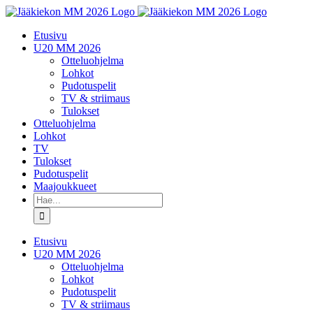
Skip
to
Etusivu
content
U20 MM 2026
Otteluohjelma
Lohkot
Pudotuspelit
TV & striimaus
Tulokset
Otteluohjelma
Lohkot
TV
Tulokset
Pudotuspelit
Maajoukkueet
Etsi
...
Etusivu
U20 MM 2026
Otteluohjelma
Lohkot
Pudotuspelit
TV & striimaus