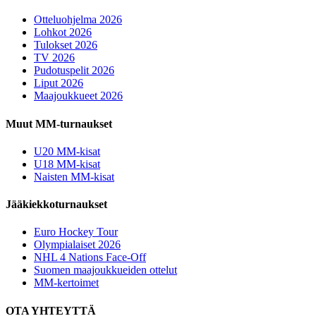
Otteluohjelma 2026
Lohkot 2026
Tulokset 2026
TV 2026
Pudotuspelit 2026
Liput 2026
Maajoukkueet 2026
Muut MM-turnaukset
U20 MM-kisat
U18 MM-kisat
Naisten MM-kisat
Jääkiekkoturnaukset
Euro Hockey Tour
Olympialaiset 2026
NHL 4 Nations Face-Off
Suomen maajoukkueiden ottelut
MM-kertoimet
OTA YHTEYTTÄ