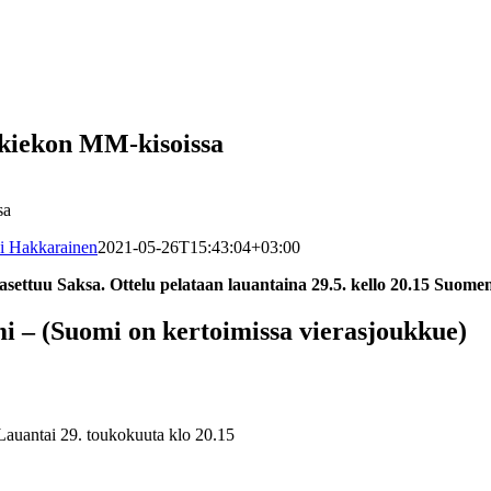
ääkiekon MM-kisoissa
sa
i Hakkarainen
2021-05-26T15:43:04+03:00
ettuu Saksa. Ottelu pelataan lauantaina 29.5. kello 20.15 Suomen 
i – (Suomi on kertoimissa vierasjoukkue)
Lauantai 29. toukokuuta klo 20.15