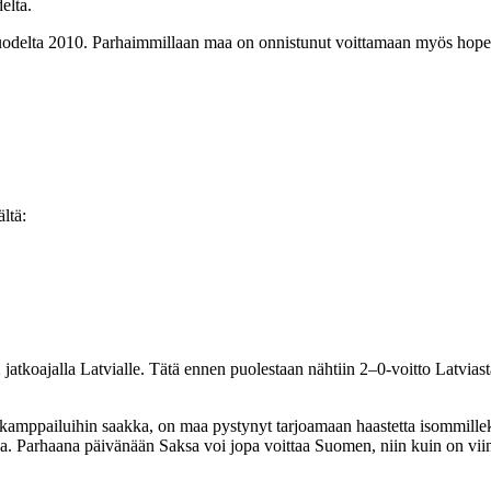
elta.
 vuodelta 2010. Parhaimmillaan maa on onnistunut voittamaan myös hop
ltä:
jatkoajalla Latvialle. Tätä ennen puolestaan nähtiin 2–0-voitto Latvia
ikamppailuihin saakka, on maa pystynyt tarjoamaan haastetta isommillek
ssa. Parhaana päivänään Saksa voi jopa voittaa Suomen, niin kuin on vii