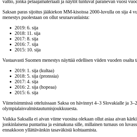
valtio, jonka pelaajamateriaali ja näytöt tuntuvat paranevan vuosi vuod
Saksan paras sijoitus jääkiekon MM-kisoissa 2000-luvulla on sija 4
menestys puolestaan on ollut seuraavanlaista:
2019: 6. sija
2018: 11. sija
2017: 8. sija
2016: 7. sija
2015: 10. sija
Vastaavasti Suomen menestys näyttää edellisen viiden vuoden osalta tä
2019: 1. sija (kultaa)
2018: 5. sija (pronssia)
2017: 4. sija
2016: 2. sija (hopeaa)
2015: 6. sija
Viimeisimmissä otteluissaan Saksa on hävinnyt 4–3 Slovakialle ja 3–2 
olympialaisvalmistautumisjoukkuuesta.
Vaikka Saksalla ei aivan viime vuosina olekaan ollut asiaa aivan kärk
jonkinlaisena puntarina ja esimakuna sille, millainen turnaus on luva
ennakkoon yllättävänkin tasaväkistä kohtaamista.