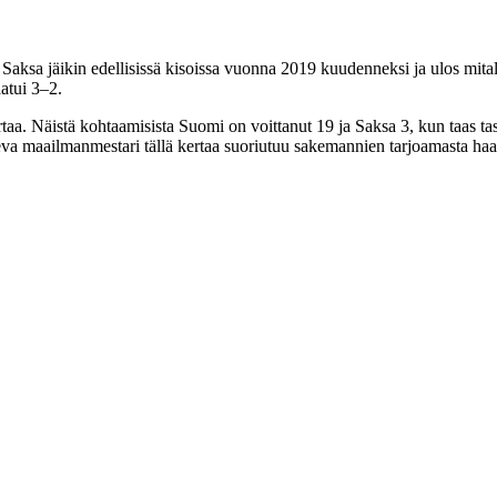
ksa jäikin edellisissä kisoissa vuonna 2019 kuudenneksi ja ulos mitali
atui 3–2.
taa. Näistä kohtaamisista Suomi on voittanut 19 ja Saksa 3, kun taas 
seva maailmanmestari tällä kertaa suoriutuu sakemannien tarjoamasta haa