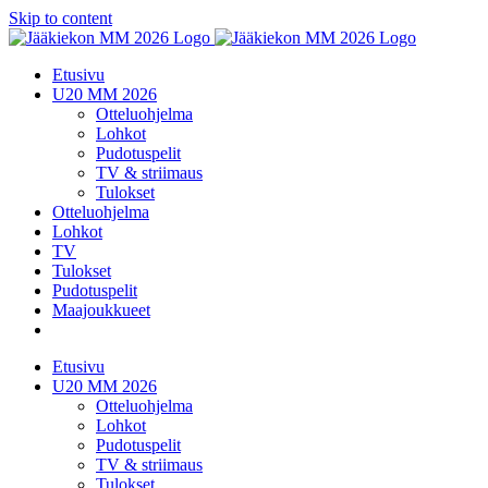
Skip to content
Etusivu
U20 MM 2026
Otteluohjelma
Lohkot
Pudotuspelit
TV & striimaus
Tulokset
Otteluohjelma
Lohkot
TV
Tulokset
Pudotuspelit
Maajoukkueet
Etusivu
U20 MM 2026
Otteluohjelma
Lohkot
Pudotuspelit
TV & striimaus
Tulokset