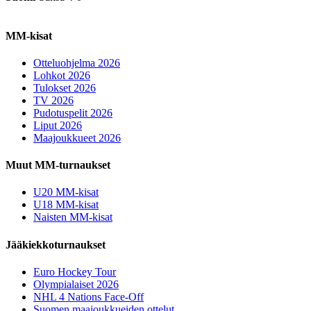
MM-kisat
Otteluohjelma 2026
Lohkot 2026
Tulokset 2026
TV 2026
Pudotuspelit 2026
Liput 2026
Maajoukkueet 2026
Muut MM-turnaukset
U20 MM-kisat
U18 MM-kisat
Naisten MM-kisat
Jääkiekkoturnaukset
Euro Hockey Tour
Olympialaiset 2026
NHL 4 Nations Face-Off
Suomen maajoukkueiden ottelut