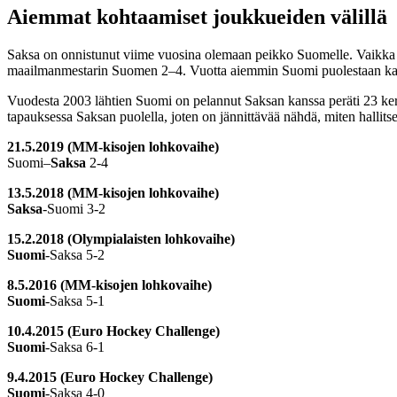
Aiemmat kohtaamiset joukkueiden välillä
Saksa on onnistunut viime vuosina olemaan peikko Suomelle. Vaikka Sa
maailmanmestarin Suomen 2–4. Vuotta aiemmin Suomi puolestaan ka
Vuodesta 2003 lähtien Suomi on pelannut Saksan kanssa peräti 23 ker
tapauksessa Saksan puolella, joten on jännittävää nähdä, miten hallit
21.5.2019 (MM-kisojen lohkovaihe)
Suomi–
Saksa
2-4
13.5.2018 (MM-kisojen lohkovaihe)
Saksa
-Suomi 3-2
15.2.2018 (Olympialaisten lohkovaihe)
Suomi
-Saksa 5-2
8.5.2016 (MM-kisojen lohkovaihe)
Suomi
-Saksa 5-1
10.4.2015 (Euro Hockey Challenge)
Suomi
-Saksa 6-1
9.4.2015 (Euro Hockey Challenge)
Suomi
-Saksa 4-0