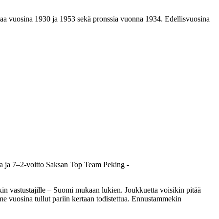
eaa vuosina 1930 ja 1953 sekä pronssia vuonna 1934. Edellisvuosina
sta ja 7–2-voitto Saksan Top Team Peking -
in vastustajille – Suomi mukaan lukien. Joukkuetta voisikin pitää
me vuosina tullut pariin kertaan todistettua. Ennustammekin