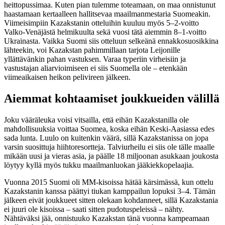
heittopussimaa. Kuten pian tulemme toteamaan, on maa onnistunut
haastamaan kertaalleen hallitsevaa maailmanmestaria Suomeakin.
Viimeisimpiin Kazakstanin otteluihin kuuluu myös 5–2-voitto
Valko-Venäjästä helmikuulta sekä vuosi tätä aiemmin 8–1-voitto
Ukrainasta. Vaikka Suomi siis otteluun selkeänä ennakkosuosikkina
lähteekin, voi Kazakstan pahimmillaan tarjota Leijonille
yllättävänkin pahan vastuksen. Varaa typeriin virheisiin ja
vastustajan aliarvioimiseen ei siis Suomella ole – etenkään
viimeaikaisen heikon pelivireen jälkeen.
Aiemmat kohtaamiset joukkueiden välillä
Joku vääräleuka voisi vitsailla, että eihän Kazakstanilla ole
mahdollisuuksia voittaa Suomea, koska eihän Keski-Aasiassa edes
sada lunta. Luulo on kuitenkin väärä, sillä Kazakstanissa on jopa
varsin suosittuja hiihtoresortteja. Talviurheilu ei siis ole tälle maalle
mikään uusi ja vieras asia, ja päälle 18 miljoonan asukkaan joukosta
löytyy kyllä myös tukku maailmanluokan jääkiekkopelaajia.
Vuonna 2015 Suomi oli MM-kisoissa hätää kärsimässä, kun ottelu
Kazakstanin kanssa päättyi tiukan kamppailun lopuksi 3–4. Tämän
jälkeen eivät joukkueet sitten olekaan kohdanneet, sillä Kazakstania
ei juuri ole kisoissa – saati sitten pudotuspeleissä – nähty.
Nähtäväksi jää, onnistuuko Kazakstan tänä vuonna kampeamaan