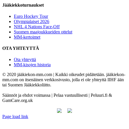
Jääkiekkoturnaukset
Euro Hockey Tour
Olympialaiset 2026
NHL 4 Nations Face-Off
Suomen maajoukkueiden ottelut
MM-kertoimet
OTA YHTEYTTÄ
Ota yhteyttä
MM-kisojen historia
© 2020 jääkiekon-mm.com | Kaikki oikeudet pidätetään. jääkiekon-
mm.com on itsenäinen verkkosivusto, jolla ei ole yhteyttä IIHF ään
tai Suomen Jääkiekkoliitto.
Säännöt ja ehdot voimassa | Pelaa vastuullisesti | Peluuri.fi &
GamCare.org.uk
Page load link
Go
to