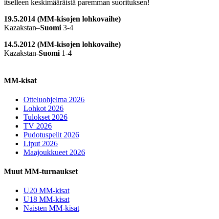
itselleen keskimääräistä paremman suorituksen!
19.5.2014 (MM-kisojen lohkovaihe)
Kazakstan–
Suomi
3-4
14.5.2012 (MM-kisojen lohkovaihe)
Kazakstan-
Suomi
1-4
MM-kisat
Otteluohjelma 2026
Lohkot 2026
Tulokset 2026
TV 2026
Pudotuspelit 2026
Liput 2026
Maajoukkueet 2026
Muut MM-turnaukset
U20 MM-kisat
U18 MM-kisat
Naisten MM-kisat