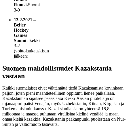
Ruotsi
-Suomi
3-0
13.2.2021
–
Beijer
Hockey
Games
Suomi
-Tsekki
3-2
(voittolaukauskisan
jälkeen)
Suomen mahdollisuudet Kazakstania
vastaan
Kaikki suomalaiset eivät välttämättä tiedä Kazakstanista kovinkaan
paljon, joten pieni maantieteellinen oppitunti lienee paikallaan.
Kazakstanhan sijaitsee pääasiassa Keski-Aasian puolella ja on
rajanaapuri paitsi Venäjän, myös Uzbekistanin, Kiinan, Kirgisian ja
Turkemenistanin kanssa. Kazakstanilaisia on yhteensä 18,8
miljoonaa ja maassa puhutaan virallisina kielinä venäjää ja maan
omaa kieltä kazakkia. Kazakstanin pääkaupunki puolestaan on Nur-
Sultan ja valtiomuoto tasavalta.