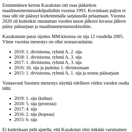
Ensimmäisen kerran Kazakstan otti osaa jääkiekon
maailmanmestaruuskilpailuihin vuonna 1993. Kovinkaan paljon ei
maa silti ole päässyt korkeimmalla sarjatasolla pelaamaan. Vuonna
2020 oli kuitenkin muutaman vuoden tauon jälkeen luvassa jälleen
pääsy pääsarjaan ja maailmanmestaruuskisoihin.
Kazakstanin paras sijoitus MM-kisoissa on sija 12 vuodelta 2005.
Viime vuosina menestys on ollut seuraavanlaista:
2019: 1. divisioona, ryhmä A, 2. sija.
2018: 1. divisioona, ryhmä A, 3. sija
2017: 1. divisioona, ryhmä A, 3. sija
2016: 16. sija ja pudotus 1. divisioonaan
2015: 1. divisioona, ryhmä A, 1. sija ja nousu pääsarjaan
Vastaavasti Suomen menestys näyttää edellisen viiden vuoden osalta
tältä:
2019: 1. sija (kultaa)
2018: 5. sija (pronssia)
2017: 4. sija
2016: 2. sija (hopeaa)
2015: 6. sija
Ei kuitenkaan pidä ajatella, että Kazakstan olisi mikään varsinainen