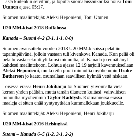
Tästä kuitenkin selvittiin, ja lopulta suomalaissankariksi nousi
Toni
Utunen
ajassa 05:17.
Suomen maalintekijät: Aleksi Heponiemi, Toni Utunen
U20 MM-kisat 2018 Buffalossa
Kanada – Suomi 4–2 (3-1, 1-1, 0-0)
Suomen avausottelu vuoden 2018 U20 MM-kisoissa pelattiin
tapaninpäivänä, jolloin vastaan tuli kivenkova Kanada. Kun peliä oli
pelattu vasta sekunti yli kuusi minuuttia, oli Kanada jo ennättänyt
kahdesti maalintekoon. Lohtua ajassa 12:19 tarjoili kavennuksellaan
Aleksi Heponiemi
, mutta reilu puoli minuuttia myöhemmin
Drake
Batherson
jo kaatoi osumallaan saavillisen kylmää vettä niskaan.
Toisessa erässä
Henri Jokiharju
toi Suomen ylivoimalla vielä
kerran yhden päähän, mutta tämän tilanteen kuittasi vainviitisen
minuuttia myöhemmin
Taylor Raddysh
. Kolmannessa erässä
maaleja ei sitten enää syntynytkään kummallekaan joukkueelle.
Suomen maalintekijät: Aleksi Heponiemi, Henri Jokiharju
U20 MM-kisat 2016 Helsingissä
Suomi – Kanada 6–5 (1-2, 3-1, 2-2)