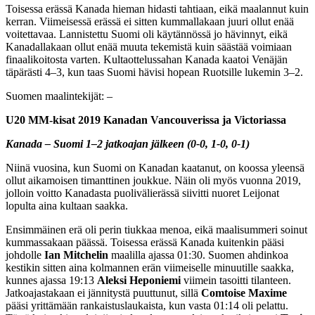
Toisessa erässä Kanada hieman hidasti tahtiaan, eikä maalannut kuin
kerran. Viimeisessä erässä ei sitten kummallakaan juuri ollut enää
voitettavaa. Lannistettu Suomi oli käytännössä jo hävinnyt, eikä
Kanadallakaan ollut enää muuta tekemistä kuin säästää voimiaan
finaalikoitosta varten. Kultaottelussahan Kanada kaatoi Venäjän
täpärästi 4–3, kun taas Suomi hävisi hopean Ruotsille lukemin 3–2.
Suomen maalintekijät: –
U20 MM-kisat 2019 Kanadan Vancouverissa ja Victoriassa
Kanada – Suomi 1–2 jatkoajan jälkeen (0-0, 1-0, 0-1)
Niinä vuosina, kun Suomi on Kanadan kaatanut, on koossa yleensä
ollut aikamoisen timanttinen joukkue. Näin oli myös vuonna 2019,
jolloin voitto Kanadasta puolivälierässä siivitti nuoret Leijonat
lopulta aina kultaan saakka.
Ensimmäinen erä oli perin tiukkaa menoa, eikä maalisummeri soinut
kummassakaan päässä. Toisessa erässä Kanada kuitenkin pääsi
johdolle
Ian Mitchelin
maalilla ajassa 01:30. Suomen ahdinkoa
kestikin sitten aina kolmannen erän viimeiselle minuutille saakka,
kunnes ajassa 19:13
Aleksi Heponiemi
viimein tasoitti tilanteen.
Jatkoajastakaan ei jännitystä puuttunut, sillä
Comtoise Maxime
pääsi yrittämään rankaistuslaukaista, kun vasta 01:14 oli pelattu.