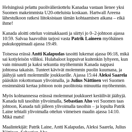
Helsingissä pelattu puolivälieräottelu Kanadaa vastaan lienee yksi
Suomen makeimmista U20-otteluista koskaan. Hartwall Areena
lähestulkoon ratkesi liitoksistaan tämän kohtaamisen aikana – eikä
ihme!
Kanada aloitti ottelun voimakkaasti ja siirtyi jo 0–2-johtoon ajassa
10:59. Salvaa haavoihin tarjosi vasta
Patrik Laineen
myöhäinen
pukukoppimaali ajassa 19:49.
Toisessa erässä
Antti Kalapudas
tasoitti lukemat ajassa 06:18, mikä
sai kotiyleisön villiksi. Hulabaloot loppuivat kuitenkin lyhyeen, kun
vain minuutti ja kaksi sekuntia myöhemmin Kanada nappasi
johtonsa takaisin. Tunteet kävivät molemmin puolin kuumana, ja
jäähyjä sateli molemmille joukkueille. Ajassa 15:44
Aleksi Saarela
pääsikin rokottomaan ylivoimalla, ja
Julius Nättinen
vei Suomen
ensimmäistä kertaa johtoon noin puolitoista minuuttia myöhemmin.
Myös kolmannessa erässsä molemmat joukkueet keräilivät jäähyjä.
Kanada tuli tasoihin ylivoimalla,
Sebastian Aho
vei Suomen taas
johtoon, Kanada tuli jälleen ylivoimalla tasoihin – ja lopulta Patrik
Laine tehtaili ylivoimalla ottelun viimeisen maalin ajassa 14:10.
Mikä matsi!
Maalintekijät: Patrik Laine, Antti Kalapudas, Aleksi Saarela, Julius