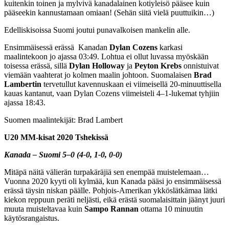
kuitenkin toinen ja mylvivä kanadalainen kotiyleisö pääsee kuin
pääseekin kannustamaan omiaan! (Sehän siitä vielä puuttuikin…)
Edelliskisoissa Suomi joutui punavalkoisen mankelin alle.
Ensimmäisessä erässä Kanadan
Dylan Cozens
karkasi
maalintekoon jo ajassa 03:49. Lohtua ei ollut luvassa myöskään
toisessa erässä, sillä
Dylan Holloway
ja
Peyton Krebs
onnistuivat
viemään vaahterat jo kolmen maalin johtoon. Suomalaisen
Brad
Lambertin
tervetullut kavennuskaan ei viimeisellä 20-minuuttisella
kauas kantanut, vaan Dylan Cozens viimeisteli 4–1-lukemat tyhjiin
ajassa 18:43.
Suomen maalintekijät: Brad Lambert
U20 MM-kisat 2020 Tshekissä
Kanada – Suomi 5–0 (4-0, 1-0, 0-0)
Mitäpä näitä välierän turpakäräjiä sen enempää muistelemaan…
Vuonna 2020 kyyti oli kylmää, kun Kanada pääsi jo ensimmäisessä
erässä täysin niskan päälle. Pohjois-Amerikan ykköslätkämaa lätki
kiekon reppuun peräti neljästi, eikä erästä suomalaisittain jäänyt juuri
muuta muisteltavaa kuin
Sampo Rannan
ottama 10 minuutin
käytösrangaistus.