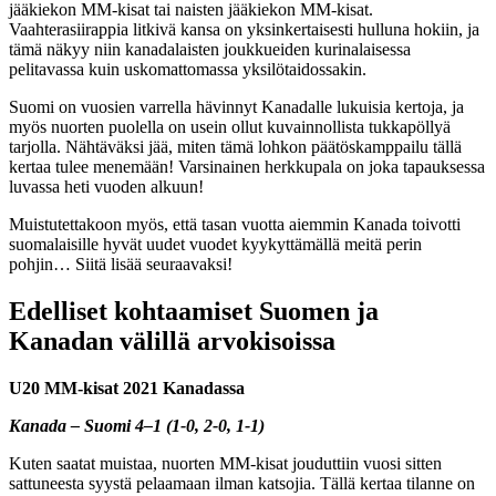
jääkiekon MM-kisat tai naisten jääkiekon MM-kisat.
Vaahterasiirappia litkivä kansa on yksinkertaisesti hulluna hokiin, ja
tämä näkyy niin kanadalaisten joukkueiden kurinalaisessa
pelitavassa kuin uskomattomassa yksilötaidossakin.
Suomi on vuosien varrella hävinnyt Kanadalle lukuisia kertoja, ja
myös nuorten puolella on usein ollut kuvainnollista tukkapöllyä
tarjolla. Nähtäväksi jää, miten tämä lohkon päätöskamppailu tällä
kertaa tulee menemään! Varsinainen herkkupala on joka tapauksessa
luvassa heti vuoden alkuun!
Muistutettakoon myös, että tasan vuotta aiemmin Kanada toivotti
suomalaisille hyvät uudet vuodet kyykyttämällä meitä perin
pohjin… Siitä lisää seuraavaksi!
Edelliset kohtaamiset Suomen ja
Kanadan välillä arvokisoissa
U20 MM-kisat 2021 Kanadassa
Kanada – Suomi 4–1 (1-0, 2-0, 1-1)
Kuten saatat muistaa, nuorten MM-kisat jouduttiin vuosi sitten
sattuneesta syystä pelaamaan ilman katsojia. Tällä kertaa tilanne on