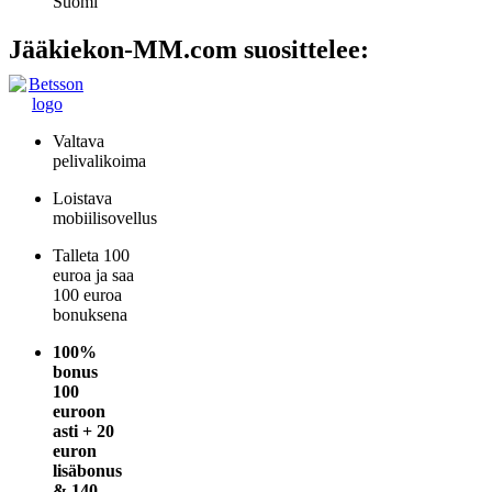
Suomi
Jääkiekon-MM.com suosittelee:
Valtava
pelivalikoima
Loistava
mobiilisovellus
Talleta 100
euroa ja saa
100 euroa
bonuksena
100%
bonus
100
euroon
asti + 20
euron
lisäbonus
& 140