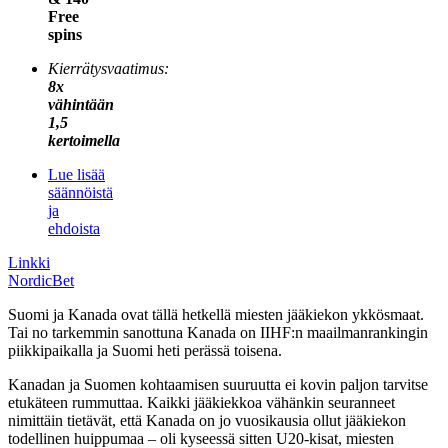
Free
spins
Kierrätysvaatimus:
8x
vähintään
1,5
kertoimella
Lue lisää
säännöistä
ja
ehdoista
Linkki
NordicBet
Suomi ja Kanada ovat tällä hetkellä miesten jääkiekon ykkösmaat.
Tai no tarkemmin sanottuna Kanada on IIHF:n maailmanrankingin
piikkipaikalla ja Suomi heti perässä toisena.
Kanadan ja Suomen kohtaamisen suuruutta ei kovin paljon tarvitse
etukäteen rummuttaa. Kaikki jääkiekkoa vähänkin seuranneet
nimittäin tietävät, että Kanada on jo vuosikausia ollut jääkiekon
todellinen huippumaa – oli kyseessä sitten U20-kisat, miesten