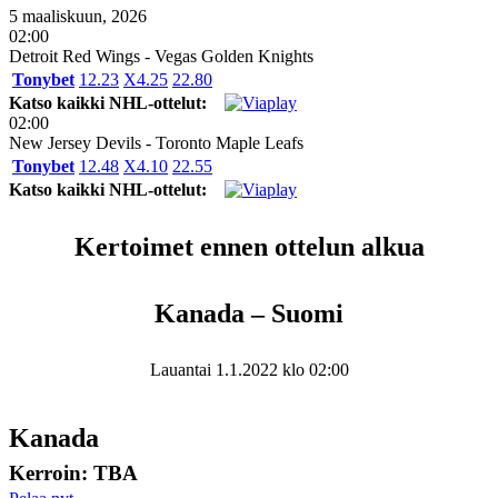
5 maaliskuun, 2026
02:00
Detroit Red Wings - Vegas Golden Knights
Tonybet
1
2.23
X
4.25
2
2.80
Katso kaikki NHL-ottelut:
02:00
New Jersey Devils - Toronto Maple Leafs
Tonybet
1
2.48
X
4.10
2
2.55
Katso kaikki NHL-ottelut:
Kertoimet ennen ottelun alkua
Kanada – Suomi
Lauantai 1.1.2022 klo 02:00
Kanada
Kerroin: TBA