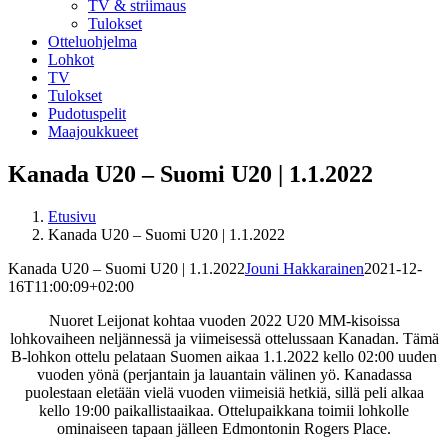
TV & striimaus
Tulokset
Otteluohjelma
Lohkot
TV
Tulokset
Pudotuspelit
Maajoukkueet
Kanada U20 – Suomi U20 | 1.1.2022
Etusivu
Kanada U20 – Suomi U20 | 1.1.2022
Kanada U20 – Suomi U20 | 1.1.2022
Jouni Hakkarainen
2021-12-
16T11:00:09+02:00
Nuoret Leijonat kohtaa vuoden 2022 U20 MM-kisoissa
lohkovaiheen neljännessä ja viimeisessä ottelussaan Kanadan. Tämä
B-lohkon ottelu pelataan Suomen aikaa 1.1.2022 kello 02:00 uuden
vuoden yönä (perjantain ja lauantain välinen yö. Kanadassa
puolestaan eletään vielä vuoden viimeisiä hetkiä, sillä peli alkaa
kello 19:00 paikallistaaikaa. Ottelupaikkana toimii lohkolle
ominaiseen tapaan jälleen Edmontonin Rogers Place.