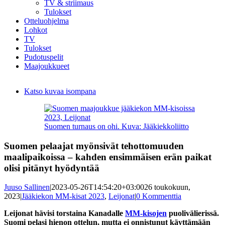
TV & striimaus
Tulokset
Otteluohjelma
Lohkot
TV
Tulokset
Pudotuspelit
Maajoukkueet
Katso kuvaa isompana
Suomen turnaus on ohi. Kuva: Jääkiekkoliitto
Suomen pelaajat myönsivät tehottomuuden
maalipaikoissa – kahden ensimmäisen erän paikat
olisi pitänyt hyödyntää
Juuso Sallinen
|
2023-05-26T14:54:20+03:00
26 toukokuun,
2023
|
Jääkiekon MM-kisat 2023
,
Leijonat
|
0 Kommenttia
Leijonat hävisi torstaina Kanadalle
MM-kisojen
puolivälierissä.
Suomi pelasi hienon ottelun, mutta ei onnistunut käyttämään