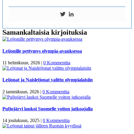
Samankaltaisia kirjoituksia
Leijonille pettymys olympia-avauksessa
11 helmikuun, 2026
|
0 Kommenttia
Leijonat ja Naisleijonat valittu olympialaisiin
2 tammikuun, 2026
|
0 Kommenttia
Puljujärvi laukoi Suomelle voiton jatkoajalla
14 joulukuun, 2025
|
0 Kommenttia