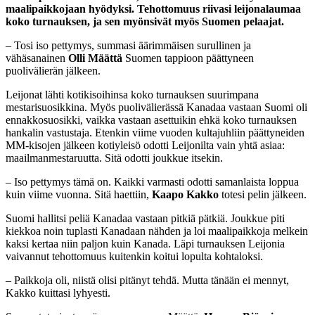
maalipaikkojaan hyödyksi. Tehottomuus riivasi leijonalaumaa
koko turnauksen, ja sen myönsivät myös Suomen pelaajat.
– Tosi iso pettymys, summasi äärimmäisen surullinen ja
vähäsanainen
Olli Määttä
Suomen tappioon päättyneen
puolivälierän jälkeen.
Leijonat lähti kotikisoihinsa koko turnauksen suurimpana
mestarisuosikkina. Myös puolivälierässä Kanadaa vastaan Suomi oli
ennakkosuosikki, vaikka vastaan asettuikin ehkä koko turnauksen
hankalin vastustaja. Etenkin viime vuoden kultajuhliin päättyneiden
MM-kisojen jälkeen kotiyleisö odotti Leijonilta vain yhtä asiaa:
maailmanmestaruutta. Sitä odotti joukkue itsekin.
– Iso pettymys tämä on. Kaikki varmasti odotti samanlaista loppua
kuin viime vuonna. Sitä haettiin,
Kaapo
Kakko
totesi pelin jälkeen.
Suomi hallitsi peliä Kanadaa vastaan pitkiä pätkiä. Joukkue piti
kiekkoa noin tuplasti Kanadaan nähden ja loi maalipaikkoja melkein
kaksi kertaa niin paljon kuin Kanada. Läpi turnauksen Leijonia
vaivannut tehottomuus kuitenkin koitui lopulta kohtaloksi.
– Paikkoja oli, niistä olisi pitänyt tehdä. Mutta tänään ei mennyt,
Kakko kuittasi lyhyesti.