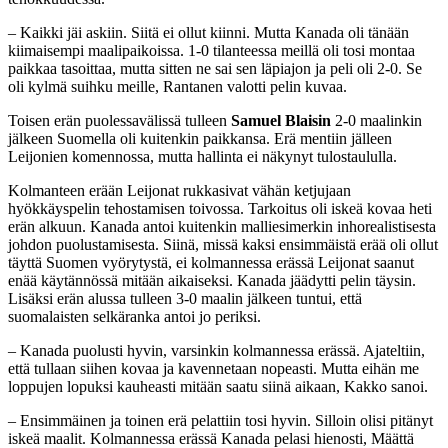
– Kaikki jäi askiin. Siitä ei ollut kiinni. Mutta Kanada oli tänään
kiimaisempi maalipaikoissa. 1-0 tilanteessa meillä oli tosi montaa
paikkaa tasoittaa, mutta sitten ne sai sen läpiajon ja peli oli 2-0. Se
oli kylmä suihku meille, Rantanen valotti pelin kuvaa.
Toisen erän puolessavälissä tulleen
Samuel Blaisin
2-0 maalinkin
jälkeen Suomella oli kuitenkin paikkansa. Erä mentiin jälleen
Leijonien komennossa, mutta hallinta ei näkynyt tulostaululla.
Kolmanteen erään Leijonat rukkasivat vähän ketjujaan
hyökkäyspelin tehostamisen toivossa. Tarkoitus oli iskeä kovaa heti
erän alkuun. Kanada antoi kuitenkin malliesimerkin inhorealistisesta
johdon puolustamisesta. Siinä, missä kaksi ensimmäistä erää oli ollut
täyttä Suomen vyörytystä, ei kolmannessa erässä Leijonat saanut
enää käytännössä mitään aikaiseksi. Kanada jäädytti pelin täysin.
Lisäksi erän alussa tulleen 3-0 maalin jälkeen tuntui, että
suomalaisten selkäranka antoi jo periksi.
– Kanada puolusti hyvin, varsinkin kolmannessa erässä. Ajateltiin,
että tullaan siihen kovaa ja kavennetaan nopeasti. Mutta eihän me
loppujen lopuksi kauheasti mitään saatu siinä aikaan, Kakko sanoi.
– Ensimmäinen ja toinen erä pelattiin tosi hyvin. Silloin olisi pitänyt
iskeä maalit. Kolmannessa erässä Kanada pelasi hienosti, Määttä