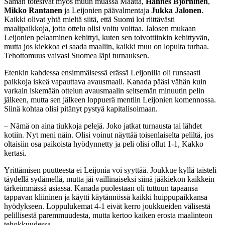
Saman totesivat myös muun muassa Määttä,
Hannes Björninen
,
Mikko Rantanen
ja Leijonien päävalmentaja
Jukka
Jalonen
.
Kaikki olivat yhtä mieltä siitä, että Suomi loi riittävästi
maalipaikkoja, jotta ottelu olisi voitu voittaa. Jalosen mukaan
Leijonien pelaaminen kehittyi, kuten sen toivottiinkin kehittyvän,
mutta jos kiekkoa ei saada maaliin, kaikki muu on lopulta turhaa.
Tehottomuus vaivasi Suomea läpi turnauksen.
Etenkin kahdessa ensimmäisessä erässä Leijonilla oli runsaasti
paikkoja iskeä vapauttava avausmaali. Kanada pääsi vähän kuin
varkain iskemään ottelun avausmaalin seitsemän minuutin pelin
jälkeen, mutta sen jälkeen loppuerä mentiin Leijonien komennossa.
Siinä kohtaa olisi pitänyt pystyä kapitalisoimaan.
– Nämä on aina tiukkoja pelejä. Joko jatkat turnausta tai lähdet
kotiin. Nyt meni näin. Olisi voinut näyttää toisenlaiselta peliltä, jos
oltaisiin osa paikoista hyödynnetty ja peli olisi ollut 1-1, Kakko
kertasi.
Yrittämisen puutteesta ei Leijonia voi syyttää. Joukkue kyllä taisteli
täydellä sydämellä, mutta jäi vaillinaiseksi siinä jääkiekon kaikkein
tärkeimmässä asiassa. Kanada puolestaan oli tuttuun tapaansa
tappavan kliininen ja käytti käytännössä kaikki huippupaikkansa
hyödykseen. Loppulukemat 4-1 eivät kerro joukkueiden välisestä
pelillisestä paremmuudesta, mutta kertoo kaiken erosta maalinteon
tehokkuudessa.