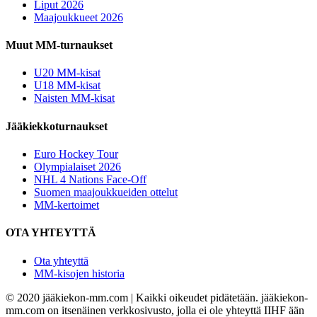
Liput 2026
Maajoukkueet 2026
Muut MM-turnaukset
U20 MM-kisat
U18 MM-kisat
Naisten MM-kisat
Jääkiekkoturnaukset
Euro Hockey Tour
Olympialaiset 2026
NHL 4 Nations Face-Off
Suomen maajoukkueiden ottelut
MM-kertoimet
OTA YHTEYTTÄ
Ota yhteyttä
MM-kisojen historia
© 2020 jääkiekon-mm.com | Kaikki oikeudet pidätetään. jääkiekon-
mm.com on itsenäinen verkkosivusto, jolla ei ole yhteyttä IIHF ään