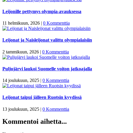
Leijonille pettymys olympia-avauksessa
11 helmikuun, 2026
|
0 Kommenttia
Leijonat ja Naisleijonat valittu olympialaisiin
2 tammikuun, 2026
|
0 Kommenttia
Puljujärvi laukoi Suomelle voiton jatkoajalla
14 joulukuun, 2025
|
0 Kommenttia
Leijonat taipui jälleen Ruotsin kyydissä
13 joulukuun, 2025
|
0 Kommenttia
Kommentoi aihetta...