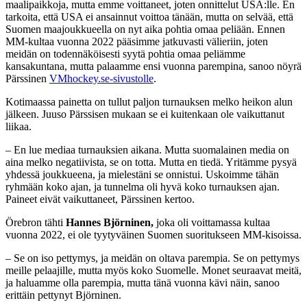
maalipaikkoja, mutta emme voittaneet, joten onnittelut USA:lle. En
tarkoita, että USA ei ansainnut voittoa tänään, mutta on selvää, että
Suomen maajoukkueella on nyt aika pohtia omaa peliään. Ennen
MM-kultaa vuonna 2022 pääsimme jatkuvasti välieriin, joten
meidän on todennäköisesti syytä pohtia omaa peliämme
kansakuntana, mutta palaamme ensi vuonna parempina, sanoo nöyrä
Pärssinen
VMhockey.se-sivustolle
.
Kotimaassa painetta on tullut paljon turnauksen melko heikon alun
jälkeen. Juuso Pärssisen mukaan se ei kuitenkaan ole vaikuttanut
liikaa.
– En lue mediaa turnauksien aikana. Mutta suomalainen media on
aina melko negatiivista, se on totta. Mutta en tiedä. Yritämme pysyä
yhdessä joukkueena, ja mielestäni se onnistui. Uskoimme tähän
ryhmään koko ajan, ja tunnelma oli hyvä koko turnauksen ajan.
Paineet eivät vaikuttaneet, Pärssinen kertoo.
Örebron tähti
Hannes Björninen,
joka oli voittamassa kultaa
vuonna 2022, ei ole tyytyväinen Suomen suoritukseen MM-kisoissa.
– Se on iso pettymys, ja meidän on oltava parempia. Se on pettymys
meille pelaajille, mutta myös koko Suomelle. Monet seuraavat meitä,
ja haluamme olla parempia, mutta tänä vuonna kävi näin, sanoo
erittäin pettynyt Björninen.