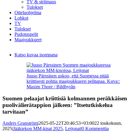
TV & striimaus
Tulokset
Otteluohjelma
Lohkot
TV
Tulokset
Pudotuspelit
Maajoukkueet
Katso kuvaa isompana
Juuso Pärssinen uskoo, että Suomessa pitää
kriittisesti pohtia maajoukkueen pelitapaa. Kuva::
Maxim Thore / Bildbyrån
Suomen pelaajat kriittisiä kolmannen peräkkäisen
puolivälierätappion jälkeen: ”Itsetutkiskelua
tarvitaan”
Anders Granström
|
2025-05-22T20:46:53+03:00
22 toukokuun,
2025
|
Jääkiekon MM-kisat 2025
,
Leijonat
|
0 Kommenttia