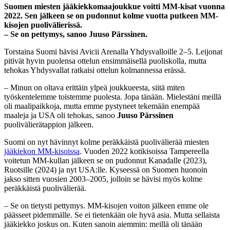
Suomen miesten jääkiekkomaajoukkue voitti MM-kisat vuonna
2022. Sen jälkeen se on pudonnut kolme vuotta putkeen MM-
kisojen puolivälierissä.
– Se on pettymys, sanoo Juuso Pärssinen.
Torstaina Suomi hävisi Avicii Arenalla Yhdysvalloille 2–5. Leijonat
pitivät hyvin puolensa ottelun ensimmäisellä puoliskolla, mutta
tehokas Yhdysvallat ratkaisi ottelun kolmannessa erässä.
– Minun on oltava erittäin ylpeä joukkueesta, siitä miten
työskentelemme toistemme puolesta. Jopa tänään. Mielestäni meillä
oli maalipaikkoja, mutta emme pystyneet tekemään enempää
maaleja ja USA oli tehokas, sanoo
Juuso Pärssinen
puolivälierätappion jälkeen.
Suomi on nyt hävinnyt kolme peräkkäistä puolivälierää miesten
jääkiekon MM-kisoissa
. Vuoden 2022 kotikisoissa Tampereella
voitetun MM-kullan jälkeen se on pudonnut Kanadalle (2023),
Ruotsille (2024) ja nyt USA:lle. Kyseessä on Suomen huonoin
jakso sitten vuosien 2003–2005, jolloin se hävisi myös kolme
peräkkäistä puolivälierää.
– Se on tietysti pettymys. MM-kisojen voiton jälkeen emme ole
päässeet pidemmälle. Se ei tietenkään ole hyvä asia. Mutta sellaista
jääkiekko joskus on. Kuten sanoin aiemmin: meillä oli tänään