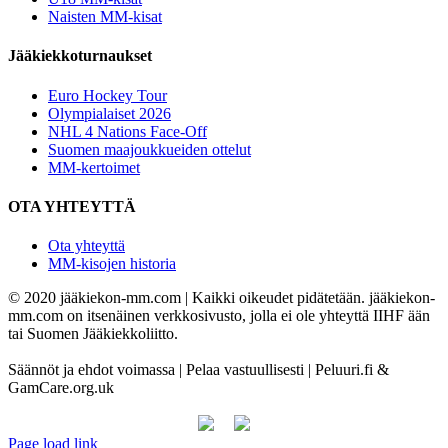
Naisten MM-kisat
Jääkiekkoturnaukset
Euro Hockey Tour
Olympialaiset 2026
NHL 4 Nations Face-Off
Suomen maajoukkueiden ottelut
MM-kertoimet
OTA YHTEYTTÄ
Ota yhteyttä
MM-kisojen historia
© 2020 jääkiekon-mm.com | Kaikki oikeudet pidätetään. jääkiekon-
mm.com on itsenäinen verkkosivusto, jolla ei ole yhteyttä IIHF ään
tai Suomen Jääkiekkoliitto.
Säännöt ja ehdot voimassa | Pelaa vastuullisesti | Peluuri.fi &
GamCare.org.uk
Page load link