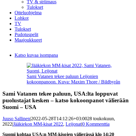
TV & striimaus
Tulokset
Otteluohjelma
Lohkot
TV
Tulokset
Pudotuspelit
Maajoukkueet
Katso kuvaa isompana
Sami Vatanen tekee paluun Leijonien
kokoonpanoon. Kuva: Maxim Thore / Bildbyrån
Sami Vatanen tekee paluun, USA:lta loppuvat
puolustajat kesken – katso kokoonpanot välierään
Suomi – USA
Juuso Sallinen
|
2022-05-28T14:12:26+03:00
28 toukokuun,
2022
|
Jääkiekon MM-kisat 2022
,
Leijonat
|
0 Kommenttia
Suomi kohtaa USA:n MM-kisojen välierässä klo 14:20