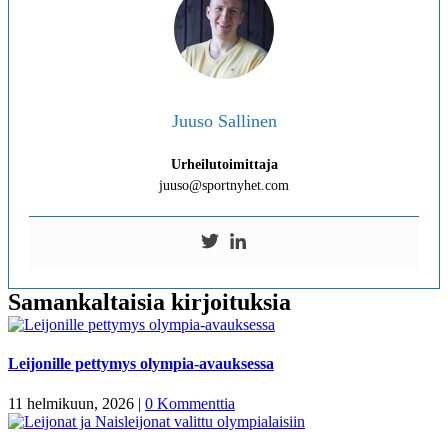
Juuso Sallinen
Urheilutoimittaja
juuso@sportnyhet.com
Samankaltaisia kirjoituksia
Leijonille pettymys olympia-avauksessa
11 helmikuun, 2026
|
0 Kommenttia