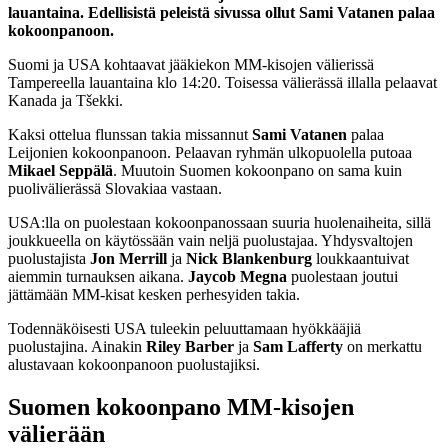
lauantaina. Edellisistä peleistä sivussa ollut Sami Vatanen palaa
kokoonpanoon.
Suomi ja USA kohtaavat jääkiekon MM-kisojen välierissä
Tampereella lauantaina klo 14:20. Toisessa välierässä illalla pelaavat
Kanada ja Tšekki.
Kaksi ottelua flunssan takia missannut
Sami Vatanen
palaa
Leijonien kokoonpanoon. Pelaavan ryhmän ulkopuolella putoaa
Mikael Seppälä
. Muutoin Suomen kokoonpano on sama kuin
puolivälierässä Slovakiaa vastaan.
USA:lla on puolestaan kokoonpanossaan suuria huolenaiheita, sillä
joukkueella on käytössään vain neljä puolustajaa. Yhdysvaltojen
puolustajista
Jon Merrill
ja
Nick Blankenburg
loukkaantuivat
aiemmin turnauksen aikana.
Jaycob Megna
puolestaan joutui
jättämään MM-kisat kesken perhesyiden takia.
Todennäköisesti USA tuleekin peluuttamaan hyökkääjiä
puolustajina. Ainakin
Riley Barber
ja
Sam Lafferty
on merkattu
alustavaan kokoonpanoon puolustajiksi.
Suomen kokoonpano MM-kisojen
välierään