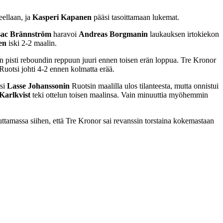
eellaan, ja
Kasperi Kapanen
pääsi tasoittamaan lukemat.
sac Brännström
haravoi
Andreas
Borgmanin
laukauksen irtokiekon
en
iski 2-2 maalin.
n pisti reboundin reppuun juuri ennen toisen erän loppua. Tre Kronor
Ruotsi johti 4-2 ennen kolmatta erää.
asi
Lasse Johanssonin
Ruotsin maalilla ulos tilanteesta, mutta onnistui
Karlkvist
teki ottelun toisen maalinsa. Vain minuuttia myöhemmin
uttamassa siihen, että Tre Kronor sai revanssin torstaina kokemastaan