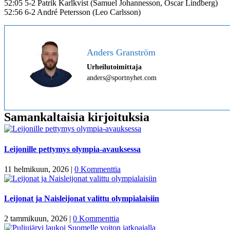
52:05 5-2 Patrik Karlkvist (Samuel Johannesson, Oscar Lindberg)
52:56 6-2 André Petersson (Leo Carlsson)
Anders Granström
Urheilutoimittaja
anders@sportnyhet.com
Samankaltaisia kirjoituksia
Leijonille pettymys olympia-avauksessa
11 helmikuun, 2026
|
0 Kommenttia
Leijonat ja Naisleijonat valittu olympialaisiin
2 tammikuun, 2026
|
0 Kommenttia