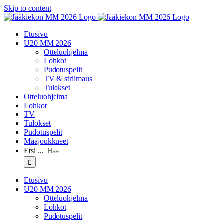
Skip to content
Etusivu
U20 MM 2026
Otteluohjelma
Lohkot
Pudotuspelit
TV & striimaus
Tulokset
Otteluohjelma
Lohkot
TV
Tulokset
Pudotuspelit
Maajoukkueet
Etsi ...
Etusivu
U20 MM 2026
Otteluohjelma
Lohkot
Pudotuspelit