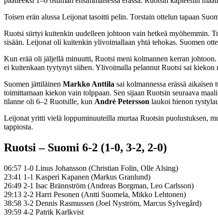
päätteeksi 1–0 osuman ensimmäisessä erässä. Ruotsin kapteenin maali
Toisen erän alussa Leijonat tasoitti pelin. Torstain ottelun tapaan Suo
Ruotsi siirtyi kuitenkin uudelleen johtoon vain hetkeä myöhemmin. Tre
sisään. Leijonat oli kuitenkin ylivoimallaan yhtä tehokas. Suomen ott
Kun erää oli jäljellä minuutti, Ruotsi meni kolmannen kerran johtoon.
ei kuitenkaan tyytynyt siihen. Ylivoimalla pelannut Ruotsi sai kiekon 
Suomen jättiläinen
Markko Anttila
sai kolmannessa erässä aikaisen tu
toimittamaan kiekon vain tolppaan. Sen sijaan Ruotsin seuraava maali 
tilanne oli 6–2 Ruotsille, kun
André
Petersson
laukoi hienon rystyl
Leijonat yritti vielä loppuminuuteilla murtaa Ruotsin puolustuksen, mu
tappiosta.
Ruotsi – Suomi 6-2 (1-0, 3-2, 2-0)
06:57 1-0 Linus Johansson (Christian Folin, Olle Alsing)
23:41 1-1 Kasperi Kapanen (Markus Granlund)
26:49 2-1 Isac Brännström (Andreas Borgman, Leo Carlsson)
29:13 2-2 Harri Pesonen (Antti Suomela, Mikko Lehtonen)
38:58 3-2 Dennis Rasmussen (Joel Nyström, Marcus Sylvegård)
39:59 4-2 Patrik Karlkvist