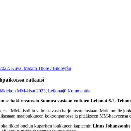
a 2022. Kuva: Maxim Thore / Bildbyrån
ipaikoissa ratkaisi
ääkiekon MM-kisat 2023
,
Leijonat
|
0 Kommenttia
n se haki revanssin Suomea vastaan voittaen Leijonat 6-2. Tehomi
hdesta MM-kisoihin valmistavasta harjoitusottelustaan. Molemmille joukku
 paikastaan maajoukkueen kokoonpanossa ja pitääkseen MM-haaveensa e
 joka rikkoi ottelun kuparisen joukkueen kapteenin
Linus Johanssonin