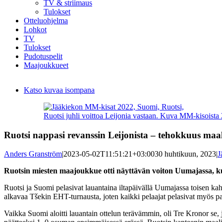
TV & striimaus
Tulokset
Otteluohjelma
Lohkot
TV
Tulokset
Pudotuspelit
Maajoukkueet
Katso kuvaa isompana
Ruotsi juhli voittoa Leijonia vastaan. Kuva MM-kisoist
Ruotsi nappasi revanssin Leijonista – tehokkuus maal
Anders Granström
|
2023-05-02T11:51:21+03:00
30 huhtikuun, 2023
|
J
Ruotsin miesten maajoukkue otti näyttävän voiton Uumajassa, ku
Ruotsi ja Suomi pelasivat lauantaina iltapäivällä Uumajassa toisen ka
alkavaa Tšekin EHT-turnausta, joten kaikki pelaajat pelasivat myös
Vaikka Suomi aloitti lauantain ottelun terävämmin, oli Tre Kronor se,