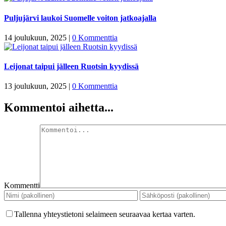
Puljujärvi laukoi Suomelle voiton jatkoajalla
14 joulukuun, 2025
|
0 Kommenttia
Leijonat taipui jälleen Ruotsin kyydissä
13 joulukuun, 2025
|
0 Kommenttia
Kommentoi aihetta...
Kommentti
Tallenna yhteystietoni selaimeen seuraavaa kertaa varten.