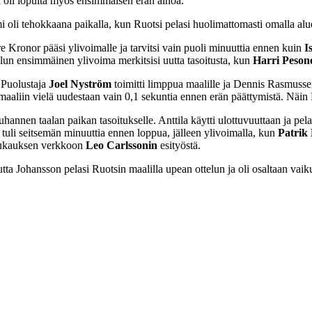
 oli lopulta myös ensimmäisen erän ainoa.
mi oli tehokkaana paikalla, kun Ruotsi pelasi huolimattomasti omalla alu
 Kronor pääsi ylivoimalle ja tarvitsi vain puoli minuuttia ennen kuin
I
elun ensimmäinen ylivoima merkitsisi uutta tasoitusta, kun
Harri Peson
 Puolustaja
Joel Nyström
toimitti limppua maalille ja Dennis Rasmusse
maaliin vielä uudestaan vain 0,1 sekuntia ennen erän päättymistä. Näin 
hannen taalan paikan tasoitukselle. Anttila käytti ulottuvuuttaan ja pel
tuli seitsemän minuuttia ennen loppua, jälleen ylivoimalla, kun
Patrik 
aukauksen verkkoon
Leo Carlssonin
esityöstä.
tta Johansson pelasi Ruotsin maalilla upean ottelun ja oli osaltaan vaik