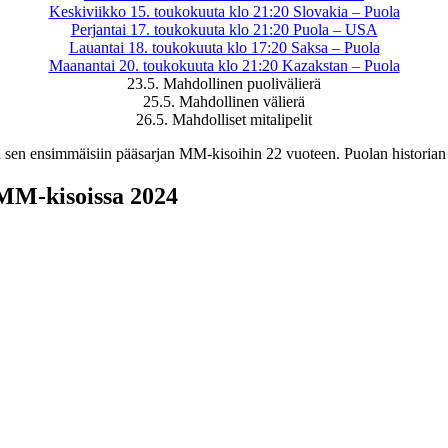
Keskiviikko 15. toukokuuta klo 21:20 Slovakia – Puola
Perjantai 17. toukokuuta klo 21:20 Puola – USA
Lauantai 18. toukokuuta klo 17:20 Saksa – Puola
Maanantai 20. toukokuuta klo 21:20 Kazakstan – Puola
23.5. Mahdollinen puolivälierä
25.5. Mahdollinen välierä
26.5. Mahdolliset mitalipelit
 sen ensimmäisiin pääsarjan MM-kisoihin 22 vuoteen. Puolan historian 
MM-kisoissa 2024