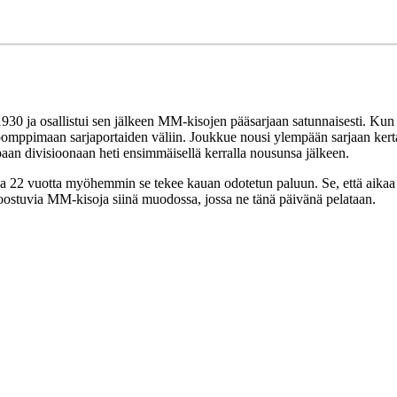
ja osallistui sen jälkeen MM-kisojen pääsarjaan satunnaisesti. Kun ka
in pomppimaan sarjaportaiden väliin. Joukkue nousi ylempään sarjaan kert
aan divisioonaan heti ensimmäisellä kerralla nousunsa jälkeen.
 22 vuotta myöhemmin se tekee kauan odotetun paluun. Se, että aikaa on
koostuvia MM-kisoja siinä muodossa, jossa ne tänä päivänä pelataan.