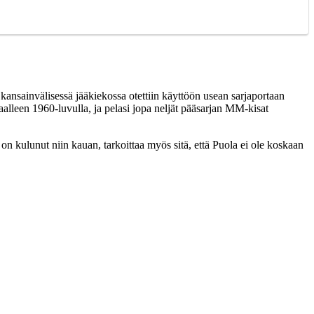
nsainvälisessä jääkiekossa otettiin käyttöön usean sarjaportaan
aalleen 1960-luvulla, ja pelasi jopa neljät pääsarjan MM-kisat
 kulunut niin kauan, tarkoittaa myös sitä, että Puola ei ole koskaan