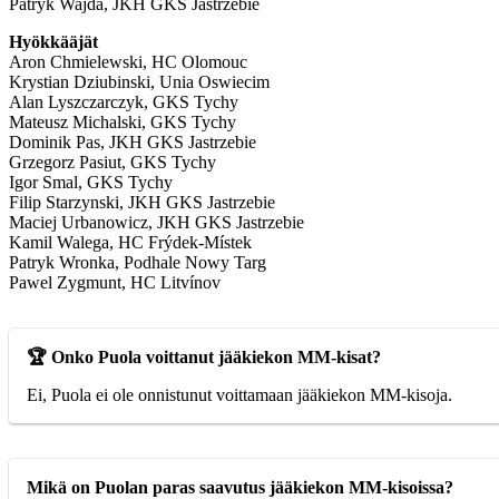
Patryk Wajda, JKH GKS Jastrzebie
Hyökkääjät
Aron Chmielewski, HC Olomouc
Krystian Dziubinski, Unia Oswiecim
Alan Lyszczarczyk, GKS Tychy
Mateusz Michalski, GKS Tychy
Dominik Pas, JKH GKS Jastrzebie
Grzegorz Pasiut, GKS Tychy
Igor Smal, GKS Tychy
Filip Starzynski, JKH GKS Jastrzebie
Maciej Urbanowicz, JKH GKS Jastrzebie
Kamil Walega, HC Frýdek-Místek
Patryk Wronka, Podhale Nowy Targ
Pawel Zygmunt, HC Litvínov
🏆 Onko Puola voittanut jääkiekon MM-kisat?
Ei, Puola ei ole onnistunut voittamaan jääkiekon MM-kisoja.
Mikä on Puolan paras saavutus jääkiekon MM-kisoissa?