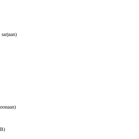
 sarjaan)
ioonaan)
1B)