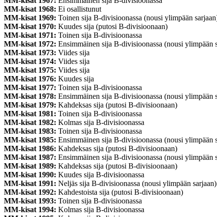
MM-kisat 1967:
Ensimmäinen sija B-divisioonassa
MM-kisat 1968:
Ei osallistunut
MM-kisat 1969:
Toinen sija B-divisioonassa (nousi ylimpään sarjaan
MM-kisat 1970:
Kuudes sija (putosi B-divisioonaan)
MM-kisat 1971:
Toinen sija B-divisioonassa
MM-kisat 1972:
Ensimmäinen sija B-divisioonassa (nousi ylimpään s
MM-kisat 1973:
Viides sija
MM-kisat 1974:
Viides sija
MM-kisat 1975:
Viides sija
MM-kisat 1976:
Kuudes sija
MM-kisat 1977:
Toinen sija B-divisioonassa
MM-kisat 1978:
Ensimmäinen sija B-divisioonassa (nousi ylimpään s
MM-kisat 1979:
Kahdeksas sija (putosi B-divisioonaan)
MM-kisat 1981:
Toinen sija B-divisioonassa
MM-kisat 1982:
Kolmas sija B-divisioonassa
MM-kisat 1983:
Toinen sija B-divisioonassa
MM-kisat 1985:
Ensimmäinen sija B-divisioonassa (nousi ylimpään s
MM-kisat 1986:
Kahdeksas sija (putosi B-divisioonaan)
MM-kisat 1987:
Ensimmäinen sija B-divisioonassa (nousi ylimpään s
MM-kisat 1989:
Kahdeksas sija (putosi B-divisioonaan)
MM-kisat 1990:
Kuudes sija B-divisioonassa
MM-kisat 1991:
Neljäs sija B-divisioonassa (nousi ylimpään sarjaan)
MM-kisat 1992:
Kahdestoista sija (putosi B-divisioonaan)
MM-kisat 1993:
Toinen sija B-divisioonassa
MM-kisat 1994:
Kolmas sija B-divisioonassa