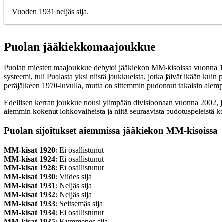
Vuoden 1931 neljäs sija.
Puolan
jääkiekkomaajoukkue
Puolan miesten maajoukkue debytoi jääkiekon MM-kisoissa vuonna 1930 
systeemi, tuli Puolasta yksi niistä joukkueista, jotka jäivät ikään ku
peräjälkeen 1970-luvulla, mutta on sittemmin pudonnut takaisin alemp
Edellisen kerran joukkue nousi ylimpään divisioonaan vuonna 2002, ja
aiemmin kokenut lohkovaiheista ja niitä seuraavista pudotuspeleistä 
Puolan sijoitukset aiemmissa jääkiekon MM-kisoissa
MM-kisat 1920:
Ei osallistunut
MM-kisat 1924:
Ei osallistunut
MM-kisat 1928:
Ei osallistunut
MM-kisat 1930:
Viides sija
MM-kisat 1931:
Neljäs sija
MM-kisat 1932:
Neljäs sija
MM-kisat 1933:
Seitsemäs sija
MM-kisat 1934:
Ei osallistunut
MM-kisat 1935:
Kymmenes sija