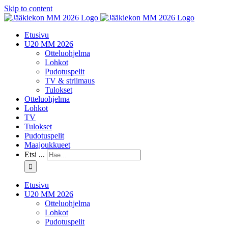
Skip to content
Etusivu
U20 MM 2026
Otteluohjelma
Lohkot
Pudotuspelit
TV & striimaus
Tulokset
Otteluohjelma
Lohkot
TV
Tulokset
Pudotuspelit
Maajoukkueet
Etsi ...
Etusivu
U20 MM 2026
Otteluohjelma
Lohkot
Pudotuspelit