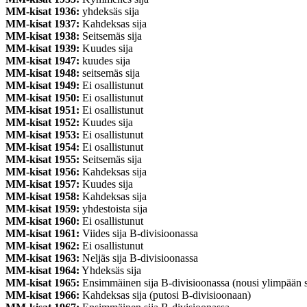
MM-kisat 1936:
yhdeksäs sija
MM-kisat 1937:
Kahdeksas sija
MM-kisat 1938:
Seitsemäs sija
MM-kisat 1939:
Kuudes sija
MM-kisat 1947:
kuudes sija
MM-kisat 1948:
seitsemäs sija
MM-kisat 1949:
Ei osallistunut
MM-kisat 1950:
Ei osallistunut
MM-kisat 1951:
Ei osallistunut
MM-kisat 1952:
Kuudes sija
MM-kisat 1953:
Ei osallistunut
MM-kisat 1954:
Ei osallistunut
MM-kisat 1955:
Seitsemäs sija
MM-kisat 1956:
Kahdeksas sija
MM-kisat 1957:
Kuudes sija
MM-kisat 1958:
Kahdeksas sija
MM-kisat 1959:
yhdestoista sija
MM-kisat 1960:
Ei osallistunut
MM-kisat 1961:
Viides sija B-divisioonassa
MM-kisat 1962:
Ei osallistunut
MM-kisat 1963:
Neljäs sija B-divisioonassa
MM-kisat 1964:
Yhdeksäs sija
MM-kisat 1965:
Ensimmäinen sija B-divisioonassa (nousi ylimpään s
MM-kisat 1966:
Kahdeksas sija (putosi B-divisioonaan)