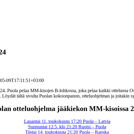
24
05-09T17:11:51+03:00
024. Puola pelaa MM-kisojen B-lohkossa, joka pelaa kaikki ottelunsa 
 Löydät tältä sivulta Puolan kokoonpanon, otteluohjelman ja joitakin sy
lan otteluohjelma jääkiekon MM-kisoissa 
Lauantai 11. toukokuuta 17:20 Puola – Latvia
Sunnuntai 12.5. klo 21:20 Ruotsi – Puola
Tiistai 14. toukokuuta 21:20 Puola – Ranska