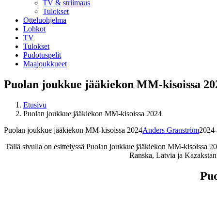
TV & striimaus
Tulokset
Otteluohjelma
Lohkot
TV
Tulokset
Pudotuspelit
Maajoukkueet
Puolan joukkue jääkiekon MM-kisoissa 20
Etusivu
Puolan joukkue jääkiekon MM-kisoissa 2024
Puolan joukkue jääkiekon MM-kisoissa 2024
Anders Granström
2024-
Tällä sivulla on esittelyssä Puolan joukkue jääkiekon MM-kisoissa 2
Ranska, Latvia ja Kazakstan.
Puo