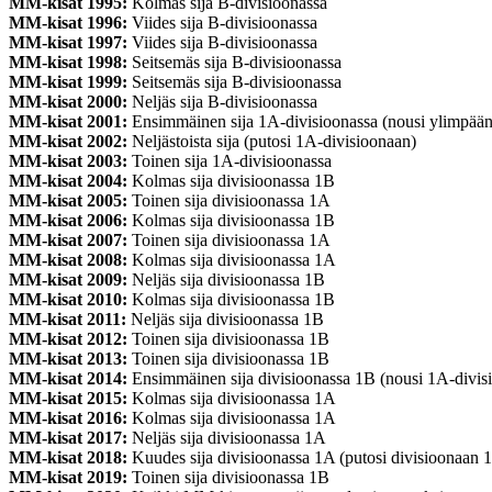
MM-kisat 1995:
Kolmas sija B-divisioonassa
MM-kisat 1996:
Viides sija B-divisioonassa
MM-kisat 1997:
Viides sija B-divisioonassa
MM-kisat 1998:
Seitsemäs sija B-divisioonassa
MM-kisat 1999:
Seitsemäs sija B-divisioonassa
MM-kisat 2000:
Neljäs sija B-divisioonassa
MM-kisat 2001:
Ensimmäinen sija 1A-divisioonassa (nousi ylimpään
MM-kisat 2002:
Neljästoista sija (putosi 1A-divisioonaan)
MM-kisat 2003:
Toinen sija 1A-divisioonassa
MM-kisat 2004:
Kolmas sija divisioonassa 1B
MM-kisat 2005:
Toinen sija divisioonassa 1A
MM-kisat 2006:
Kolmas sija divisioonassa 1B
MM-kisat 2007:
Toinen sija divisioonassa 1A
MM-kisat 2008:
Kolmas sija divisioonassa 1A
MM-kisat 2009:
Neljäs sija divisioonassa 1B
MM-kisat 2010:
Kolmas sija divisioonassa 1B
MM-kisat 2011:
Neljäs sija divisioonassa 1B
MM-kisat 2012:
Toinen sija divisioonassa 1B
MM-kisat 2013:
Toinen sija divisioonassa 1B
MM-kisat 2014:
Ensimmäinen sija divisioonassa 1B (nousi 1A-divis
MM-kisat 2015:
Kolmas sija divisioonassa 1A
MM-kisat 2016:
Kolmas sija divisioonassa 1A
MM-kisat 2017:
Neljäs sija divisioonassa 1A
MM-kisat 2018:
Kuudes sija divisioonassa 1A (putosi divisioonaan 
MM-kisat 2019:
Toinen sija divisioonassa 1B