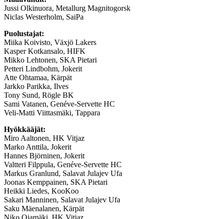
Jussi Olkinuora, Metallurg Magnitogorsk
Niclas Westerholm, SaiPa
Puolustajat:
Miika Koivisto, Växjö Lakers
Kasper Kotkansalo, HIFK
Mikko Lehtonen, SKA Pietari
Petteri Lindbohm, Jokerit
Atte Ohtamaa, Kärpät
Jarkko Parikka, Ilves
Tony Sund, Rögle BK
Sami Vatanen, Genéve-Servette HC
Veli-Matti Viittasmäki, Tappara
Hyökkääjät:
Miro Aaltonen, HK Vitjaz
Marko Anttila, Jokerit
Hannes Björninen, Jokerit
Valtteri Filppula, Genéve-Servette HC
Markus Granlund, Salavat Julajev Ufa
Joonas Kemppainen, SKA Pietari
Heikki Liedes, KooKoo
Sakari Manninen, Salavat Julajev Ufa
Saku Mäenalanen, Kärpät
Niko Ojamäki, HK Vitjaz