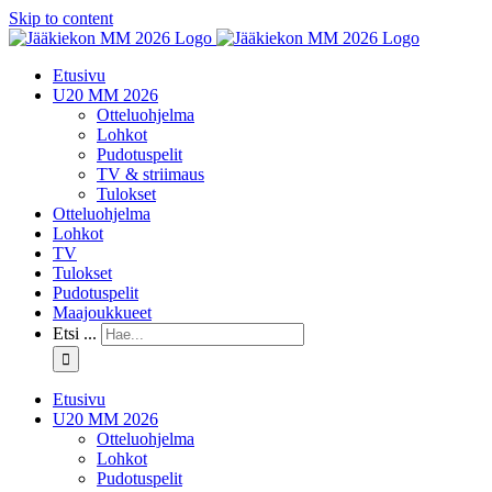
Skip to content
Etusivu
U20 MM 2026
Otteluohjelma
Lohkot
Pudotuspelit
TV & striimaus
Tulokset
Otteluohjelma
Lohkot
TV
Tulokset
Pudotuspelit
Maajoukkueet
Etsi ...
Etusivu
U20 MM 2026
Otteluohjelma
Lohkot
Pudotuspelit