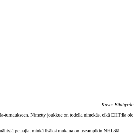
Kuva: Bildbyrån
la-turnaukseen. Nimetty joukkue on todella nimekäs, eikä EHT:lla ole
nähtyjä pelaajia, minkä lisäksi mukana on useampikin NHL:ää