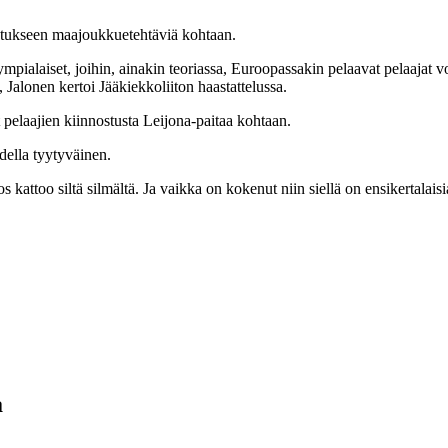
ostukseen maajoukkuetehtäviä kohtaan.
lympialaiset, joihin, ainakin teoriassa, Euroopassakin pelaavat pelaajat
Jalonen kertoi Jääkiekkoliiton haastattelussa.
pelaajien kiinnostusta Leijona-paitaa kohtaan.
della tyytyväinen.
 kattoo siltä silmältä. Ja vaikka on kokenut niin siellä on ensikertalais
a