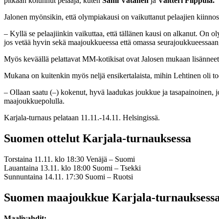
pitkään kolunnut pelaaja, kuten
Sami Vatanen
ja
Valtteri Filppula.
Jalonen myönsikin, että olympiakausi on vaikuttanut pelaajien kiinn
– Kyllä se pelaajiinkin vaikuttaa, että tällänen kausi on alkanut. On o
jos vetää hyvin sekä maajoukkueessa että omassa seurajoukkueessaan, 
Myös keväällä pelattavat MM-kotikisat ovat Jalosen mukaan lisänneet 
Mukana on kuitenkin myös neljä ensikertalaista, mihin Lehtinen oli to
– Ollaan saatu (–) kokenut, hyvä laadukas joukkue ja tasapainoinen, jos
maajoukkuepolulla.
Karjala-turnaus pelataan 11.11.-14.11. Helsingissä.
Suomen ottelut Karjala-turnauksessa
Torstaina 11.11. klo 18:30 Venäjä – Suomi
Lauantaina 13.11. klo 18:00 Suomi – Tsekki
Sunnuntaina 14.11. 17:30 Suomi – Ruotsi
Suomen maajoukkue Karjala-turnauksess
Maalivahdit: