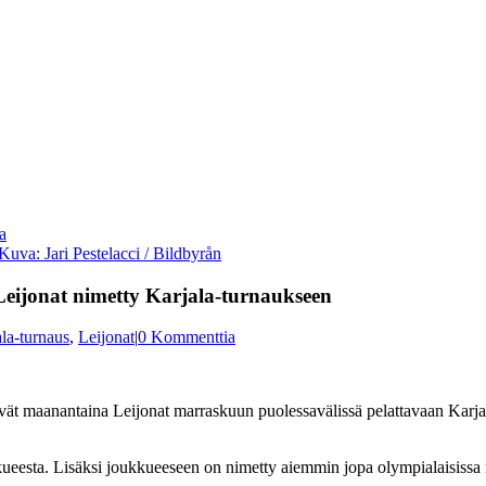
Kuva: Jari Pestelacci / Bildbyrån
eijonat nimetty Karjala-turnaukseen
la-turnaus
,
Leijonat
|
0 Kommenttia
ät maanantaina Leijonat marraskuun puolessavälissä pelattavaan Karja
eesta. Lisäksi joukkueeseen on nimetty aiemmin jopa olympialaisissa 