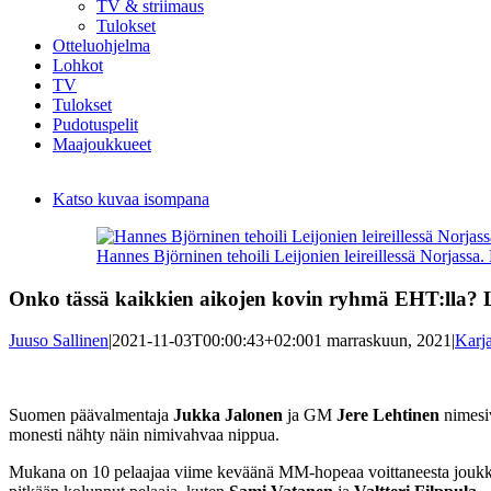
TV & striimaus
Tulokset
Otteluohjelma
Lohkot
TV
Tulokset
Pudotuspelit
Maajoukkueet
Katso kuvaa isompana
Hannes Björninen tehoili Leijonien leireillessä Norjassa. 
Onko tässä kaikkien aikojen kovin ryhmä EHT:lla? L
Juuso Sallinen
|
2021-11-03T00:00:43+02:00
1 marraskuun, 2021
|
Karja
Suomen päävalmentaja
Jukka Jalonen
ja GM
Jere Lehtinen
nimesiv
monesti nähty näin nimivahvaa nippua.
Mukana on 10 pelaajaa viime keväänä MM-hopeaa voittaneesta joukku