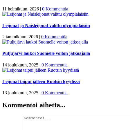
11 helmikuun, 2026
|
0 Kommenttia
Leijonat ja Naisleijonat valittu olympialaisiin
2 tammikuun, 2026
|
0 Kommenttia
Puljujärvi laukoi Suomelle voiton jatkoajalla
14 joulukuun, 2025
|
0 Kommenttia
Leijonat taipui jälleen Ruotsin kyydissä
13 joulukuun, 2025
|
0 Kommenttia
Kommentoi aihetta...