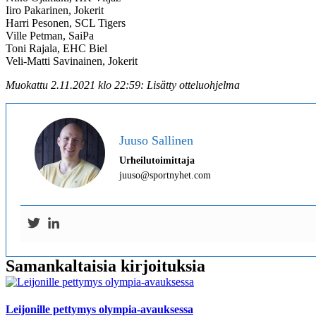
Iiro Pakarinen, Jokerit
Harri Pesonen, SCL Tigers
Ville Petman, SaiPa
Toni Rajala, EHC Biel
Veli-Matti Savinainen, Jokerit
Muokattu 2.11.2021 klo 22:59: Lisätty otteluohjelma
Juuso Sallinen
Urheilutoimittaja
juuso@sportnyhet.com
Samankaltaisia kirjoituksia
Leijonille pettymys olympia-avauksessa