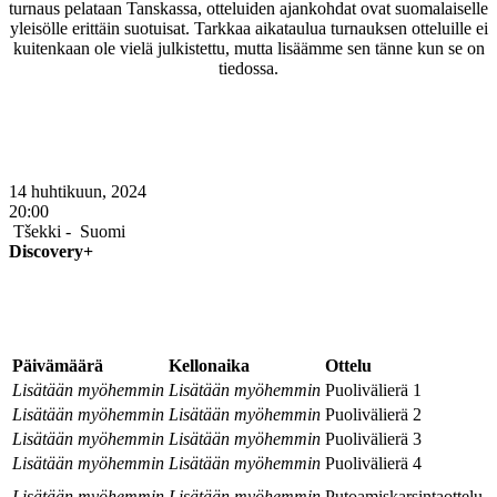
turnaus pelataan Tanskassa, otteluiden ajankohdat ovat suomalaiselle
yleisölle erittäin suotuisat. Tarkkaa aikataulua turnauksen otteluille ei
kuitenkaan ole vielä julkistettu, mutta lisäämme sen tänne kun se on
tiedossa.
Täydellinen TV-ohjelma naisten MM-
kisoille 2026
14 huhtikuun, 2024
20:00
Tšekki -
Suomi
Discovery+
TV-lähetykset jääkiekon naisten MM-
kisojen 2026 pudotuspeleille
Päivämäärä
Kellonaika
Ottelu
Lisätään myöhemmin
Lisätään myöhemmin
Puolivälierä 1
Lisätään myöhemmin
Lisätään myöhemmin
Puolivälierä 2
Lisätään myöhemmin
Lisätään myöhemmin
Puolivälierä 3
Lisätään myöhemmin
Lisätään myöhemmin
Puolivälierä 4
Lisätään myöhemmin
Lisätään myöhemmin
Putoamiskarsintaottelu