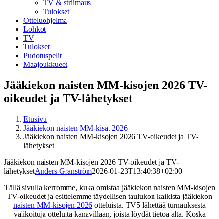
TV & striimaus
Tulokset
Otteluohjelma
Lohkot
TV
Tulokset
Pudotuspelit
Maajoukkueet
Jääkiekon naisten MM-kisojen 2026 TV-
oikeudet ja TV-lähetykset
Etusivu
Jääkiekon naisten MM-kisat 2026
Jääkiekon naisten MM-kisojen 2026 TV-oikeudet ja TV-
lähetykset
Jääkiekon naisten MM-kisojen 2026 TV-oikeudet ja TV-
lähetykset
Anders Granström
2026-01-23T13:40:38+02:00
Tällä sivulla kerromme, kuka omistaa jääkiekon naisten MM-kisojen
TV-oikeudet ja esittelemme täydellisen taulukon kaikista jääkiekon
naisten MM-kisojen 2026
otteluista. TV5 lähettää turnauksesta
valikoituja otteluita kanavillaan, joista löydät tietoa alta. Koska