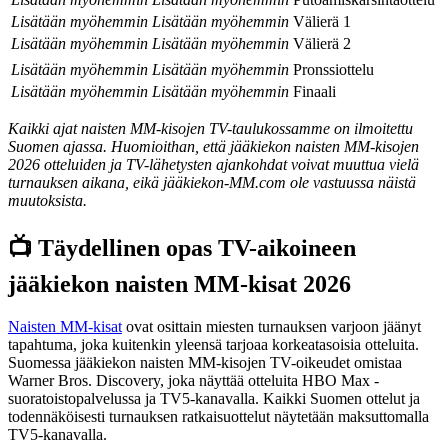
Lisätään myöhemmin
Lisätään myöhemmin
Välierä 1
Lisätään myöhemmin
Lisätään myöhemmin
Välierä 2
Lisätään myöhemmin
Lisätään myöhemmin
Pronssiottelu
Lisätään myöhemmin
Lisätään myöhemmin
Finaali
Kaikki ajat naisten MM-kisojen TV-taulukossamme on ilmoitettu
Suomen ajassa. Huomioithan, että jääkiekon naisten MM-kisojen
2026 otteluiden ja TV-lähetysten ajankohdat voivat muuttua vielä
turnauksen aikana, eikä jääkiekon-MM.com ole vastuussa näistä
muutoksista.
📺 Täydellinen opas TV-aikoineen
jääkiekon naisten MM-kisat 2026
Naisten MM-kisat
ovat osittain miesten turnauksen varjoon jäänyt
tapahtuma, joka kuitenkin yleensä tarjoaa korkeatasoisia otteluita.
Suomessa jääkiekon naisten MM-kisojen TV-oikeudet omistaa
Warner Bros. Discovery, joka näyttää otteluita HBO Max -
suoratoistopalvelussa ja TV5-kanavalla. Kaikki Suomen ottelut ja
todennäköisesti turnauksen ratkaisuottelut näytetään maksuttomalla
TV5-kanavalla.