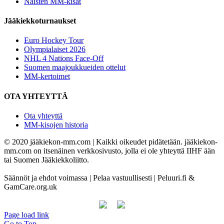
Naisten MM-kisat
Jääkiekkoturnaukset
Euro Hockey Tour
Olympialaiset 2026
NHL 4 Nations Face-Off
Suomen maajoukkueiden ottelut
MM-kertoimet
OTA YHTEYTTÄ
Ota yhteyttä
MM-kisojen historia
© 2020 jääkiekon-mm.com | Kaikki oikeudet pidätetään. jääkiekon-
mm.com on itsenäinen verkkosivusto, jolla ei ole yhteyttä IIHF ään
tai Suomen Jääkiekkoliitto.
Säännöt ja ehdot voimassa | Pelaa vastuullisesti | Peluuri.fi &
GamCare.org.uk
Page load link
Go to Top