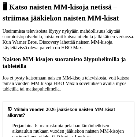
🖥️ Katso naisten MM-kisoja netissä –
striimaa jääkiekon naisten MM-kisat
Useimmista televisoista löytyy nykyään mahdollisuus käyttää
suoratoistopalveluita, joista voit katsoa otteluita jälkikäteen verkossa.
Kun Warner Bros. Discovery lähettää naisten MM-kisoja,
käytettävissä oleva palvelu on HBO Max.
Naisten MM-kisojen suoratoisto älypuhelimilla ja
tableteilla
Jos et pysty katsomaan naisten MM-kisoja televisiosta, voit katsoa
tämän vuoden MM-kisoja HBO Maxin sovelluksen avulla myös
tabletilla tai matkapuhelimella.
⏰ Milloin vuoden 2026 jääkiekon naisten MM-kisat
alkavat?
Perjantaina 6. marraskuuta pelataan tämänhetkisen
aikataulun mukaan vuoden jääkiekon naisten MM-kisojen
ensimmäinen ottelu, tällä kertaa Tanskassa.