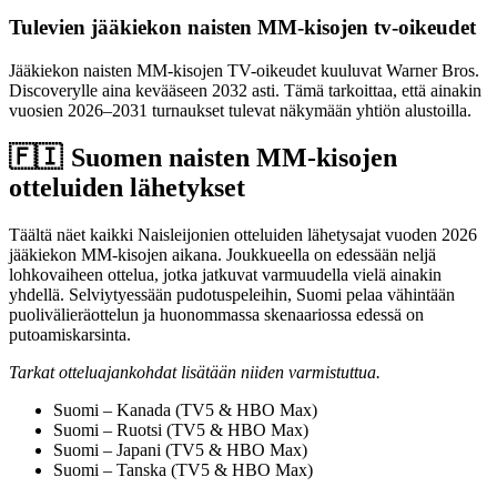
Tulevien jääkiekon naisten MM-kisojen tv-oikeudet
Jääkiekon naisten MM-kisojen TV-oikeudet kuuluvat Warner Bros.
Discoverylle aina kevääseen 2032 asti. Tämä tarkoittaa, että ainakin
vuosien 2026–2031 turnaukset tulevat näkymään yhtiön alustoilla.
🇫🇮 Suomen naisten MM-kisojen
otteluiden lähetykset
Täältä näet kaikki Naisleijonien otteluiden lähetysajat vuoden 2026
jääkiekon MM-kisojen aikana. Joukkueella on edessään neljä
lohkovaiheen ottelua, jotka jatkuvat varmuudella vielä ainakin
yhdellä. Selviytyessään pudotuspeleihin, Suomi pelaa vähintään
puolivälieräottelun ja huonommassa skenaariossa edessä on
putoamiskarsinta.
Tarkat otteluajankohdat lisätään niiden varmistuttua.
Suomi – Kanada (TV5 & HBO Max)
Suomi – Ruotsi (TV5 & HBO Max)
Suomi – Japani (TV5 & HBO Max)
Suomi – Tanska (TV5 & HBO Max)