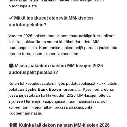
pudotuspeleistä
🏒 Mitkä joukkueet etenevät MM-kisojen
pudotuspeleihin?
Vuoden 2026 naisten maailmanmestaruuskilpailuista alkaen
kaikilla joukkueilla on samat lähtökohdat edetä MM-
pudotuspeleihin. Kummankin lohkon neljä parasta joukkuetta
etenee turnauksen toiseen vaiheeseen.
🏟 Missä jääkiekon naisten MM-kisojen 2026
pudotuspelit pelataan?
Kuten lohkovaiheessakin, myös pudotuspeleissä kaikki ottelut
pelataan
Jyske Bank Boxen
-areenalla. Kyseinen areena,
jossa järjestetään kaikki vuoden 2026 MM-kisojen ottelut,
sijaitsee Herningin kaupungissa maan länsiosassa, noin
kolmen tunnin ajomatkan päässä pääkaupunki
Kööpenhaminasta.
🤷🏼 Kuinka jääkiekon naisten MM-kisojen 2026