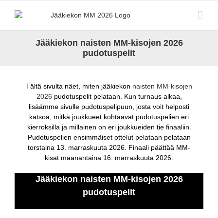
Skip
to
content
Jääkiekon naisten MM-kisojen 2026
pudotuspelit
Tältä sivulta näet, miten jääkiekon
naisten MM-kisojen
2026
pudotuspelit pelataan. Kun turnaus alkaa,
lisäämme sivulle pudotuspelipuun, josta voit helposti
katsoa, mitkä joukkueet kohtaavat pudotuspelien eri
kierroksilla ja millainen on eri joukkueiden tie finaaliin.
Pudotuspelien ensimmäiset ottelut pelataan pelataan
torstaina 13. marraskuuta 2026. Finaali päättää MM-
kisat maanantaina 16. marraskuuta 2026.
Jääkiekon naisten MM-kisojen 2026
pudotuspelit