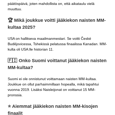
päätöspäivä, joten mahdollista on, että aikataulu vielä
muuttuu.
🏆 Mikä joukkue voitti jääkiekon naisten MM-
kultaa 2025?
USA on hallitseva maailmanmestari. Se voitti České
Budějovicessa, Tshekissä pelatussa finaalissa Kanadan. MM-
kulta oli USA:lle historian 11.
🇫🇮 Onko Suomi voittanut jääkiekon naisten
MM-kultaa?
Suomi ei ole onnistunut voittamaan naisten MM-kultaa.
Joukkue on ollut parhaimmillaan hopealla, mikä tapahtui
vuonna 2019. Lisäksi Naisleijonat on voittanut 15 MM-
pronssia.
⭐ Aiemmat jääkiekon naisten MM-kisojen
finaalit