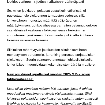
Lohkovaiheen sijoitus ratkaisee välieräparit
Se, miten joukkueet pelaavat vastakkain välierissä, ei
puolestaan ole vielä ennen turnausten tiedossa, sillä
lohkovaiheen menestys määrittää välieräparien
määräytymisen. Lohkovaiheessa parhaiten pelannut joukkue
saa välierissä vastaansa lohkovaiheessa heikoimmin
suoriutuneen joukkueen. Kaksi muuta joukkuetta kohtaavat
toisessa välierässä toisensa.
Sijoitukset määräytyvät joukkueiden alkulohkovaiheen
menestyksen perusteella, ja ranking perustuu sarjataulukon
sijoitukseen. Suurin painoarvo annetaan lohkosijoitukselle,
jonka jälkeen huomioidaan kokonaispistemäärä ja maaliero.
Näin joukkueet sijoittuivat vuoden 2025 MM-kisojen
lohkovaiheessa:
Kisat olivat viimeinen naisten MM-turnaus, jossa A-lohkon
muodostivat maailmanrankingin viisi parasta maata. Siksi
lohkossa pelanneiden suoritukset on rankattu automaattisesti
B-lohkon joukkueita korkeammalle, riippumatta kerätyistä