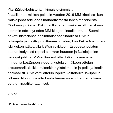
Yksi jääkiekkohistorian ikimuistoisimmista
finaalikohtaamisista pelattiin vuoden 2019 MM-kisoissa, kun
Naisleijonat teki lähes mahdottomasta lähes mahdollista.
Yksikään joukkue USA:n tai Kanadan lisäksi ei ollut koskaan
aiemmin edennyt edes MM-kisojen finaaliin, mutta Suomi
pakotti historiansa ensimmäisessä finaalissa USA:n
jatkoajalle ja näytti jo voittaneen ottelun, kun
Petra Nieminen
iski kiekon jatkoajalla USA:n verkkoon. Espoossa pelatun
ottelun kotiyleisö repesi suoraan huutoon ja Naisleijonien
pelaajat juhlivat MM-kultaa estoitta. Pitkän, kymmenen
minuuttia kestäneen videotarkistuksen jälkeen ottelun
erotuomarikaksikko kuitenkin hylkäsi maalin ja peliä jatkettiin
normaalisti. USA voitti ottelun lopulta voittolaukauskilpailun
jälkeen. Alla on lueteltu kaikki tämän vuosituhannen aikana
pelatut finaalikohtaamiset.
2025:
USA
– Kanada 4-3 (ja.)