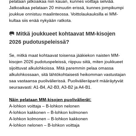
pelataan jatkoaikaa niin kauan, kunnes voittaja selviää.
Jatkoaikaa pelataan 20 minuutin erissä, kunnes jompikumpi
joukkue onnistuu maalinteossa. Voittolaukauksilla ei MM-
kultaa siis enää nykyään ratkota.
🥅 Mitkä joukkueet kohtaavat MM-kisojen
2026 pudotuspeleissä?
Se, mitkä maat kohtaavat toisensa jääkiekon naisten MM-
kisojen 2026 pudotuspeleissä, riippuu siitä, miten joukkueet
sijoittuvat alkulohkoissa. Mitä paremmin pelaa omassa
alkulohkossaan, sitä lähtökohtaisesti heikomman vastustajan
saa vastaansa puolivälierissä. Puolivälieräparit määräytyvät
seuraavasti: A1-B4, A2-B3, A3-B2 ja A4-B1.
Näin pelataan MM-kisojen puolivälierät:
A-lohkon voittaja – B-lohkon nelonen
A-lohkon kakkonen – B-lohkon kolmonen
A-lohkon kolmonen – B-lohkon kakkonen
A-lohkon nelonen – B-lohkon voittaja