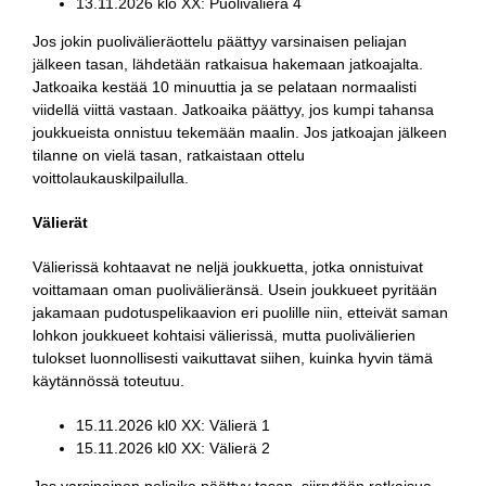
13.11.2026 klo XX: Puolivälierä 4
Jos jokin puolivälieräottelu päättyy varsinaisen peliajan
jälkeen tasan, lähdetään ratkaisua hakemaan jatkoajalta.
Jatkoaika kestää 10 minuuttia ja se pelataan normaalisti
viidellä viittä vastaan. Jatkoaika päättyy, jos kumpi tahansa
joukkueista onnistuu tekemään maalin. Jos jatkoajan jälkeen
tilanne on vielä tasan, ratkaistaan ottelu
voittolaukauskilpailulla.
Välierät
Välierissä kohtaavat ne neljä joukkuetta, jotka onnistuivat
voittamaan oman puolivälieränsä. Usein joukkueet pyritään
jakamaan pudotuspelikaavion eri puolille niin, etteivät saman
lohkon joukkueet kohtaisi välierissä, mutta puolivälierien
tulokset luonnollisesti vaikuttavat siihen, kuinka hyvin tämä
käytännössä toteutuu.
15.11.2026 kl0 XX: Välierä 1
15.11.2026 kl0 XX: Välierä 2
Jos varsinainen peliaika päättyy tasan, siirrytään ratkaisua