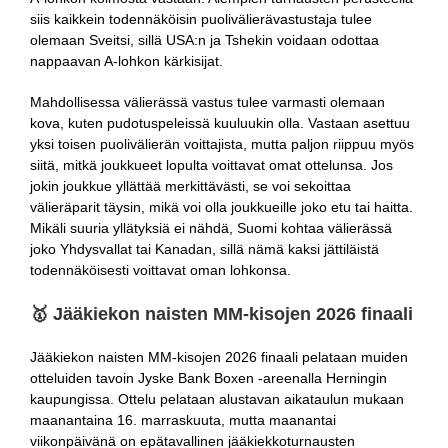
siis kaikkein todennäköisin puolivälierävastustaja tulee
olemaan Sveitsi, sillä USA:n ja Tshekin voidaan odottaa
nappaavan A-lohkon kärkisijat.
Mahdollisessa välierässä vastus tulee varmasti olemaan
kova, kuten pudotuspeleissä kuuluukin olla. Vastaan asettuu
yksi toisen puolivälierän voittajista, mutta paljon riippuu myös
siitä, mitkä joukkueet lopulta voittavat omat ottelunsa. Jos
jokin joukkue yllättää merkittävästi, se voi sekoittaa
välieräparit täysin, mikä voi olla joukkueille joko etu tai haitta.
Mikäli suuria yllätyksiä ei nähdä, Suomi kohtaa välierässä
joko Yhdysvallat tai Kanadan, sillä nämä kaksi jättiläistä
todennäköisesti voittavat oman lohkonsa.
🥇 Jääkiekon naisten MM-kisojen 2026 finaali
Jääkiekon naisten MM-kisojen 2026 finaali pelataan muiden
otteluiden tavoin Jyske Bank Boxen -areenalla Herningin
kaupungissa. Ottelu pelataan alustavan aikataulun mukaan
maanantaina 16. marraskuuta, mutta maanantai
viikonpäivänä on epätavallinen jääkiekkoturnausten