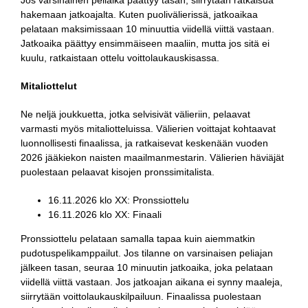
hakemaan jatkoajalta. Kuten puolivälierissä, jatkoaikaa
pelataan maksimissaan 10 minuuttia viidellä viittä vastaan.
Jatkoaika päättyy ensimmäiseen maaliin, mutta jos sitä ei
kuulu, ratkaistaan ottelu voittolaukauskisassa.
Mitaliottelut
Ne neljä joukkuetta, jotka selvisivät välieriin, pelaavat
varmasti myös mitaliotteluissa. Välierien voittajat kohtaavat
luonnollisesti finaalissa, ja ratkaisevat keskenään vuoden
2026 jääkiekon naisten maailmanmestarin. Välierien häviäjät
puolestaan pelaavat kisojen pronssimitalista.
16.11.2026 klo XX: Pronssiottelu
16.11.2026 klo XX: Finaali
Pronssiottelu pelataan samalla tapaa kuin aiemmatkin
pudotuspelikamppailut. Jos tilanne on varsinaisen peliajan
jälkeen tasan, seuraa 10 minuutin jatkoaika, joka pelataan
viidellä viittä vastaan. Jos jatkoajan aikana ei synny maaleja,
siirrytään voittolaukauskilpailuun. Finaalissa puolestaan