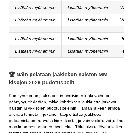
Lisätään myöhemmin
Lisätään myöhemmin
Välier
Lisätään myöhemmin
Lisätään myöhemmin
Välier
Lisätään myöhemmin
Lisätään myöhemmin
Pronss
Lisätään myöhemmin
Lisätään myöhemmin
Finaali
🏆 Näin pelataan jääkiekon naisten MM-
kisojen 2026 pudotuspelit
Kun kymmenen joukkueen intensiivinen lohkovaihe on
päättynyt, tiedetään, mitkä kahdeksan joukkuetta jatkavat
naisten MM-kisojen pudotuspeleihin. Tämän jälkeen armoa
ei enää tunneta – jokainen tappio tietää joukkueen
putoamista seuraavalta kierrokselta, ja vain voitolla voi jatkaa
maailmanmestaruuden tavoittelua. Tältä sivulta löydät kaiken
tarvittavan tiedon jääkiekon naisten
MM-kisojen 2026