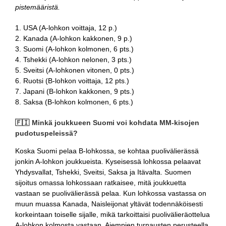
pistemääristä.
1. USA (A-lohkon voittaja, 12 p.)
2. Kanada (A-lohkon kakkonen, 9 p.)
3. Suomi (A-lohkon kolmonen, 6 pts.)
4. Tshekki (A-lohkon nelonen, 3 pts.)
5. Sveitsi (A-lohkonen vitonen, 0 pts.)
6. Ruotsi (B-lohkon voittaja, 12 pts.)
7. Japani (B-lohkon kakkonen, 9 pts.)
8. Saksa (B-lohkon kolmonen, 6 pts.)
🇫🇮 Minkä joukkueen Suomi voi kohdata MM-kisojen
pudotuspeleissä?
Koska Suomi pelaa B-lohkossa, se kohtaa puolivälierässä
jonkin A-lohkon joukkueista. Kyseisessä lohkossa pelaavat
Yhdysvallat, Tshekki, Sveitsi, Saksa ja Itävalta. Suomen
sijoitus omassa lohkossaan ratkaisee, mitä joukkuetta
vastaan se puolivälierässä pelaa. Kun lohkossa vastassa on
muun muassa Kanada, Naisleijonat yltävät todennäköisesti
korkeintaan toiselle sijalle, mikä tarkoittaisi puolivälieräottelua
A-lohkon kolmosta vastaan. Aiempien turnausten perusteella