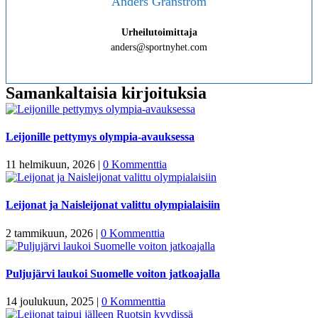
Anders Granström
Urheilutoimittaja
anders@sportnyhet.com
Samankaltaisia kirjoituksia
Leijonille pettymys olympia-avauksessa
11 helmikuun, 2026
|
0 Kommenttia
Leijonat ja Naisleijonat valittu olympialaisiin
2 tammikuun, 2026
|
0 Kommenttia
Puljujärvi laukoi Suomelle voiton jatkoajalla
14 joulukuun, 2025
|
0 Kommenttia