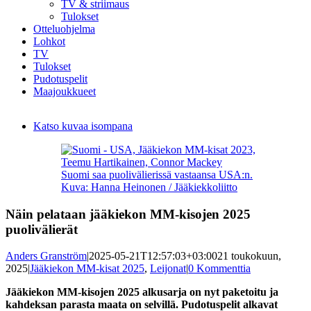
TV & striimaus
Tulokset
Otteluohjelma
Lohkot
TV
Tulokset
Pudotuspelit
Maajoukkueet
Katso kuvaa isompana
Suomi saa puolivälierissä vastaansa USA:n.
Kuva: Hanna Heinonen / Jääkiekkoliitto
Näin pelataan jääkiekon MM-kisojen 2025
puolivälierät
Anders Granström
|
2025-05-21T12:57:03+03:00
21 toukokuun,
2025
|
Jääkiekon MM-kisat 2025
,
Leijonat
|
0 Kommenttia
Jääkiekon MM-kisojen 2025 alkusarja on nyt paketoitu ja
kahdeksan parasta maata on selvillä. Pudotuspelit alkavat