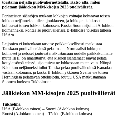
torstaina neljällä puolivälieräottelulla. Katso alta, miten
pelataan jääkiekon MM-kisojen 2025 puolivälierät.
Perinteisten sääntöjen mukaan lohkojen voittajat kohtaavat toisen
lohkon neljänneksi tulleen joukkueen, ja lohkojen kakkoset
kohtaavat toisen lohkon kolmosen. Koska Suomi sijoittui A-lohkon
kolmanneksi, kohtaa se puolivälierissä B-lohkossa toiseksi tulleen
USA:n.
Leijonien ei kuitenkaan tarvitse poikkeuksellisesti matkustaa
Tanskaan puolivälieräänsä pelaamaan. Normaalisti lohkojen
kolmoset ja neloset joutuvat matkustamaan uudelle paikkakunnalle,
mutta IIHF on määrittänyt, että kisojen isäntämaat saavat pelata
kotiyleisönsä edessä, sijoittuivat ne lohkossaan miten vain. Niinpä
B-lohkon neljänneksi tullut Tanska pelaa puolivälieränsä Kanadaa
vastaan kotonaan, ja koska B-lohkon ykkönen Sveitsi vie toisen
Herningissä pelattavan otteluslotin, joutuu USA matkustamaan
Suomen luoksen Tukholmaan.
Jääkiekon MM-kisojen 2025 puolivälierät
Tukholma
USA (B-lohkon toinen) – Suomi (A-lohkon kolmas)
Ruotsi (A-lohkon toinen) – Tšekki (B-lohkon kolmas)