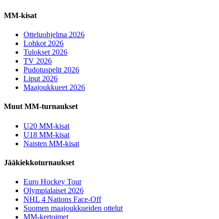
MM-kisat
Otteluohjelma 2026
Lohkot 2026
Tulokset 2026
TV 2026
Pudotuspelit 2026
Liput 2026
Maajoukkueet 2026
Muut MM-turnaukset
U20 MM-kisat
U18 MM-kisat
Naisten MM-kisat
Jääkiekkoturnaukset
Euro Hockey Tour
Olympialaiset 2026
NHL 4 Nations Face-Off
Suomen maajoukkueiden ottelut
MM-kertoimet