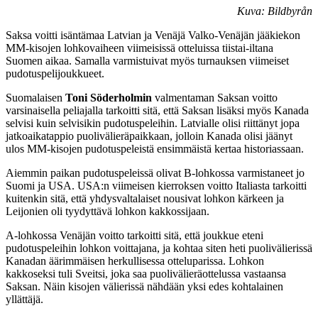
Kuva: Bildbyrån
Saksa voitti isäntämaa Latvian ja Venäjä Valko-Venäjän jääkiekon
MM-kisojen lohkovaiheen viimeisissä otteluissa tiistai-iltana
Suomen aikaa. Samalla varmistuivat myös turnauksen viimeiset
pudotuspelijoukkueet.
Suomalaisen
Toni Söderholmin
valmentaman Saksan voitto
varsinaisella peliajalla tarkoitti sitä, että Saksan lisäksi myös Kanada
selvisi kuin selvisikin pudotuspeleihin. Latvialle olisi riittänyt jopa
jatkoaikatappio puolivälieräpaikkaan, jolloin Kanada olisi jäänyt
ulos MM-kisojen pudotuspeleistä ensimmäistä kertaa historiassaan.
Aiemmin paikan pudotuspeleissä olivat B-lohkossa varmistaneet jo
Suomi ja USA. USA:n viimeisen kierroksen voitto Italiasta tarkoitti
kuitenkin sitä, että yhdysvaltalaiset nousivat lohkon kärkeen ja
Leijonien oli tyydyttävä lohkon kakkossijaan.
A-lohkossa Venäjän voitto tarkoitti sitä, että joukkue eteni
pudotuspeleihin lohkon voittajana, ja kohtaa siten heti puolivälierissä
Kanadan äärimmäisen herkullisessa otteluparissa. Lohkon
kakkoseksi tuli Sveitsi, joka saa puolivälieräottelussa vastaansa
Saksan. Näin kisojen välierissä nähdään yksi edes kohtalainen
yllättäjä.