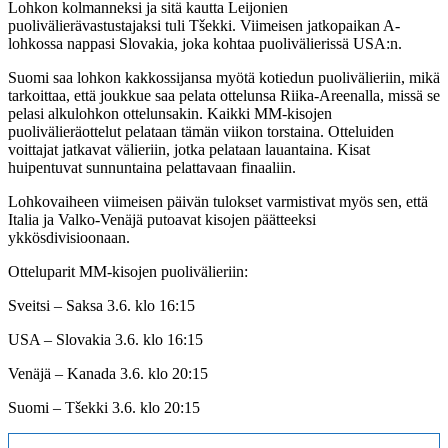
Lohkon kolmanneksi ja sitä kautta Leijonien
puolivälierävastustajaksi tuli Tšekki. Viimeisen jatkopaikan A-
lohkossa nappasi Slovakia, joka kohtaa puolivälierissä USA:n.
Suomi saa lohkon kakkossijansa myötä kotiedun puolivälieriin, mikä
tarkoittaa, että joukkue saa pelata ottelunsa Riika-Areenalla, missä se
pelasi alkulohkon ottelunsakin. Kaikki MM-kisojen
puolivälieräottelut pelataan tämän viikon torstaina. Otteluiden
voittajat jatkavat välieriin, jotka pelataan lauantaina. Kisat
huipentuvat sunnuntaina pelattavaan finaaliin.
Lohkovaiheen viimeisen päivän tulokset varmistivat myös sen, että
Italia ja Valko-Venäjä putoavat kisojen päätteeksi
ykkösdivisioonaan.
Otteluparit MM-kisojen puolivälieriin:
Sveitsi – Saksa 3.6. klo 16:15
USA – Slovakia 3.6. klo 16:15
Venäjä – Kanada 3.6. klo 20:15
Suomi – Tšekki 3.6. klo 20:15