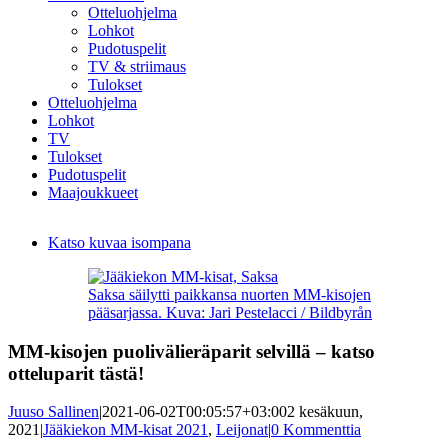
Otteluohjelma
Lohkot
Pudotuspelit
TV & striimaus
Tulokset
Otteluohjelma
Lohkot
TV
Tulokset
Pudotuspelit
Maajoukkueet
Katso kuvaa isompana
Saksa säilytti paikkansa nuorten MM-kisojen
pääsarjassa. Kuva: Jari Pestelacci / Bildbyrån
MM-kisojen puolivälieräparit selvillä – katso
otteluparit tästä!
Juuso Sallinen
|
2021-06-02T00:05:57+03:00
2 kesäkuun,
2021
|
Jääkiekon MM-kisat 2021
,
Leijonat
|
0 Kommenttia