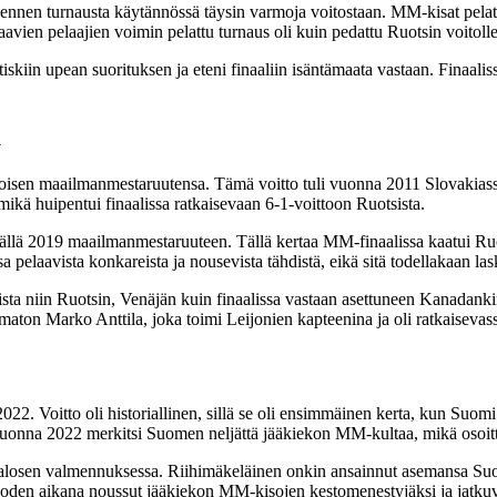
jo ennen turnausta käytännössä täysin varmoja voitostaan. MM-kisat pel
en pelaajien voimin pelattu turnaus oli kuin pedattu Ruotsin voitolle
skiin upean suorituksen ja eteni finaaliin isäntämaata vastaan. Finaaliss
a
toisen maailmanmestaruutensa. Tämä voitto tuli vuonna 2011 Slovakiassa
 mikä huipentui finaalissa ratkaisevaan 6-1-voittoon Ruotsista.
äällä 2019 maailmanmestaruuteen. Tällä kertaa MM-finaalissa kaatui Ru
sa pelaavista konkareista ja nousevista tähdistä, eikä sitä todellakaan
sta niin Ruotsin, Venäjän kuin finaalissa vastaan asettuneen Kanadan
aton Marko Anttila, joka toimi Leijonien kapteenina ja oli ratkaisevas
2. Voitto oli historiallinen, sillä se oli ensimmäinen kerta, kun Suomi
vuonna 2022 merkitsi Suomen neljättä jääkiekon MM-kultaa, mikä osoitt
ka Jalosen valmennuksessa. Riihimäkeläinen onkin ansainnut asemansa Su
oden aikana noussut jääkiekon MM-kisojen kestomenestyjäksi ja jatkuva