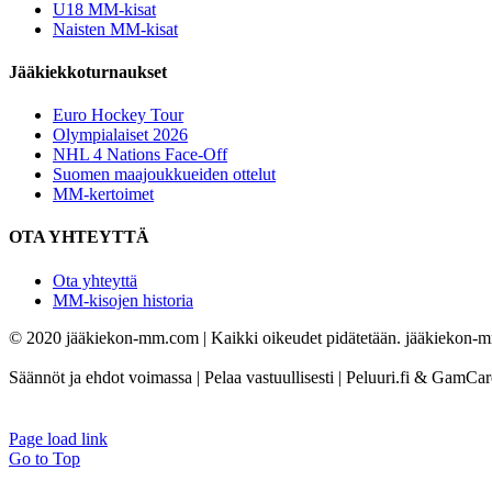
U18 MM-kisat
Naisten MM-kisat
Jääkiekkoturnaukset
Euro Hockey Tour
Olympialaiset 2026
NHL 4 Nations Face-Off
Suomen maajoukkueiden ottelut
MM-kertoimet
OTA YHTEYTTÄ
Ota yhteyttä
MM-kisojen historia
© 2020 jääkiekon-mm.com | Kaikki oikeudet pidätetään. jääkiekon-mm.
Säännöt ja ehdot voimassa | Pelaa vastuullisesti | Peluuri.fi & GamCa
Page load link
Go to Top