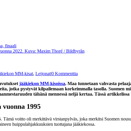
vuonna 2022. Kuva: Maxim Thoré / Bildbyrån
äkiekon MM-kisat
,
Leijonat
|
0 Kommenttia
avutukset
jääkiekon MM-kisoissa
. Maa tunnetaan vahvasta pelaaj
kueita, jotka pystyvät kilpailemaan korkeimmalla tasolla. Suomen 
ilmanmestaruuden tähänä mennessä neljä kertaa. Tässä artikkeliss
 vuonna 1995
ämä voitto oli merkittävä virstanpylväs, joka merkitsi Suomen nousua
aineen huippulahjakkuuksien tuottajana jääkiekossa.