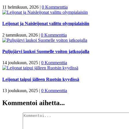
11 helmikuun, 2026
|
0 Kommenttia
Leijonat ja Naisleijonat valittu olympialaisiin
2 tammikuun, 2026
|
0 Kommenttia
Puljujärvi laukoi Suomelle voiton jatkoajalla
14 joulukuun, 2025
|
0 Kommenttia
Leijonat taipui jälleen Ruotsin kyydissä
13 joulukuun, 2025
|
0 Kommenttia
Kommentoi aihetta...