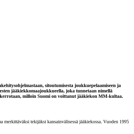
akehitysohjelmastaan, sitoutumisesta joukkuepelaamiseen ja
miesten jääkiekkomaajoukkueella, joka tunnetaan nimellä
a kerrotaan, milloin Suomi on voittanut jääkiekon MM-kultaa.
 merkittäväksi tekijäksi kansainvälisessä jääkiekossa. Vuoden 1995