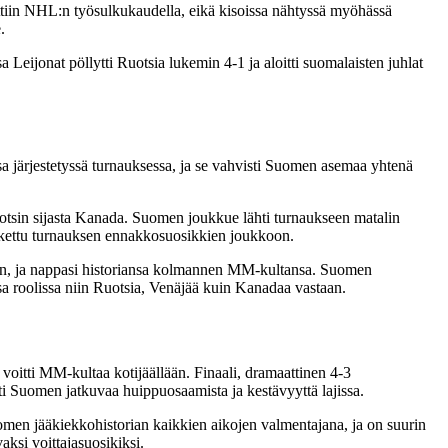
attiin NHL:n työsulkukaudella, eikä kisoissa nähtyssä myöhässä
.
a Leijonat pöllytti Ruotsia lukemin 4-1 ja aloitti suomalaisten juhlat
 järjestetyssä turnauksessa, ja se vahvisti Suomen asemaa yhtenä
otsin sijasta Kanada. Suomen joukkue lähti turnaukseen matalin
 laskettu turnauksen ennakkosuosikkien joukkoon.
kin, ja nappasi historiansa kolmannen MM-kultansa. Suomen
sa roolissa niin Ruotsia, Venäjää kuin Kanadaa vastaan.
 voitti MM-kultaa kotijäällään. Finaali, dramaattinen 4-3
i Suomen jatkuvaa huippuosaamista ja kestävyyttä lajissa.
omen jääkiekkohistorian kaikkien aikojen valmentajana, ja on suurin
ksi voittajasuosikiksi.