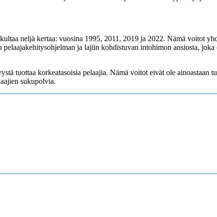
ultaa neljä kertaa: vuosina 1995, 2011, 2019 ja 2022. Nämä voitot yhd
elaajakehitysohjelman ja lajiin kohdistuvan intohimon ansiosta, joka 
tä tuottaa korkeatasoisia pelaajia. Nämä voitot eivät ole ainoastaan t
laajien sukupolvia.