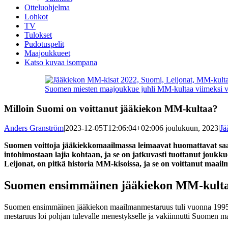
Otteluohjelma
Lohkot
TV
Tulokset
Pudotuspelit
Maajoukkueet
Katso kuvaa isompana
Suomen miesten maajoukkue juhli MM-kultaa viimeksi 
Milloin Suomi on voittanut jääkiekon MM-kultaa?
Anders Granström
|
2023-12-05T12:06:04+02:00
6 joulukuun, 2023
|
Jä
Suomen voittoja jääkiekkomaailmassa leimaavat huomattavat sa
intohimostaan lajia kohtaan, ja se on jatkuvasti tuottanut jouk
Leijonat, on pitkä historia MM-kisoissa, ja se on voittanut maa
Suomen ensimmäinen jääkiekon MM-kulta
Suomen ensimmäinen jääkiekon maailmanmestaruus tuli vuonna 1995. T
mestaruus loi pohjan tulevalle menestykselle ja vakiinnutti Suomen m