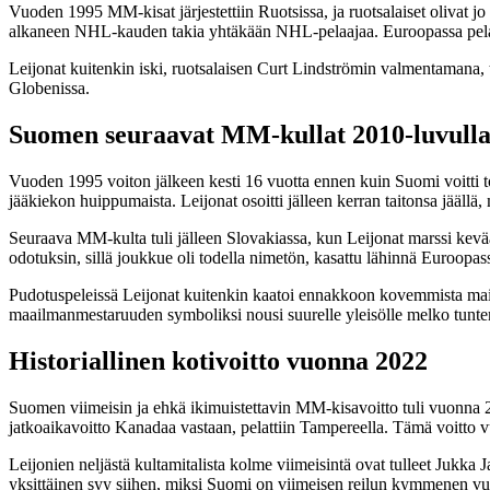
Vuoden 1995 MM-kisat järjestettiin Ruotsissa, ja ruotsalaiset olivat 
alkaneen NHL-kauden takia yhtäkään NHL-pelaajaa. Euroopassa pelaavi
Leijonat kuitenkin iski, ruotsalaisen Curt Lindströmin valmentamana, ti
Globenissa.
Suomen seuraavat MM-kullat 2010-luvull
Vuoden 1995 voiton jälkeen kesti 16 vuotta ennen kuin Suomi voitti 
jääkiekon huippumaista. Leijonat osoitti jälleen kerran taitonsa jäällä,
Seuraava MM-kulta tuli jälleen Slovakiassa, kun Leijonat marssi kev
odotuksin, sillä joukkue oli todella nimetön, kasattu lähinnä Euroopas
Pudotuspeleissä Leijonat kuitenkin kaatoi ennakkoon kovemmista mai
maailmanmestaruuden symboliksi nousi suurelle yleisölle melko tuntem
Historiallinen kotivoitto vuonna 2022
Suomen viimeisin ja ehkä ikimuistettavin MM-kisavoitto tuli vuonna 202
jatkoaikavoitto Kanadaa vastaan, pelattiin Tampereella. Tämä voitto 
Leijonien neljästä kultamitalista kolme viimeisintä ovat tulleet Juk
yksittäinen syy siihen, miksi Suomi on viimeisen reilun kymmenen vu