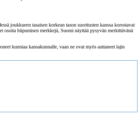
essä joukkueen tasaisen korkean tason suoritusten kanssa korostavat
ei osoita hiipumisen merkkejä, Suomi näyttää pysyvän merkittävänä
uoneet kunniaa kansakunnalle, vaan ne ovat myös auttaneet lajin