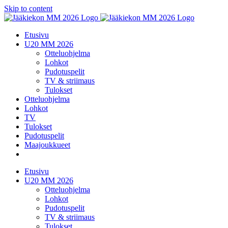
Skip to content
Etusivu
U20 MM 2026
Otteluohjelma
Lohkot
Pudotuspelit
TV & striimaus
Tulokset
Otteluohjelma
Lohkot
TV
Tulokset
Pudotuspelit
Maajoukkueet
Etusivu
U20 MM 2026
Otteluohjelma
Lohkot
Pudotuspelit
TV & striimaus
Tulokset