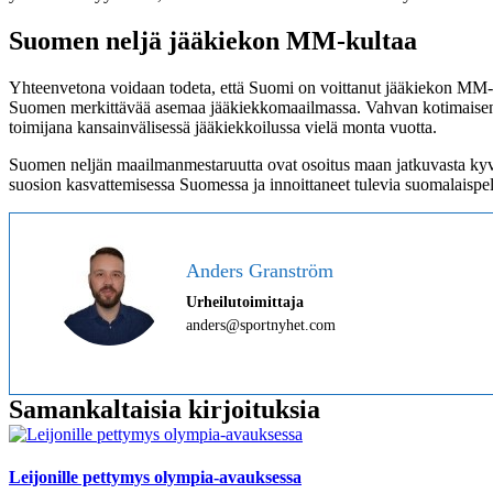
Suomen neljä jääkiekon MM-kultaa
Yhteenvetona voidaan todeta, että Suomi on voittanut jääkiekon MM-k
Suomen merkittävää asemaa jääkiekkomaailmassa. Vahvan kotimaisen p
toimijana kansainvälisessä jääkiekkoilussa vielä monta vuotta.
Suomen neljän maailmanmestaruutta ovat osoitus maan jatkuvasta kyvys
suosion kasvattemisessa Suomessa ja innoittaneet tulevia suomalaispe
Anders Granström
Urheilutoimittaja
anders@sportnyhet.com
Samankaltaisia kirjoituksia
Leijonille pettymys olympia-avauksessa